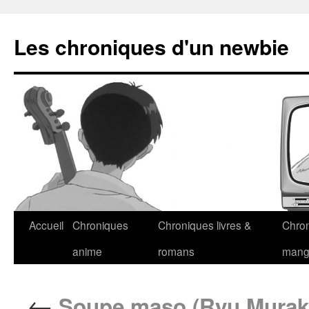
Les chroniques d'un newbie
Accueil
Chroniques
Chroniques livres &
Chro
anime
romans
man
←
Soupe maso (Ryu Murak