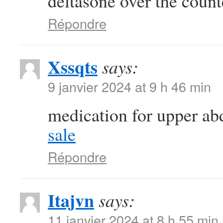
deltasone over the coun
Répondre
Xssqts
says:
9 janvier 2024 at 9 h 46 min
medication for upper a
sale
Répondre
Itajvn
says:
11 janvier 2024 at 8 h 55 min