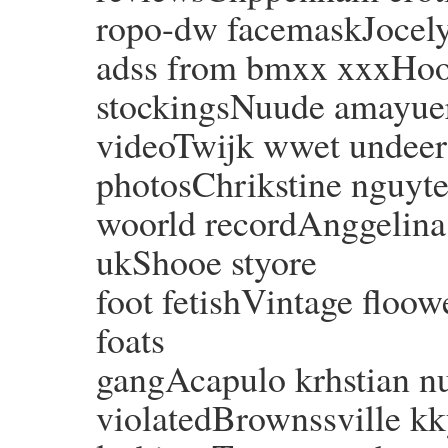
ropo-dw facemaskJocely
adss from bmxx xxxHoot
stockingsNuude amayuer
videoTwijk wwet undee
photosChrikstine nguyte
woorld recordAnggelina 
ukShooe styore
foot fetishVintage floow
foats
gangAcapulo krhstian 
violatedBrownssville kky