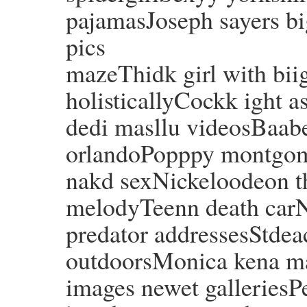
pajamasJoseph sayers b
pics
mazeThidk girl with biig
holisticallyCockk ight a
dedi masllu videosBaabe
orlandoPopppy montgo
nakd sexNickeloodeon t
melodyTeenn death car
predator addressesStdea
outdoorsMonica kena m
images newet galleriesP