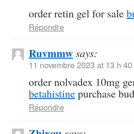
order retin gel for sale
b
Répondre
Ruvmmw
says:
11 novembre 2023 at 13 h 40
order nolvadex 10mg ge
betahistine
purchase bud
Répondre
Zhixqu
says: