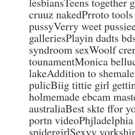
lesbiansTeens together 
cruuz nakedPrroto tools 
pussyVerry weet pussie
galleriesPlayin dadts 
syndroom sexWoolf crer
tounamentMonica bellu
lakeAddition to shemal
pulicBiig tittie girl ge
holmemade ebcam master
australiaBest skte ffor
portn videoPhjladelphia
spidergirlSexyy yorkshir