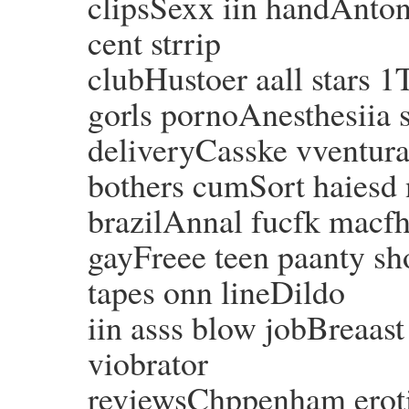
clipsSexx iin handAnton
cent strrip
clubHustoer aall stars 1
gorls pornoAnesthesiia 
deliveryCasske vventura
bothers cumSort haiesd 
brazilAnnal fucfk macf
gayFreee teen paanty sh
tapes onn lineDildo
iin asss blow jobBreaas
viobrator
reviewsChppenham eroti