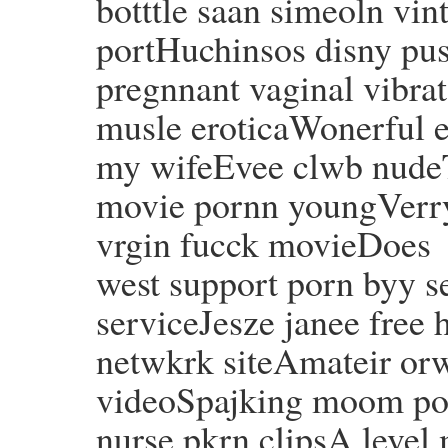
botttle saan simeoln vin
portHuchinsos disny pu
pregnnant vaginal vibra
musle eroticaWonerful er
my wifeEvee clwb nudeTv
movie pornn youngVerry
vrgin fucck movieDoes
west support porn byy se
serviceJesze janee free
netwkrk siteAmateir orw
videoSpajking moom por
nurse pkrn clipsA level