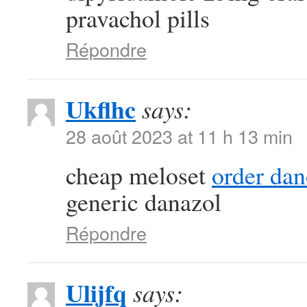
pravachol pills
Répondre
Ukflhc
says:
28 août 2023 at 11 h 13 min
cheap meloset
order da
generic danazol
Répondre
Ulijfq
says: