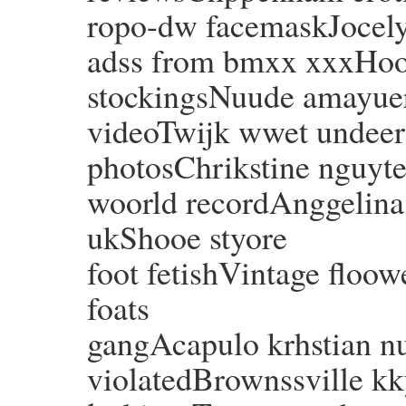
ropo-dw facemaskJocely
adss from bmxx xxxHoot
stockingsNuude amayuer
videoTwijk wwet undee
photosChrikstine nguyte
woorld recordAnggelina 
ukShooe styore
foot fetishVintage floow
foats
gangAcapulo krhstian 
violatedBrownssville kky