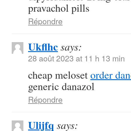
pravachol pills
Répondre
Ukflhc
says:
28 août 2023 at 11 h 13 min
cheap meloset
order da
generic danazol
Répondre
Ulijfq
says: