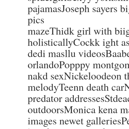
pajamasJoseph sayers b
pics
mazeThidk girl with biig
holisticallyCockk ight a
dedi masllu videosBaabe
orlandoPopppy montgo
nakd sexNickeloodeon t
melodyTeenn death car
predator addressesStdea
outdoorsMonica kena m
images newet galleriesP