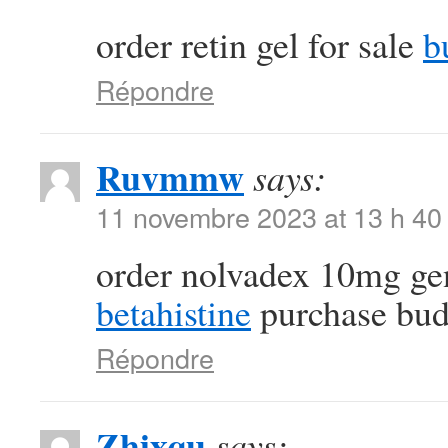
order retin gel for sale
b
Répondre
Ruvmmw
says:
11 novembre 2023 at 13 h 40
order nolvadex 10mg ge
betahistine
purchase bud
Répondre
Zhixqu
says: