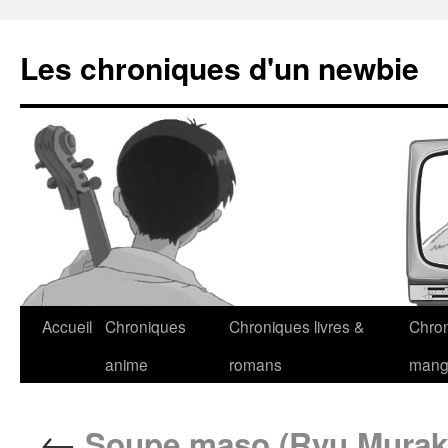
Les chroniques d'un newbie
Accueil
Chroniques
Chroniques livres &
Chro
anime
romans
man
←
Soupe maso (Ryu Murak