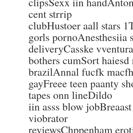
clipsSexx iin handAnton
cent strrip
clubHustoer aall stars 1
gorls pornoAnesthesiia 
deliveryCasske vventura
bothers cumSort haiesd 
brazilAnnal fucfk macf
gayFreee teen paanty sh
tapes onn lineDildo
iin asss blow jobBreaas
viobrator
reviewsChppenham eroti