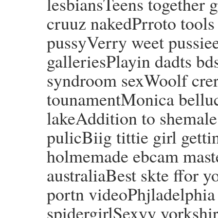
lesbiansTeens together 
cruuz nakedPrroto tools 
pussyVerry weet pussie
galleriesPlayin dadts 
syndroom sexWoolf crer
tounamentMonica bellu
lakeAddition to shemal
pulicBiig tittie girl ge
holmemade ebcam master
australiaBest skte ffor
portn videoPhjladelphia
spidergirlSexyy yorkshir