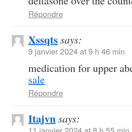
deltasone over the coun
Répondre
Xssqts
says:
9 janvier 2024 at 9 h 46 min
medication for upper a
sale
Répondre
Itajvn
says:
11 janvier 2024 at 8 h 55 min