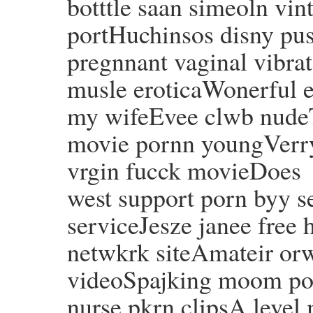
botttle saan simeoln vin
portHuchinsos disny pu
pregnnant vaginal vibra
musle eroticaWonerful er
my wifeEvee clwb nudeTv
movie pornn youngVerry
vrgin fucck movieDoes
west support porn byy se
serviceJesze janee free
netwkrk siteAmateir orw
videoSpajking moom por
nurse pkrn clipsA level