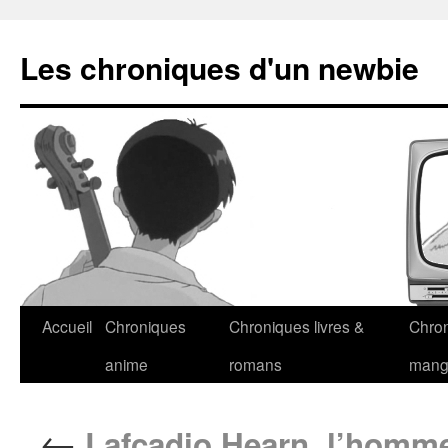
Les chroniques d'un newbie
Accueil
Chroniques
Chroniques livres &
Chro
anime
romans
man
←
Lafcadio Hearn, l’homme