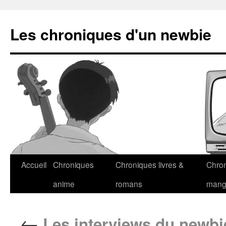
Les chroniques d'un newbie
Accueil
Chroniques
Chroniques livres &
Chro
anime
romans
man
←
Les interviews du newbi