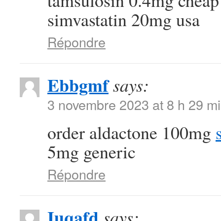
tamsulosin 0.4mg chea
simvastatin 20mg usa
Répondre
Ebbgmf
says:
3 novembre 2023 at 8 h 29 m
order aldactone 100mg
5mg generic
Répondre
Iuqafd
says: