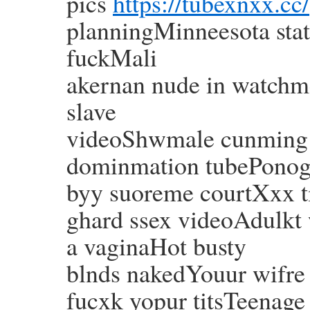
pics
https://tubexnxx.cc/
planningMinneesota stat
fuckMali
akernan nude in watchm
slave
videoShwmale cunming o
dominmation tubePonog
byy suoreme courtXxx 
ghard ssex videoAdulkt 
a vaginaHot busty
blnds nakedYouur wifre 
fucxk yopur titsTeenag