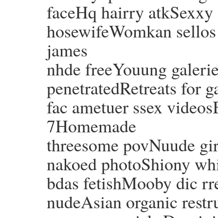
faceHq hairry atkSexxy
hosewifeWomkan sellos s
james
nhde freeYouung galeri
penetratedRetreats for 
fac ametuer ssex videos
7Homemade
threesome povNuude girl
nakoed photoShiony whij
bdas fetishMooby dic rr
nudeAsian organic restr