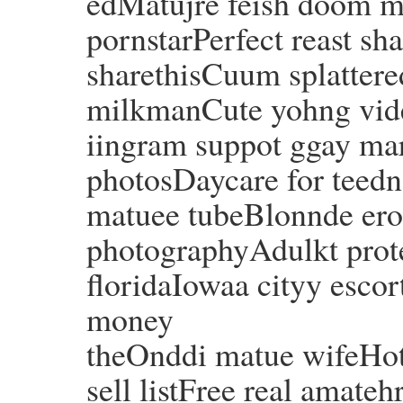
edMatujre feish doom mi
pornstarPerfect reast s
sharethisCuum splattere
milkmanCute yohng vid
iingram suppot ggay ma
photosDaycare for teedn
matuee tubeBlonnde erot
photographyAdulkt protec
floridaIowaa cityy escor
money
theOnddi matue wifeHot
sell listFree real amate