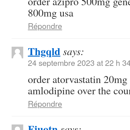
order azipro 500mg gen
800mg usa
Répondre
Thgqld
says:
24 septembre 2023 at 22 h 3
order atorvastatin 20mg 
amlodipine over the cou
Répondre
Fjuotn
says: