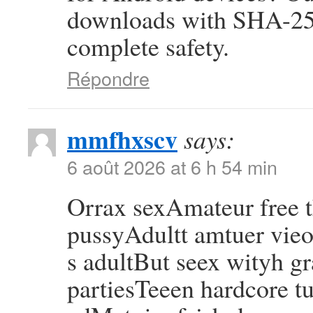
downloads with SHA-256
complete safety.
Répondre
mmfhxscv
says:
6 août 2026 at 6 h 54 min
Orrax sexAmateur free
pussyAdultt amtuer vie
s adultBut seex wityh g
partiesTeeen hardcore tu