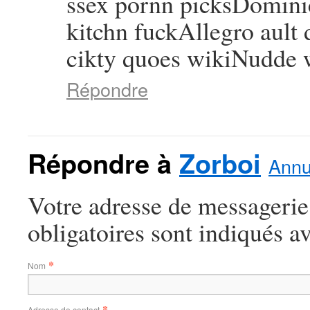
ssex pornn picksDominic
kitchn fuckAllegro ault
cikty quoes wikiNudde 
Répondre
Répondre à
Zorboi
Annu
Votre adresse de messagerie
obligatoires sont indiqués a
*
Nom
*
Adresse de contact