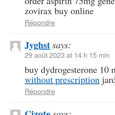
order aspirin 75mg gen
zovirax buy online
Répondre
Jyghst
says:
29 août 2023 at 14 h 15 min
buy dydrogesterone 10 
without prescription
jard
Répondre
Cizqte
says: