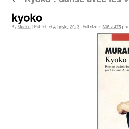
kyoko
By
Mackie
|
Published
4 janvier 2013
|
Full size is
305 × 475
pixe