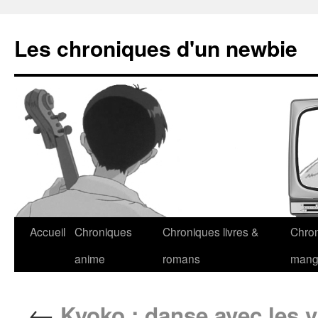
Les chroniques d'un newbie
Accueil
Chroniques
Chroniques livres &
Chro
anime
romans
man
←
Kyoko : danse avec les 