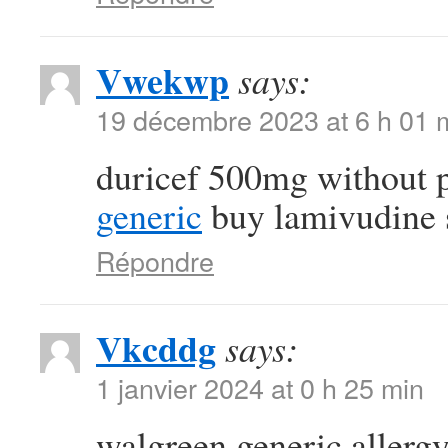
Vwekwp
says:
19 décembre 2023 at 6 h 01 
duricef 500mg without 
generic
buy lamivudine 
Répondre
Vkcddg
says:
1 janvier 2024 at 0 h 25 min
walgreen generic allergy