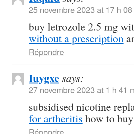
25 novembre 2023 at 17 h 08
buy letrozole 2.5 mg wi
without a prescription
ar
Répondre
Iuygxe
says:
27 novembre 2023 at 1 h 41 
subsidised nicotine rep
for artheritis
how to buy 
Répondre