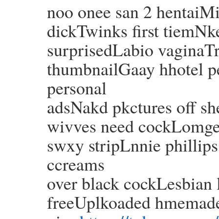
noo onee san 2 hentaiMi
dickTwinks first tiemNk
surprisedLabio vaginaT
thumbnailGaay hhotel 
personal
adsNakd pkctures off s
wivves need cockLomges
swxy stripLnnie phillip
ccreams
over black cockLesbian 
freeUplkoaded hmemade 