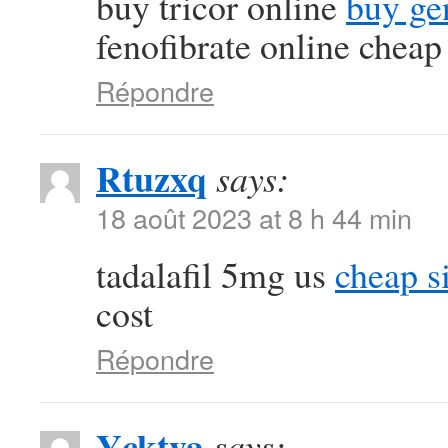
buy tricor online
buy ge
fenofibrate online cheap
Répondre
Rtuzxq
says:
18 août 2023 at 8 h 44 min
tadalafil 5mg us
cheap si
cost
Répondre
Ycktya
says: