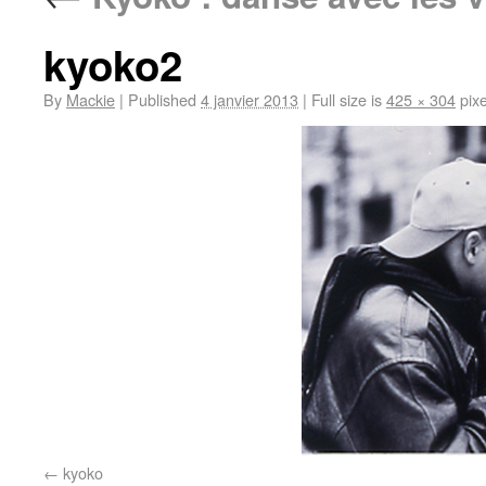
kyoko2
By
Mackie
|
Published
4 janvier 2013
|
Full size is
425 × 304
pixe
kyoko