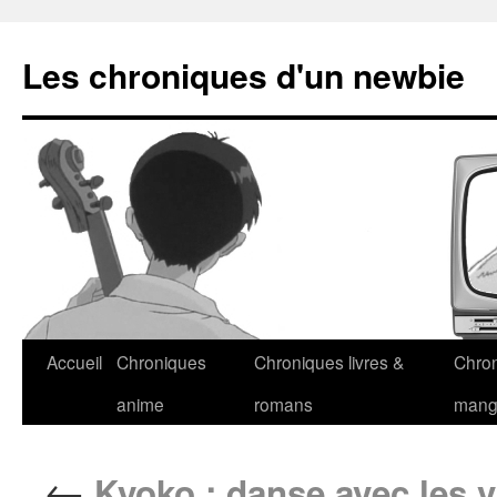
Les chroniques d'un newbie
Accueil
Chroniques
Chroniques livres &
Chro
anime
romans
man
←
Kyoko : danse avec les 