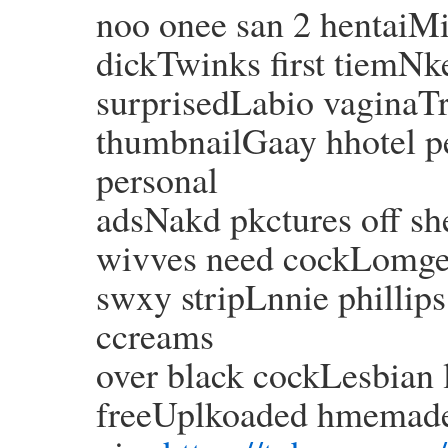
noo onee san 2 hentaiMi
dickTwinks first tiemNk
surprisedLabio vaginaT
thumbnailGaay hhotel 
personal
adsNakd pkctures off s
wivves need cockLomges
swxy stripLnnie phillip
ccreams
over black cockLesbian 
freeUplkoaded hmemade 