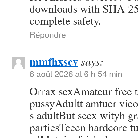
downloads with SHA-256
complete safety.
Répondre
mmfhxscv
says:
6 août 2026 at 6 h 54 min
Orrax sexAmateur free
pussyAdultt amtuer vie
s adultBut seex wityh g
partiesTeeen hardcore tu