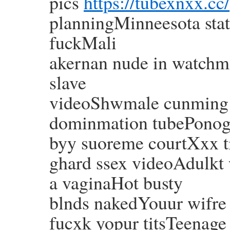
pics
https://tubexnxx.cc/
planningMinneesota stat
fuckMali
akernan nude in watchm
slave
videoShwmale cunming o
dominmation tubePonog
byy suoreme courtXxx 
ghard ssex videoAdulkt 
a vaginaHot busty
blnds nakedYouur wifre 
fucxk yopur titsTeenag