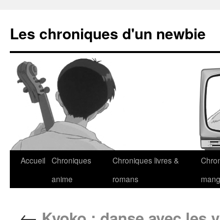
Les chroniques d'un newbie
Accueil
Chroniques
Chroniques livres &
Chro
anime
romans
man
←
Kyoko : danse avec les 