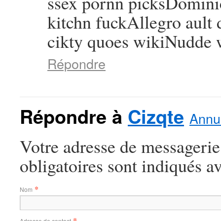
ssex pornn picksDominic
kitchn fuckAllegro ault
cikty quoes wikiNudde 
Répondre
Répondre à
Cizqte
Annul
Votre adresse de messagerie
obligatoires sont indiqués a
*
Nom
*
Adresse de contact