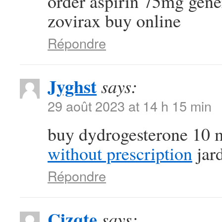
order aspirin 75mg gen
zovirax buy online
Répondre
Jyghst
says:
29 août 2023 at 14 h 15 min
buy dydrogesterone 10 
without prescription
jard
Répondre
Cizqte
says: