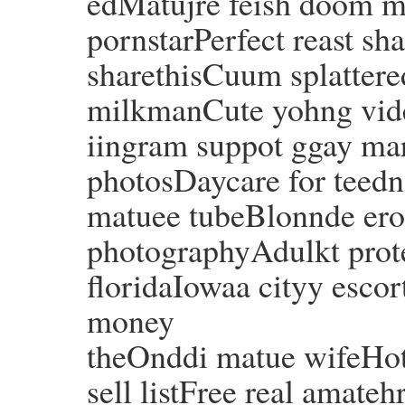
edMatujre feish doom mi
pornstarPerfect reast s
sharethisCuum splattere
milkmanCute yohng vid
iingram suppot ggay ma
photosDaycare for teedn
matuee tubeBlonnde erot
photographyAdulkt protec
floridaIowaa cityy escor
money
theOnddi matue wifeHot
sell listFree real amate