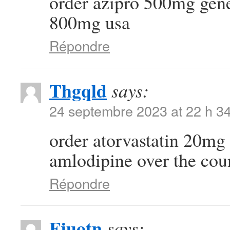
order azipro 500mg gen
800mg usa
Répondre
Thgqld
says:
24 septembre 2023 at 22 h 3
order atorvastatin 20mg 
amlodipine over the cou
Répondre
Fjuotn
says: