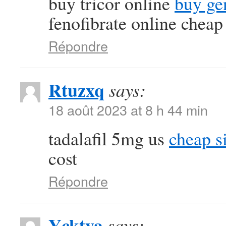
buy tricor online
buy ge
fenofibrate online cheap
Répondre
Rtuzxq
says:
18 août 2023 at 8 h 44 min
tadalafil 5mg us
cheap si
cost
Répondre
Ycktya
says: