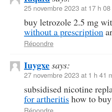
25 novembre 2023 at 17 h 08
buy letrozole 2.5 mg wi
without a prescription
ar
Répondre
Iuygxe
says:
27 novembre 2023 at 1 h 41 
subsidised nicotine rep
for artheritis
how to buy 
Répondre