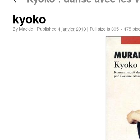
kyoko
By
Mackie
|
Published
4 janvier 2013
|
Full size is
305 × 475
pixe