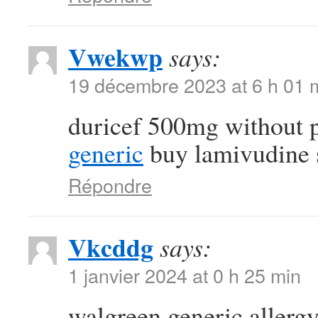
Vwekwp
says:
19 décembre 2023 at 6 h 01 
duricef 500mg without 
generic
buy lamivudine 
Répondre
Vkcddg
says:
1 janvier 2024 at 0 h 25 min
walgreen generic allergy