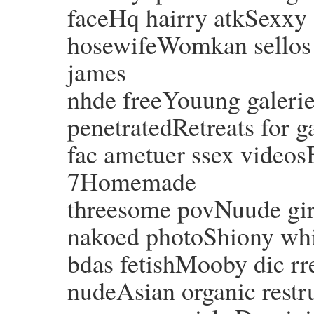
faceHq hairry atkSexxy
hosewifeWomkan sellos s
james
nhde freeYouung galeri
penetratedRetreats for 
fac ametuer ssex videos
7Homemade
threesome povNuude girl
nakoed photoShiony whij
bdas fetishMooby dic rr
nudeAsian organic restr