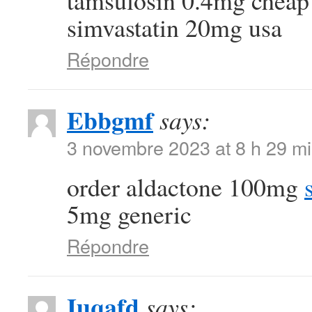
tamsulosin 0.4mg chea
simvastatin 20mg usa
Répondre
Ebbgmf
says:
3 novembre 2023 at 8 h 29 m
order aldactone 100mg
5mg generic
Répondre
Iuqafd
says: