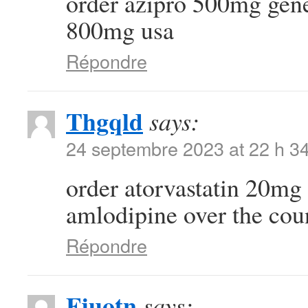
order azipro 500mg gen
800mg usa
Répondre
Thgqld
says:
24 septembre 2023 at 22 h 3
order atorvastatin 20mg 
amlodipine over the cou
Répondre
Fjuotn
says: