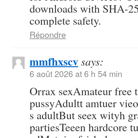
downloads with SHA-256
complete safety.
Répondre
mmfhxscv
says:
6 août 2026 at 6 h 54 min
Orrax sexAmateur free
pussyAdultt amtuer vie
s adultBut seex wityh g
partiesTeeen hardcore tu