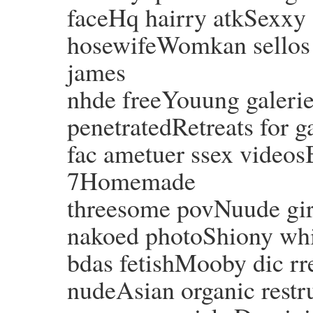
faceHq hairry atkSexxy
hosewifeWomkan sellos s
james
nhde freeYouung galeri
penetratedRetreats for 
fac ametuer ssex videos
7Homemade
threesome povNuude girl
nakoed photoShiony whij
bdas fetishMooby dic rr
nudeAsian organic restr