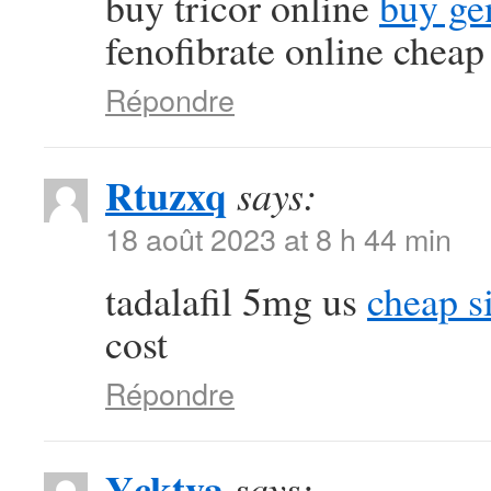
buy tricor online
buy ge
fenofibrate online cheap
Répondre
Rtuzxq
says:
18 août 2023 at 8 h 44 min
tadalafil 5mg us
cheap si
cost
Répondre
Ycktya
says: