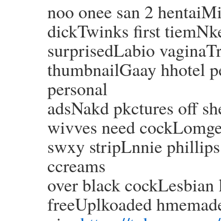
noo onee san 2 hentaiMi
dickTwinks first tiemNk
surprisedLabio vaginaT
thumbnailGaay hhotel 
personal
adsNakd pkctures off s
wivves need cockLomges
swxy stripLnnie phillip
ccreams
over black cockLesbian 
freeUplkoaded hmemade 