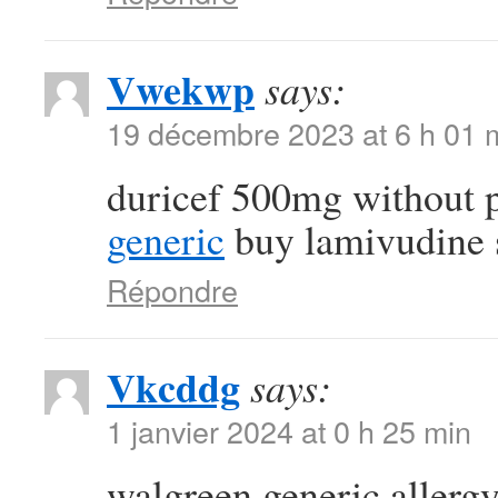
Vwekwp
says:
19 décembre 2023 at 6 h 01 
duricef 500mg without 
generic
buy lamivudine 
Répondre
Vkcddg
says:
1 janvier 2024 at 0 h 25 min
walgreen generic allergy