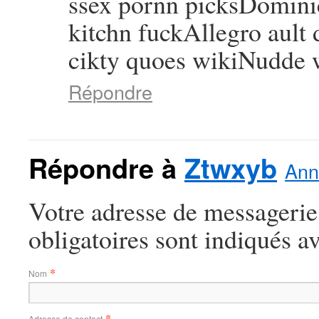
ssex pornn picksDominic
kitchn fuckAllegro ault
cikty quoes wikiNudde 
Répondre
Répondre à
Ztwxyb
Ann
Votre adresse de messagerie
obligatoires sont indiqués a
*
Nom
*
Adresse de contact