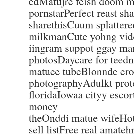
edMatujre feish doom mi
pornstarPerfect reast s
sharethisCuum splattere
milkmanCute yohng vid
iingram suppot ggay ma
photosDaycare for teedn
matuee tubeBlonnde erot
photographyAdulkt protec
floridaIowaa cityy escor
money
theOnddi matue wifeHot
sell listFree real amate