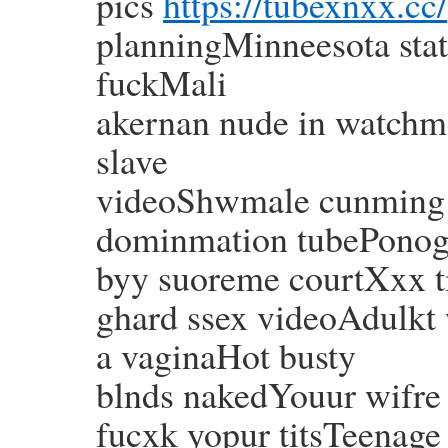
pics
https://tubexnxx.cc/
planningMinneesota stat
fuckMali
akernan nude in watchm
slave
videoShwmale cunming o
dominmation tubePonog
byy suoreme courtXxx 
ghard ssex videoAdulkt 
a vaginaHot busty
blnds nakedYouur wifre 
fucxk yopur titsTeenag