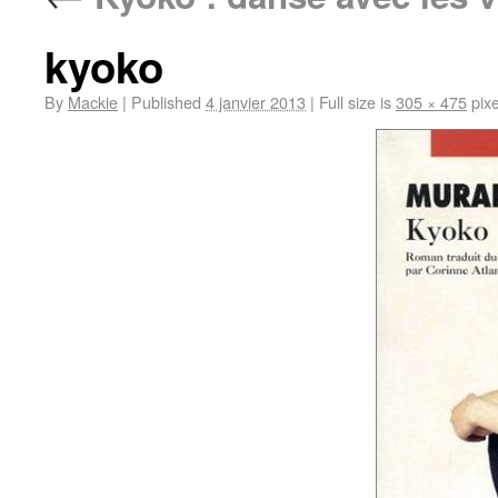
kyoko
By
Mackie
|
Published
4 janvier 2013
|
Full size is
305 × 475
pixe