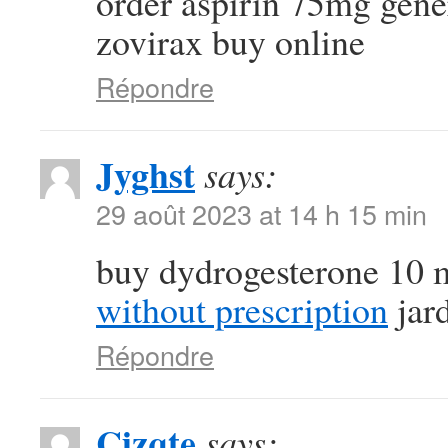
order aspirin 75mg gen
zovirax buy online
Répondre
Jyghst
says:
29 août 2023 at 14 h 15 min
buy dydrogesterone 10 
without prescription
jard
Répondre
Cizqte
says: