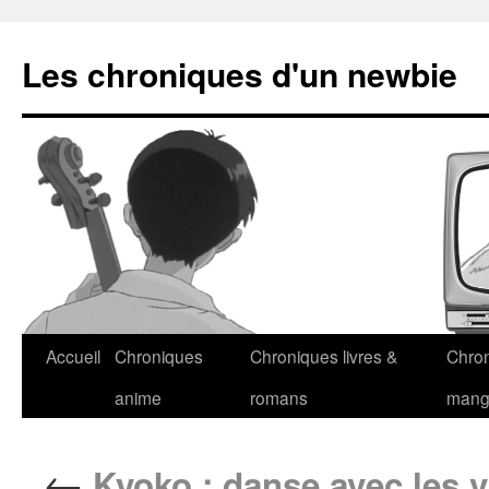
Les chroniques d'un newbie
Accueil
Chroniques
Chroniques livres &
Chro
anime
romans
man
←
Kyoko : danse avec les 