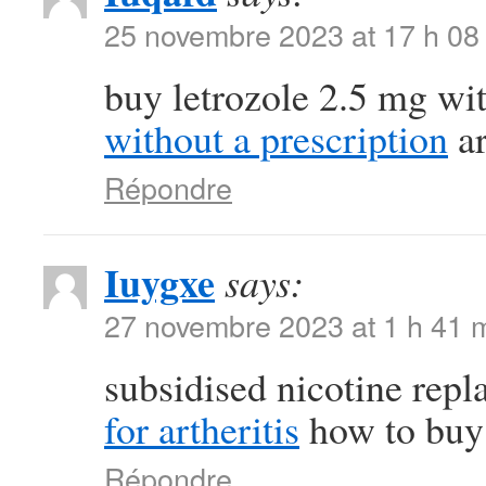
25 novembre 2023 at 17 h 08
buy letrozole 2.5 mg wi
without a prescription
ar
Répondre
Iuygxe
says:
27 novembre 2023 at 1 h 41 
subsidised nicotine rep
for artheritis
how to buy 
Répondre