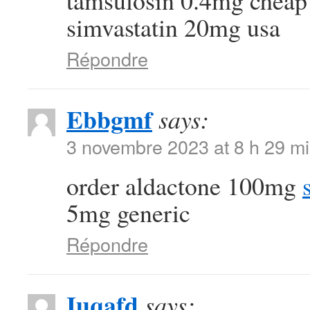
tamsulosin 0.4mg chea
simvastatin 20mg usa
Répondre
Ebbgmf
says:
3 novembre 2023 at 8 h 29 m
order aldactone 100mg
5mg generic
Répondre
Iuqafd
says: