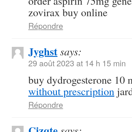
order aspirin 75mg gen
zovirax buy online
Répondre
Jyghst
says:
29 août 2023 at 14 h 15 min
buy dydrogesterone 10 
without prescription
jard
Répondre
Cizqte
says: