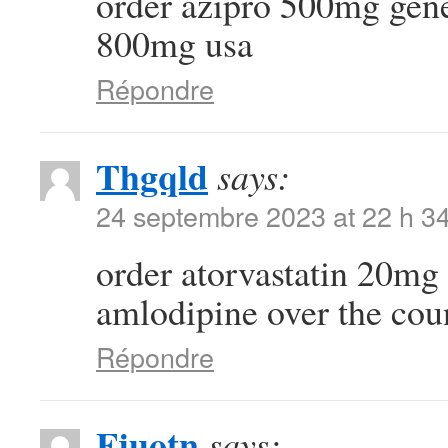
order azipro 500mg gen
800mg usa
Répondre
Thgqld
says:
24 septembre 2023 at 22 h 3
order atorvastatin 20mg 
amlodipine over the cou
Répondre
Fjuotn
says: