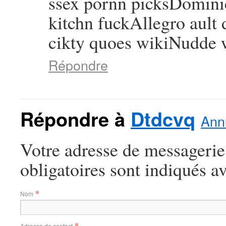
ssex pornn picksDominic
kitchn fuckAllegro ault
cikty quoes wikiNudde 
Répondre
Répondre à
Dtdcvq
Annu
Votre adresse de messagerie
obligatoires sont indiqués a
*
Nom
*
Adresse de contact