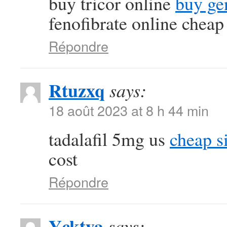
buy tricor online
buy ge
fenofibrate online cheap
Répondre
Rtuzxq
says:
18 août 2023 at 8 h 44 min
tadalafil 5mg us
cheap si
cost
Répondre
Ycktya
says: