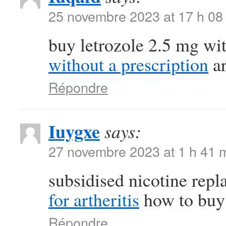
25 novembre 2023 at 17 h 08
buy letrozole 2.5 mg wi
without a prescription
ar
Répondre
Iuygxe
says:
27 novembre 2023 at 1 h 41 
subsidised nicotine rep
for artheritis
how to buy 
Répondre