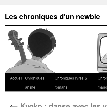
Les chroniques d'un newbie
Accueil
Chroniques
Chroniques livres &
Chro
anime
romans
man
←
Kyoko : danse avec les 