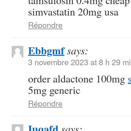
tamsulosin 0.4mg chea
simvastatin 20mg usa
Répondre
Ebbgmf
says:
3 novembre 2023 at 8 h 29 m
order aldactone 100mg
5mg generic
Répondre
Iuqafd
says: