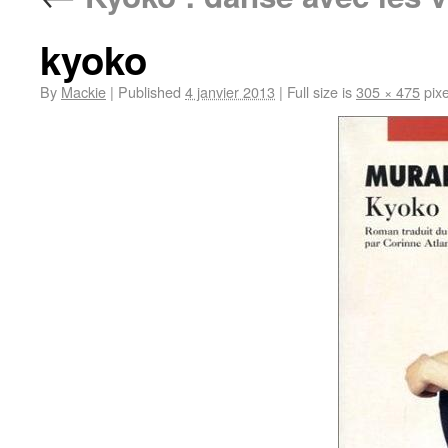
kyoko
By
Mackie
|
Published
4 janvier 2013
|
Full size is
305 × 475
pixe