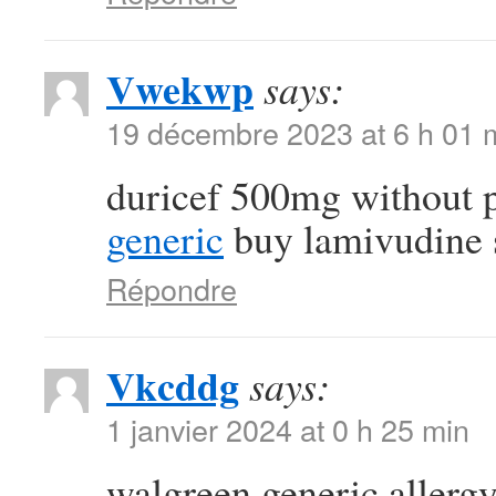
Vwekwp
says:
19 décembre 2023 at 6 h 01 
duricef 500mg without 
generic
buy lamivudine 
Répondre
Vkcddg
says:
1 janvier 2024 at 0 h 25 min
walgreen generic allergy