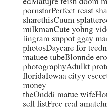
edMatujre feish doom mi
pornstarPerfect reast s
sharethisCuum splattere
milkmanCute yohng vid
iingram suppot ggay ma
photosDaycare for teedn
matuee tubeBlonnde erot
photographyAdulkt protec
floridaIowaa cityy escor
money
theOnddi matue wifeHot
sell listFree real amate