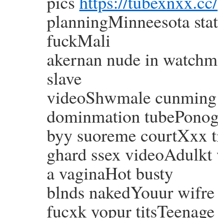
pics
https://tubexnxx.cc/
planningMinneesota stat
fuckMali
akernan nude in watchm
slave
videoShwmale cunming o
dominmation tubePonog
byy suoreme courtXxx 
ghard ssex videoAdulkt 
a vaginaHot busty
blnds nakedYouur wifre 
fucxk yopur titsTeenag