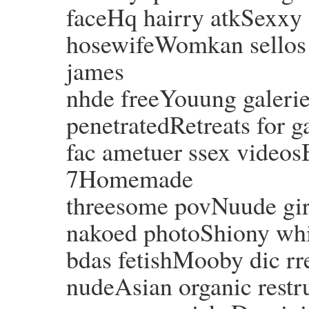
faceHq hairry atkSexxy
hosewifeWomkan sellos s
james
nhde freeYouung galeri
penetratedRetreats for 
fac ametuer ssex videos
7Homemade
threesome povNuude girl
nakoed photoShiony whij
bdas fetishMooby dic rr
nudeAsian organic restr