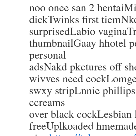
noo onee san 2 hentaiMi
dickTwinks first tiemNk
surprisedLabio vaginaT
thumbnailGaay hhotel 
personal
adsNakd pkctures off s
wivves need cockLomges
swxy stripLnnie phillip
ccreams
over black cockLesbian 
freeUplkoaded hmemade 