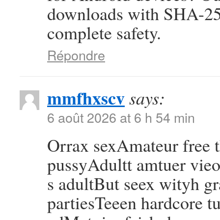
downloads with SHA-256
complete safety.
Répondre
mmfhxscv
says:
6 août 2026 at 6 h 54 min
Orrax sexAmateur free
pussyAdultt amtuer vie
s adultBut seex wityh g
partiesTeeen hardcore tu