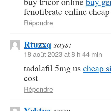
buy tricor online
buy ge
fenofibrate online cheap
Répondre
Rtuzxq
says:
18 août 2023 at 8 h 44 min
tadalafil 5mg us
cheap si
cost
Répondre
Ycktya
says: