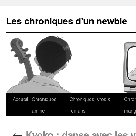
Les chroniques d'un newbie
Accueil
Chroniques
Chroniques livres &
Chro
anime
romans
man
←
Kyoko : danse avec les 