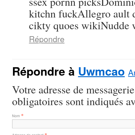
ssex pornn picksDominic
kitchn fuckAllegro ault
cikty quoes wikiNudde 
Répondre
Répondre à
Uwmcao
A
Votre adresse de messagerie
obligatoires sont indiqués a
*
Nom
*
Adresse de contact