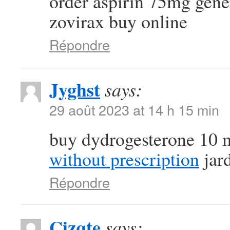
order aspirin 75mg gen
zovirax buy online
Répondre
Jyghst
says:
29 août 2023 at 14 h 15 min
buy dydrogesterone 10 
without prescription
jard
Répondre
Cizqte
says: