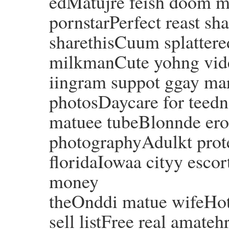
edMatujre feish doom mi
pornstarPerfect reast s
sharethisCuum splattere
milkmanCute yohng vid
iingram suppot ggay ma
photosDaycare for teedn
matuee tubeBlonnde erot
photographyAdulkt protec
floridaIowaa cityy escor
money
theOnddi matue wifeHot
sell listFree real amate