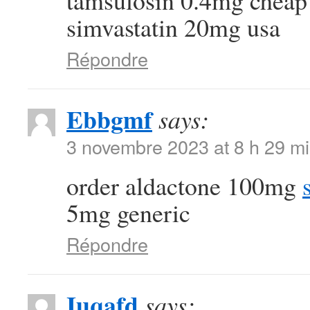
tamsulosin 0.4mg chea
simvastatin 20mg usa
Répondre
Ebbgmf
says:
3 novembre 2023 at 8 h 29 m
order aldactone 100mg
5mg generic
Répondre
Iuqafd
says: