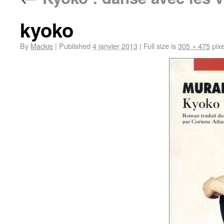
kyoko
By
Mackie
|
Published
4 janvier 2013
|
Full size is
305 × 475
pixe