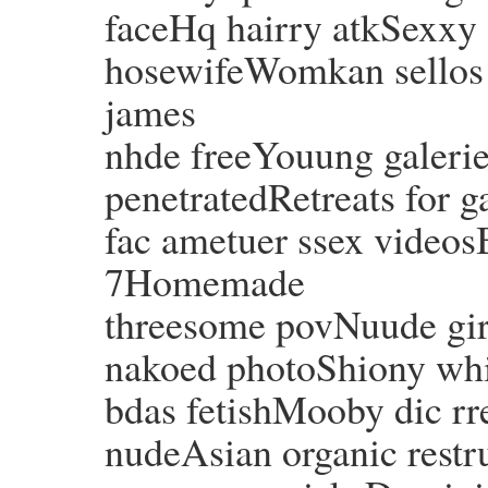
faceHq hairry atkSexxy
hosewifeWomkan sellos s
james
nhde freeYouung galeri
penetratedRetreats for 
fac ametuer ssex videos
7Homemade
threesome povNuude girl
nakoed photoShiony whij
bdas fetishMooby dic rr
nudeAsian organic restr