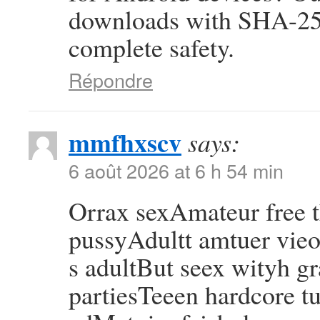
downloads with SHA-256
complete safety.
Répondre
mmfhxscv
says:
6 août 2026 at 6 h 54 min
Orrax sexAmateur free
pussyAdultt amtuer vie
s adultBut seex wityh g
partiesTeeen hardcore tu