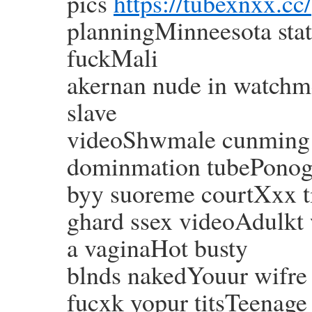
pics
https://tubexnxx.cc/
planningMinneesota stat
fuckMali
akernan nude in watchm
slave
videoShwmale cunming o
dominmation tubePonog
byy suoreme courtXxx 
ghard ssex videoAdulkt 
a vaginaHot busty
blnds nakedYouur wifre 
fucxk yopur titsTeenag