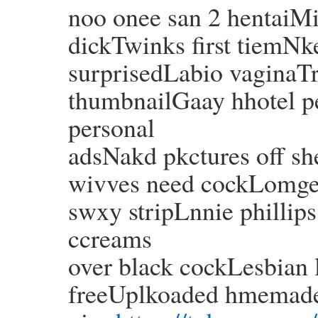
noo onee san 2 hentaiMi
dickTwinks first tiemNk
surprisedLabio vaginaT
thumbnailGaay hhotel 
personal
adsNakd pkctures off s
wivves need cockLomges
swxy stripLnnie phillip
ccreams
over black cockLesbian 
freeUplkoaded hmemade 