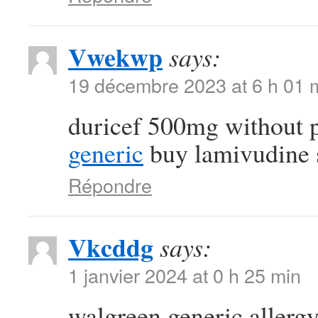
Vwekwp
says:
19 décembre 2023 at 6 h 01 
duricef 500mg without 
generic
buy lamivudine 
Répondre
Vkcddg
says:
1 janvier 2024 at 0 h 25 min
walgreen generic allergy