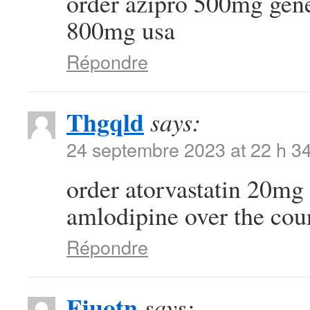
order azipro 500mg gen
800mg usa
Répondre
Thgqld
says:
24 septembre 2023 at 22 h 3
order atorvastatin 20mg 
amlodipine over the cou
Répondre
Fjuotn
says: