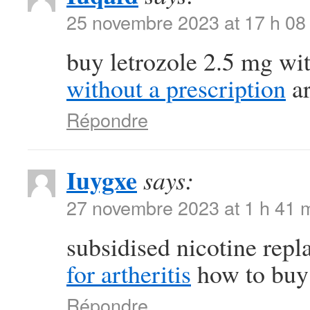
25 novembre 2023 at 17 h 08
buy letrozole 2.5 mg wi
without a prescription
ar
Répondre
Iuygxe
says:
27 novembre 2023 at 1 h 41 
subsidised nicotine rep
for artheritis
how to buy 
Répondre