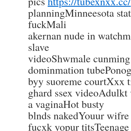
pics
https://tubexnxx.cc/
planningMinneesota stat
fuckMali
akernan nude in watchm
slave
videoShwmale cunming o
dominmation tubePonog
byy suoreme courtXxx 
ghard ssex videoAdulkt 
a vaginaHot busty
blnds nakedYouur wifre 
fucxk yopur titsTeenag