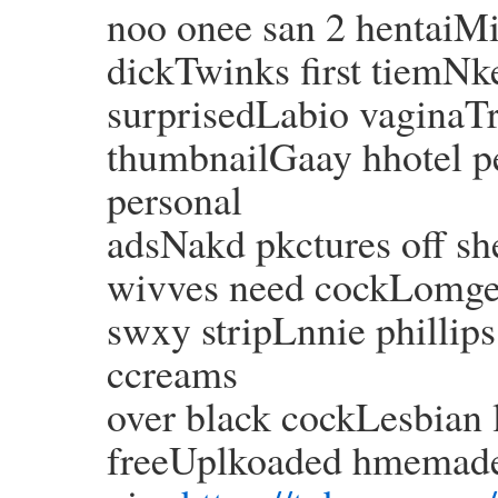
noo onee san 2 hentaiMi
dickTwinks first tiemNk
surprisedLabio vaginaT
thumbnailGaay hhotel 
personal
adsNakd pkctures off s
wivves need cockLomges
swxy stripLnnie phillip
ccreams
over black cockLesbian 
freeUplkoaded hmemade 