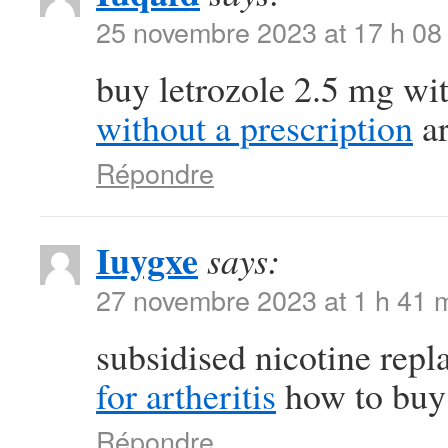
25 novembre 2023 at 17 h 08
buy letrozole 2.5 mg wi
without a prescription
ar
Répondre
Iuygxe
says:
27 novembre 2023 at 1 h 41 
subsidised nicotine rep
for artheritis
how to buy 
Répondre