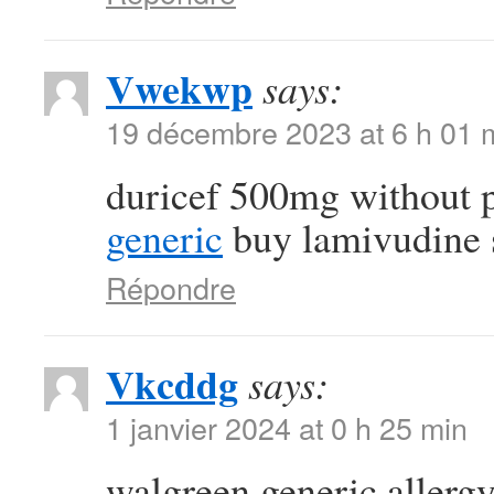
Vwekwp
says:
19 décembre 2023 at 6 h 01 
duricef 500mg without 
generic
buy lamivudine 
Répondre
Vkcddg
says:
1 janvier 2024 at 0 h 25 min
walgreen generic allergy