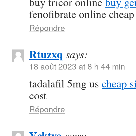
buy tricor online
buy ge
fenofibrate online cheap
Répondre
Rtuzxq
says:
18 août 2023 at 8 h 44 min
tadalafil 5mg us
cheap si
cost
Répondre
Ycktya
says: