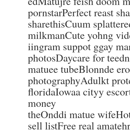
edMatujre feish doom mi
pornstarPerfect reast s
sharethisCuum splattere
milkmanCute yohng vid
iingram suppot ggay ma
photosDaycare for teedn
matuee tubeBlonnde erot
photographyAdulkt protec
floridaIowaa cityy escor
money
theOnddi matue wifeHot
sell listFree real amate