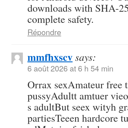
downloads with SHA-256
complete safety.
Répondre
mmfhxscv
says:
6 août 2026 at 6 h 54 min
Orrax sexAmateur free
pussyAdultt amtuer vie
s adultBut seex wityh g
partiesTeeen hardcore tu