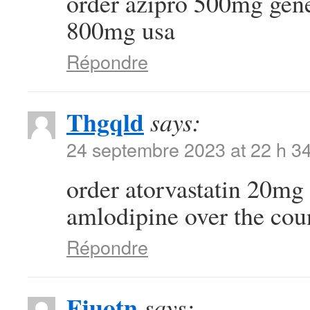
order azipro 500mg gen
800mg usa
Répondre
Thgqld
says:
24 septembre 2023 at 22 h 3
order atorvastatin 20mg 
amlodipine over the cou
Répondre
Fjuotn
says: