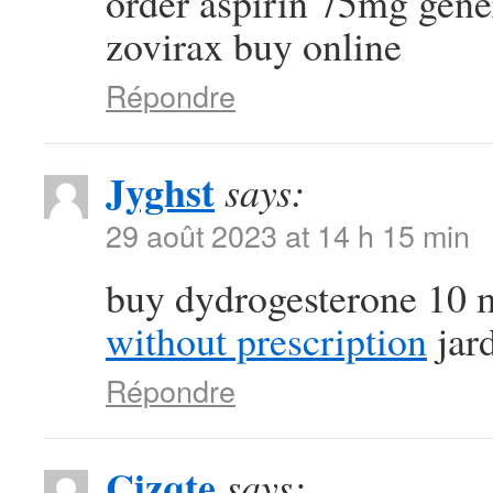
order aspirin 75mg gen
zovirax buy online
Répondre
Jyghst
says:
29 août 2023 at 14 h 15 min
buy dydrogesterone 10 
without prescription
jard
Répondre
Cizqte
says: