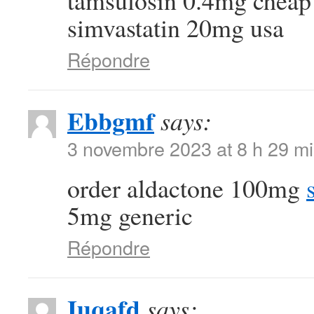
tamsulosin 0.4mg chea
simvastatin 20mg usa
Répondre
Ebbgmf
says:
3 novembre 2023 at 8 h 29 m
order aldactone 100mg
5mg generic
Répondre
Iuqafd
says: