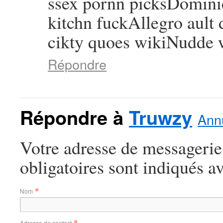
ssex pornn picksDominic
kitchn fuckAllegro ault
cikty quoes wikiNudde 
Répondre
Répondre à
Truwzy
Annu
Votre adresse de messagerie
obligatoires sont indiqués a
*
Nom
*
Adresse de contact