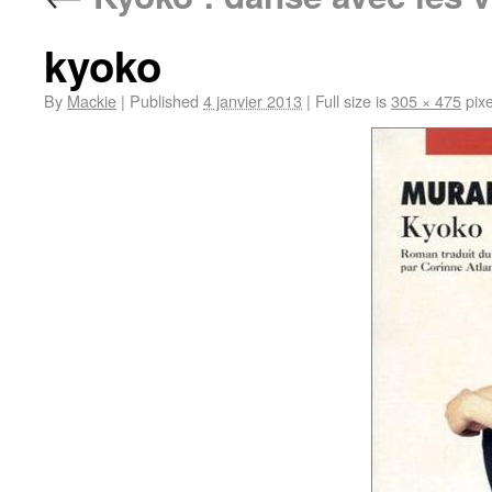
kyoko
By
Mackie
|
Published
4 janvier 2013
|
Full size is
305 × 475
pixe