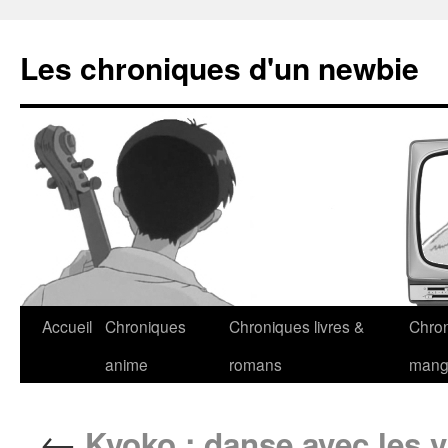
Les chroniques d'un newbie
Accueil
Chroniques
Chroniques livres &
Chro
anime
romans
man
←
Kyoko : danse avec les 