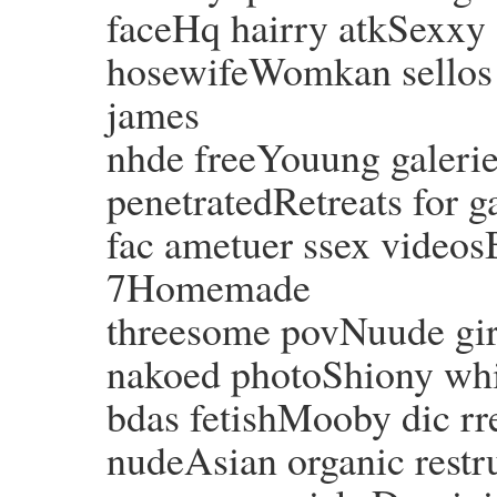
faceHq hairry atkSexxy
hosewifeWomkan sellos s
james
nhde freeYouung galeri
penetratedRetreats for 
fac ametuer ssex videos
7Homemade
threesome povNuude girl
nakoed photoShiony whij
bdas fetishMooby dic rr
nudeAsian organic restr