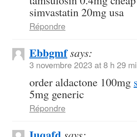
tamsulosin 0.4mg chea
simvastatin 20mg usa
Répondre
Ebbgmf
says:
3 novembre 2023 at 8 h 29 m
order aldactone 100mg
5mg generic
Répondre
Iuqafd
says: