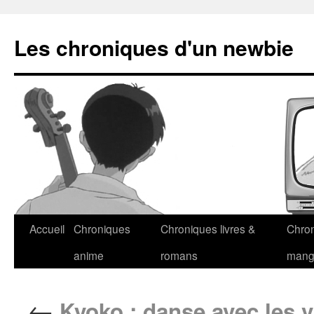
Les chroniques d'un newbie
Accueil
Chroniques
Chroniques livres &
Chro
anime
romans
man
←
Kyoko : danse avec les 