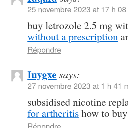
25 novembre 2023 at 17 h 08
buy letrozole 2.5 mg wi
without a prescription
ar
Répondre
Iuygxe
says:
27 novembre 2023 at 1 h 41 
subsidised nicotine rep
for artheritis
how to buy 
Répondre