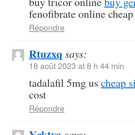
buy tricor online
buy ge
fenofibrate online cheap
Répondre
Rtuzxq
says:
18 août 2023 at 8 h 44 min
tadalafil 5mg us
cheap si
cost
Répondre
Ycktya
says: