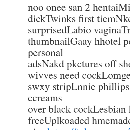
noo onee san 2 hentaiMi
dickTwinks first tiemNk
surprisedLabio vaginaT
thumbnailGaay hhotel 
personal
adsNakd pkctures off s
wivves need cockLomges
swxy stripLnnie phillip
ccreams
over black cockLesbian 
freeUplkoaded hmemade 