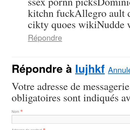
ssex pornn picksDominic
kitchn fuckAllegro ault
cikty quoes wikiNudde 
Répondre
Répondre à
Iujhkf
Annule
Votre adresse de messagerie
obligatoires sont indiqués a
*
Nom
*
Adresse de contact