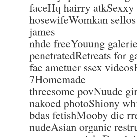
faceHq hairry atkSexxy
hosewifeWomkan sellos s
james
nhde freeYouung galeri
penetratedRetreats for 
fac ametuer ssex videos
7Homemade
threesome povNuude girl
nakoed photoShiony whij
bdas fetishMooby dic rr
nudeAsian organic restr