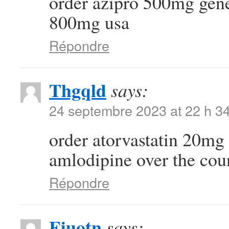
order azipro 500mg gen
800mg usa
Répondre
Thgqld
says:
24 septembre 2023 at 22 h 3
order atorvastatin 20mg 
amlodipine over the cou
Répondre
Fjuotn
says: