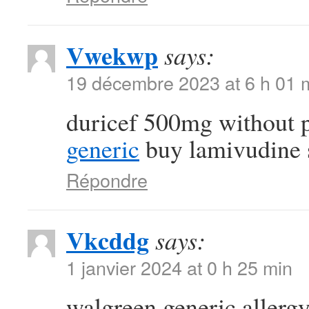
Vwekwp
says:
19 décembre 2023 at 6 h 01 
duricef 500mg without 
generic
buy lamivudine 
Répondre
Vkcddg
says:
1 janvier 2024 at 0 h 25 min
walgreen generic allergy