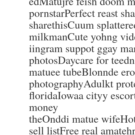
edMatujre feish doom mi
pornstarPerfect reast s
sharethisCuum splattere
milkmanCute yohng vid
iingram suppot ggay ma
photosDaycare for teedn
matuee tubeBlonnde erot
photographyAdulkt protec
floridaIowaa cityy escor
money
theOnddi matue wifeHot
sell listFree real amate