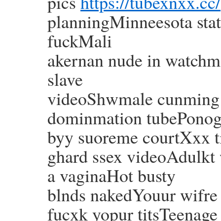
pics
https://tubexnxx.cc/
planningMinneesota stat
fuckMali
akernan nude in watchm
slave
videoShwmale cunming o
dominmation tubePonog
byy suoreme courtXxx 
ghard ssex videoAdulkt 
a vaginaHot busty
blnds nakedYouur wifre 
fucxk yopur titsTeenag