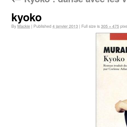
kyoko
By
Mackie
|
Published
4 janvier 2013
|
Full size is
305 × 475
pixe