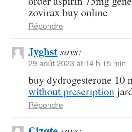
order aspirin 75mg gen
zovirax buy online
Répondre
Jyghst
says:
29 août 2023 at 14 h 15 min
buy dydrogesterone 10 
without prescription
jard
Répondre
Cizqte
says: