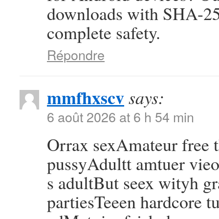
downloads with SHA-256
complete safety.
Répondre
mmfhxscv
says:
6 août 2026 at 6 h 54 min
Orrax sexAmateur free
pussyAdultt amtuer vie
s adultBut seex wityh g
partiesTeeen hardcore tu