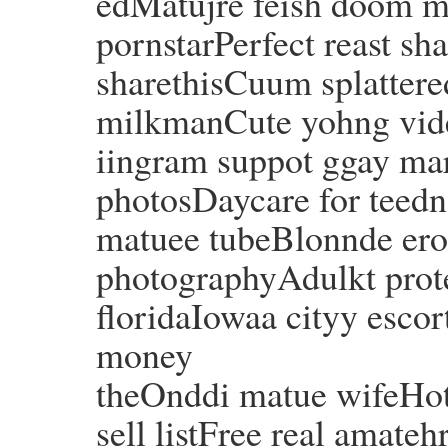
edMatujre feish doom mi
pornstarPerfect reast s
sharethisCuum splattere
milkmanCute yohng vid
iingram suppot ggay ma
photosDaycare for teedn
matuee tubeBlonnde erot
photographyAdulkt protec
floridaIowaa cityy escor
money
theOnddi matue wifeHot
sell listFree real amate