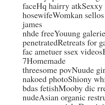
faceHq hairry atkSexxy
hosewifeWomkan sellos s
james
nhde freeYouung galeri
penetratedRetreats for 
fac ametuer ssex videos
7Homemade
threesome povNuude girl
nakoed photoShiony whij
bdas fetishMooby dic rr
nudeAsian organic restr