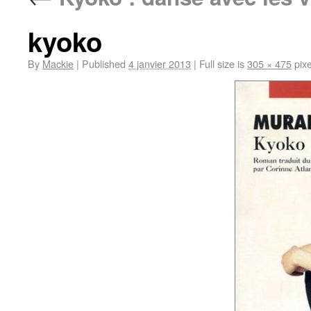
kyoko
By
Mackie
|
Published
4 janvier 2013
|
Full size is
305 × 475
pixe