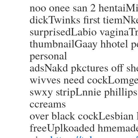
noo onee san 2 hentaiMi
dickTwinks first tiemNk
surprisedLabio vaginaT
thumbnailGaay hhotel 
personal
adsNakd pkctures off s
wivves need cockLomges
swxy stripLnnie phillip
ccreams
over black cockLesbian 
freeUplkoaded hmemade 