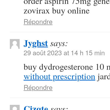
order aspirin 75mg gen
zovirax buy online
Répondre
Jyghst
says:
29 août 2023 at 14 h 15 min
buy dydrogesterone 10 
without prescription
jard
Répondre
Cizqte
says: