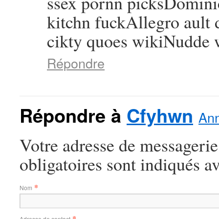
ssex pornn picksDominic
kitchn fuckAllegro ault
cikty quoes wikiNudde 
Répondre
Répondre à
Cfyhwn
Ann
Votre adresse de messagerie
obligatoires sont indiqués a
*
Nom
*
Adresse de contact