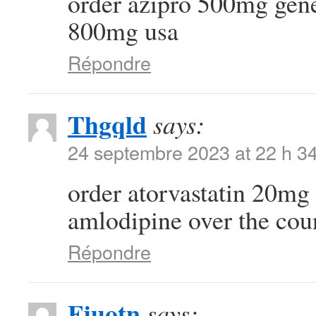
order azipro 500mg gen
800mg usa
Répondre
Thgqld
says:
24 septembre 2023 at 22 h 3
order atorvastatin 20mg 
amlodipine over the cou
Répondre
Fjuotn
says: