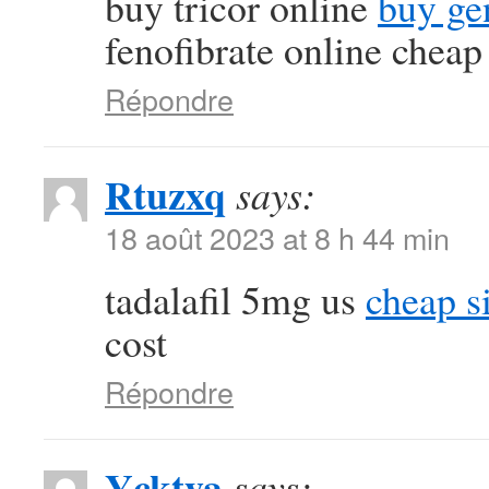
buy tricor online
buy ge
fenofibrate online cheap
Répondre
Rtuzxq
says:
18 août 2023 at 8 h 44 min
tadalafil 5mg us
cheap si
cost
Répondre
Ycktya
says: