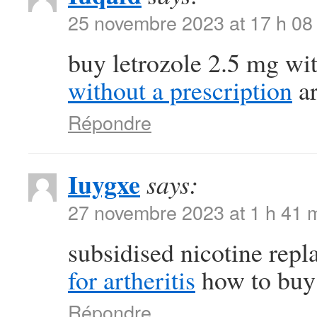
25 novembre 2023 at 17 h 08
buy letrozole 2.5 mg wi
without a prescription
ar
Répondre
Iuygxe
says:
27 novembre 2023 at 1 h 41 
subsidised nicotine rep
for artheritis
how to buy 
Répondre