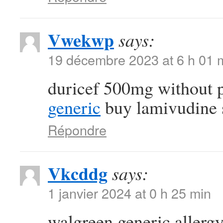
Vwekwp
says:
19 décembre 2023 at 6 h 01 
duricef 500mg without 
generic
buy lamivudine 
Répondre
Vkcddg
says:
1 janvier 2024 at 0 h 25 min
walgreen generic allergy