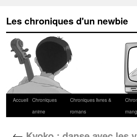
Les chroniques d'un newbie
Accueil
Chroniques
Chroniques livres &
Chro
anime
romans
man
←
Kyoko : danse avec les 