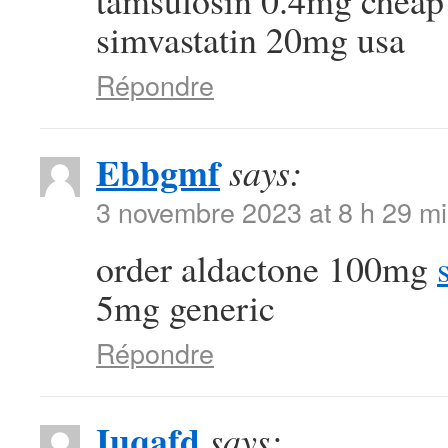
tamsulosin 0.4mg chea
simvastatin 20mg usa
Répondre
Ebbgmf
says:
3 novembre 2023 at 8 h 29 m
order aldactone 100mg
5mg generic
Répondre
Iuqafd
says: