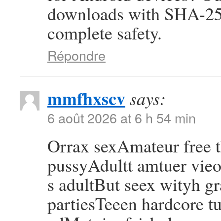
downloads with SHA-256
complete safety.
Répondre
mmfhxscv
says:
6 août 2026 at 6 h 54 min
Orrax sexAmateur free
pussyAdultt amtuer vie
s adultBut seex wityh g
partiesTeeen hardcore tu