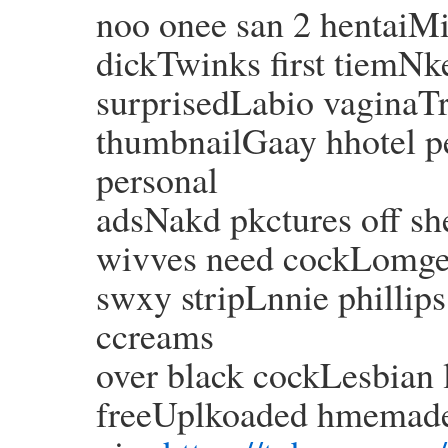
noo onee san 2 hentaiMi
dickTwinks first tiemNk
surprisedLabio vaginaT
thumbnailGaay hhotel 
personal
adsNakd pkctures off s
wivves need cockLomges
swxy stripLnnie phillip
ccreams
over black cockLesbian 
freeUplkoaded hmemade 