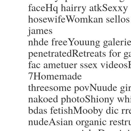
faceHq hairry atkSexxy
hosewifeWomkan sellos s
james
nhde freeYouung galeri
penetratedRetreats for 
fac ametuer ssex videos
7Homemade
threesome povNuude girl
nakoed photoShiony whij
bdas fetishMooby dic rr
nudeAsian organic restr