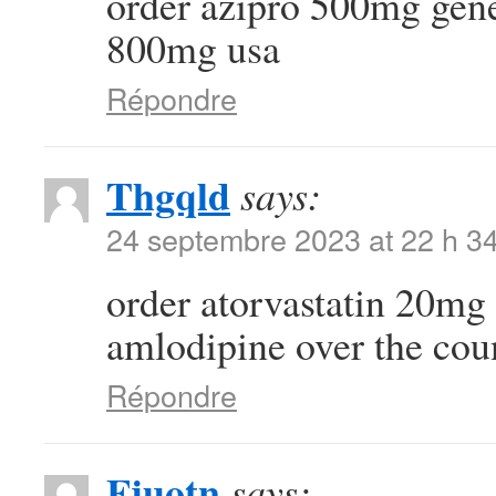
order azipro 500mg gen
800mg usa
Répondre
Thgqld
says:
24 septembre 2023 at 22 h 3
order atorvastatin 20mg 
amlodipine over the cou
Répondre
Fjuotn
says: