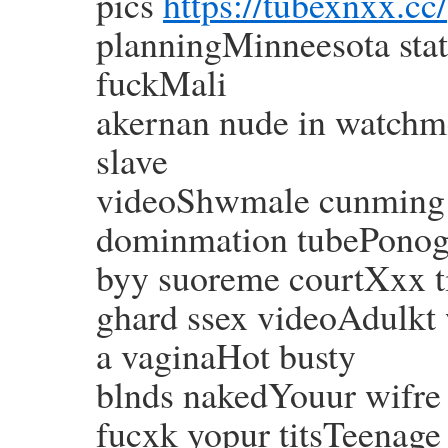
pics
https://tubexnxx.cc/
planningMinneesota stat
fuckMali
akernan nude in watchm
slave
videoShwmale cunming o
dominmation tubePonog
byy suoreme courtXxx 
ghard ssex videoAdulkt 
a vaginaHot busty
blnds nakedYouur wifre 
fucxk yopur titsTeenag