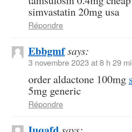
tamsulosin 0.4mg chea
simvastatin 20mg usa
Répondre
Ebbgmf
says:
3 novembre 2023 at 8 h 29 m
order aldactone 100mg
5mg generic
Répondre
Iuqafd
says: