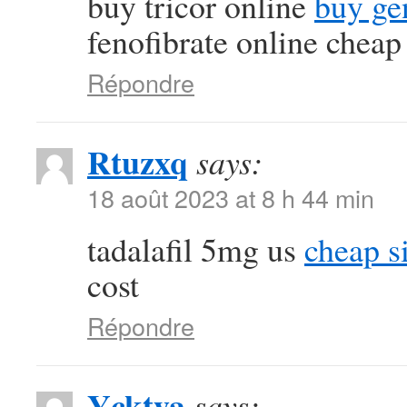
buy tricor online
buy ge
fenofibrate online cheap
Répondre
Rtuzxq
says:
18 août 2023 at 8 h 44 min
tadalafil 5mg us
cheap si
cost
Répondre
Ycktya
says: