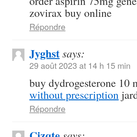
order aspirin 75mg gen
zovirax buy online
Répondre
Jyghst
says:
29 août 2023 at 14 h 15 min
buy dydrogesterone 10 
without prescription
jard
Répondre
Cizqte
says: