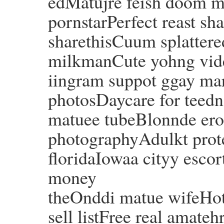
edMatujre feish doom mi
pornstarPerfect reast s
sharethisCuum splattere
milkmanCute yohng vid
iingram suppot ggay ma
photosDaycare for teedn
matuee tubeBlonnde erot
photographyAdulkt protec
floridaIowaa cityy escor
money
theOnddi matue wifeHot
sell listFree real amate