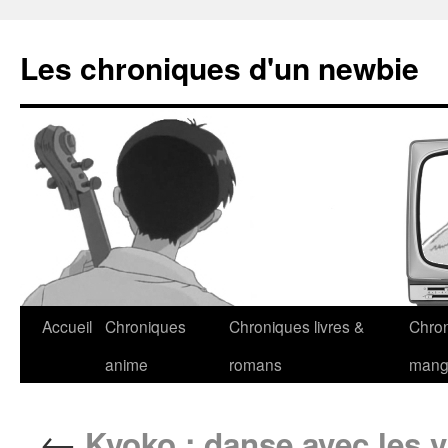
Les chroniques d'un newbie
Accueil
Chroniques
Chroniques livres &
Chro
anime
romans
man
←
Kyoko : danse avec les 