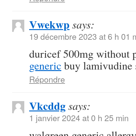
Vwekwp
says:
19 décembre 2023 at 6 h 01 
duricef 500mg without 
generic
buy lamivudine 
Répondre
Vkcddg
says:
1 janvier 2024 at 0 h 25 min
walgreen generic allergy