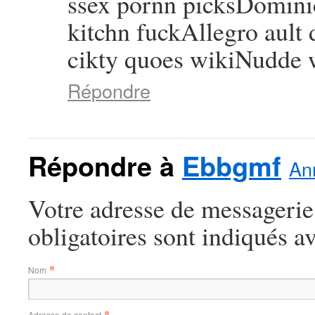
ssex pornn picksDominic
kitchn fuckAllegro ault
cikty quoes wikiNudde 
Répondre
Répondre à
Ebbgmf
Ann
Votre adresse de messagerie
obligatoires sont indiqués a
*
Nom
*
Adresse de contact