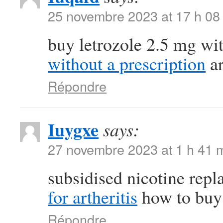
25 novembre 2023 at 17 h 08
buy letrozole 2.5 mg wi
without a prescription
ar
Répondre
Iuygxe
says:
27 novembre 2023 at 1 h 41 
subsidised nicotine rep
for artheritis
how to buy 
Répondre