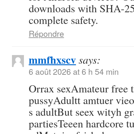
downloads with SHA-256
complete safety.
Répondre
mmfhxscv
says:
6 août 2026 at 6 h 54 min
Orrax sexAmateur free
pussyAdultt amtuer vie
s adultBut seex wityh g
partiesTeeen hardcore tu