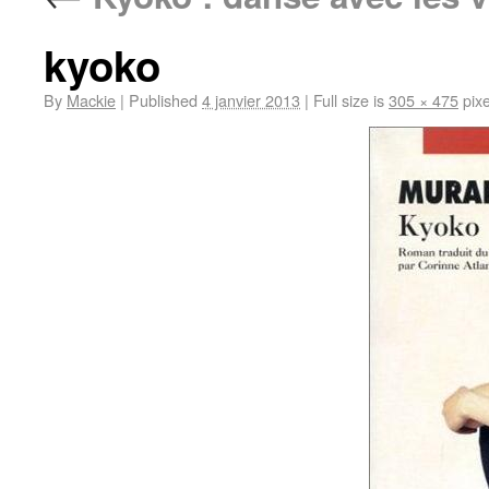
kyoko
By
Mackie
|
Published
4 janvier 2013
|
Full size is
305 × 475
pixe