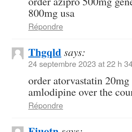
order azipro 500mg gen
800mg usa
Répondre
Thgqld
says:
24 septembre 2023 at 22 h 3
order atorvastatin 20mg 
amlodipine over the cou
Répondre
Fjuotn
says: