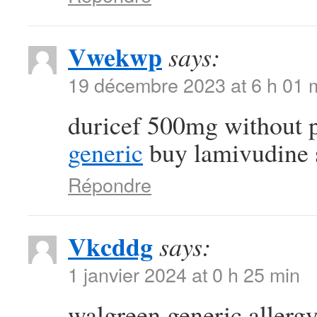
Vwekwp
says:
19 décembre 2023 at 6 h 01 
duricef 500mg without 
generic
buy lamivudine 
Répondre
Vkcddg
says:
1 janvier 2024 at 0 h 25 min
walgreen generic allergy