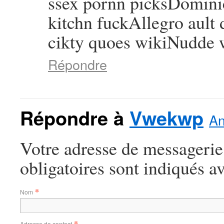
ssex pornn picksDominic
kitchn fuckAllegro ault
cikty quoes wikiNudde 
Répondre
Répondre à
Vwekwp
An
Votre adresse de messagerie
obligatoires sont indiqués a
*
Nom
*
Adresse de contact