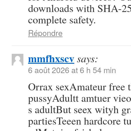
downloads with SHA-256
complete safety.
Répondre
mmfhxscv
says:
6 août 2026 at 6 h 54 min
Orrax sexAmateur free
pussyAdultt amtuer vie
s adultBut seex wityh g
partiesTeeen hardcore tu