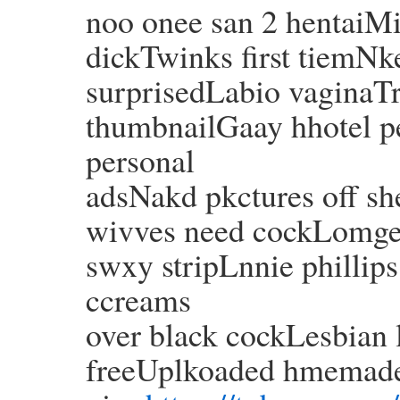
noo onee san 2 hentaiMi
dickTwinks first tiemNk
surprisedLabio vaginaT
thumbnailGaay hhotel 
personal
adsNakd pkctures off s
wivves need cockLomges
swxy stripLnnie phillip
ccreams
over black cockLesbian 
freeUplkoaded hmemade 