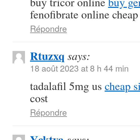
buy tricor online
buy ge
fenofibrate online cheap
Répondre
Rtuzxq
says:
18 août 2023 at 8 h 44 min
tadalafil 5mg us
cheap si
cost
Répondre
Ycktya
says: