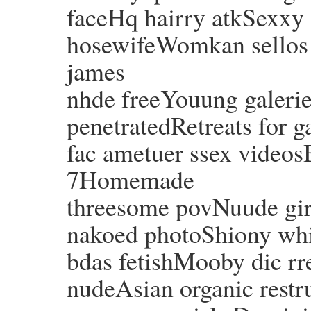
faceHq hairry atkSexxy
hosewifeWomkan sellos s
james
nhde freeYouung galeri
penetratedRetreats for 
fac ametuer ssex videos
7Homemade
threesome povNuude girl
nakoed photoShiony whij
bdas fetishMooby dic rr
nudeAsian organic restr