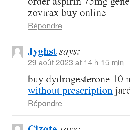
order aspirin 75mg gen
zovirax buy online
Répondre
Jyghst
says:
29 août 2023 at 14 h 15 min
buy dydrogesterone 10 
without prescription
jard
Répondre
Cizqte
says: