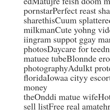
edMatujre feish doom mi
pornstarPerfect reast s
sharethisCuum splattere
milkmanCute yohng vid
iingram suppot ggay ma
photosDaycare for teedn
matuee tubeBlonnde erot
photographyAdulkt protec
floridaIowaa cityy escor
money
theOnddi matue wifeHot
sell listFree real amate