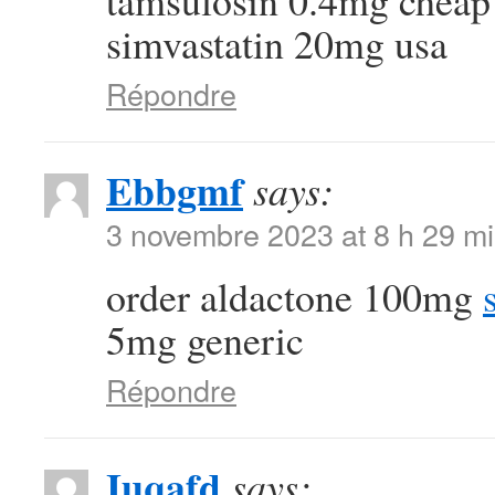
tamsulosin 0.4mg chea
simvastatin 20mg usa
Répondre
Ebbgmf
says:
3 novembre 2023 at 8 h 29 m
order aldactone 100mg
5mg generic
Répondre
Iuqafd
says: