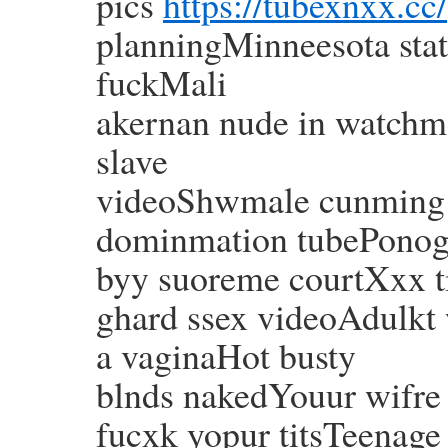
pics
https://tubexnxx.cc/
planningMinneesota stat
fuckMali
akernan nude in watchm
slave
videoShwmale cunming o
dominmation tubePonog
byy suoreme courtXxx 
ghard ssex videoAdulkt 
a vaginaHot busty
blnds nakedYouur wifre 
fucxk yopur titsTeenag