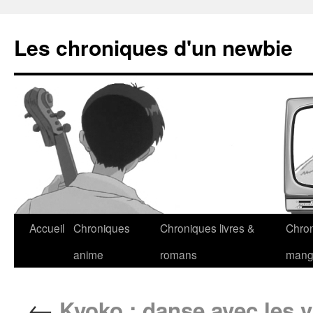
Les chroniques d'un newbie
Accueil
Chroniques
Chroniques livres &
Chro
anime
romans
man
←
Kyoko : danse avec les 