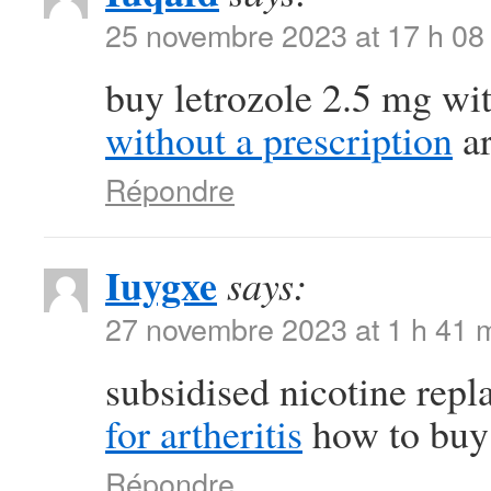
25 novembre 2023 at 17 h 08
buy letrozole 2.5 mg wi
without a prescription
ar
Répondre
Iuygxe
says:
27 novembre 2023 at 1 h 41 
subsidised nicotine rep
for artheritis
how to buy 
Répondre