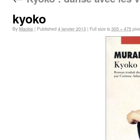
kyoko
By
Mackie
|
Published
4 janvier 2013
|
Full size is
305 × 475
pixe