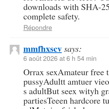
downloads with SHA-256
complete safety.
Répondre
mmfhxscv
says:
6 août 2026 at 6 h 54 min
Orrax sexAmateur free
pussyAdultt amtuer vie
s adultBut seex wityh g
partiesTeeen hardcore tu