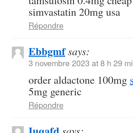
tamsulosin 0.4mg chea
simvastatin 20mg usa
Répondre
Ebbgmf
says:
3 novembre 2023 at 8 h 29 m
order aldactone 100mg
5mg generic
Répondre
Iuqafd
says: