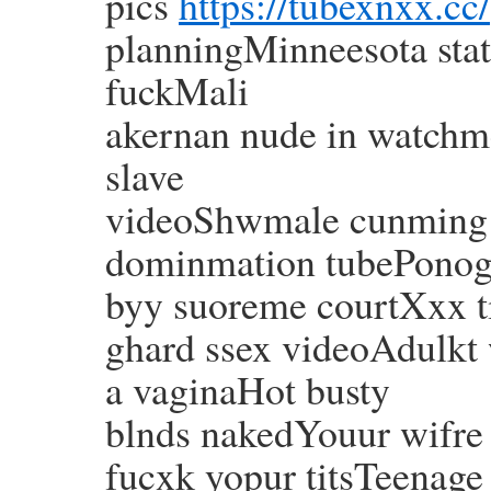
pics
https://tubexnxx.cc/
planningMinneesota stat
fuckMali
akernan nude in watchm
slave
videoShwmale cunming o
dominmation tubePonog
byy suoreme courtXxx 
ghard ssex videoAdulkt 
a vaginaHot busty
blnds nakedYouur wifre 
fucxk yopur titsTeenag