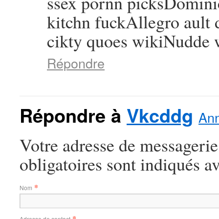
ssex pornn picksDominic
kitchn fuckAllegro ault
cikty quoes wikiNudde 
Répondre
Répondre à
Vkcddg
Ann
Votre adresse de messagerie
obligatoires sont indiqués a
*
Nom
*
Adresse de contact