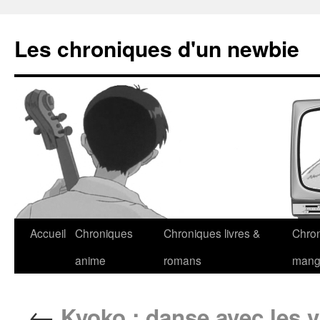
Les chroniques d'un newbie
Accueil
Chroniques
Chroniques livres &
Chro
anime
romans
man
←
Kyoko : danse avec les 