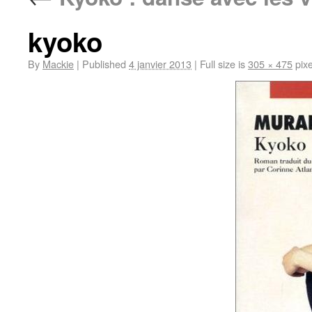
kyoko
By
Mackie
|
Published
4 janvier 2013
|
Full size is
305 × 475
pixe