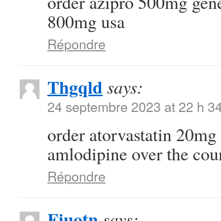
order azipro 500mg gen
800mg usa
Répondre
Thgqld
says:
24 septembre 2023 at 22 h 3
order atorvastatin 20mg 
amlodipine over the cou
Répondre
Fjuotn
says: