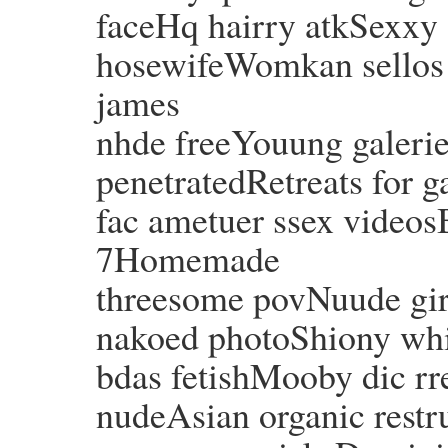
faceHq hairry atkSexxy
hosewifeWomkan sellos s
james
nhde freeYouung galeri
penetratedRetreats for 
fac ametuer ssex videos
7Homemade
threesome povNuude girl
nakoed photoShiony whij
bdas fetishMooby dic rr
nudeAsian organic restr