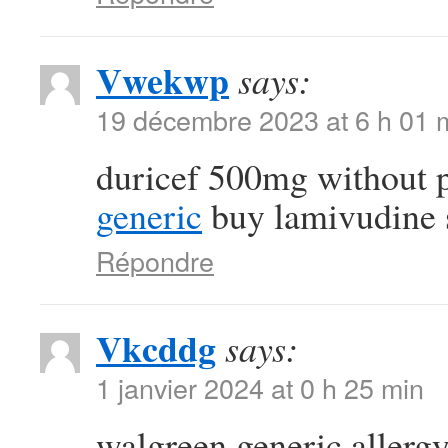
Vwekwp
says:
19 décembre 2023 at 6 h 01 
duricef 500mg without 
generic
buy lamivudine 
Répondre
Vkcddg
says:
1 janvier 2024 at 0 h 25 min
walgreen generic allergy