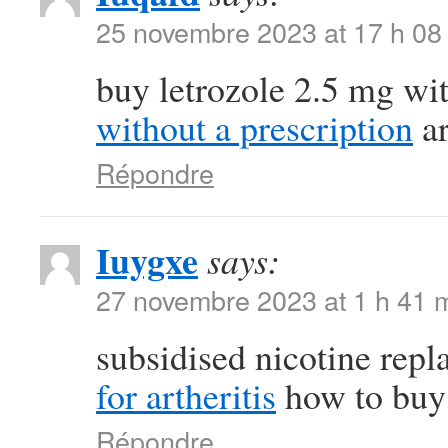
25 novembre 2023 at 17 h 08
buy letrozole 2.5 mg wi
without a prescription
ar
Répondre
Iuygxe
says:
27 novembre 2023 at 1 h 41 
subsidised nicotine rep
for artheritis
how to buy 
Répondre