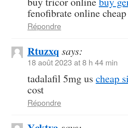
buy tricor online
buy ge
fenofibrate online cheap
Répondre
Rtuzxq
says:
18 août 2023 at 8 h 44 min
tadalafil 5mg us
cheap si
cost
Répondre
Ycktya
says: