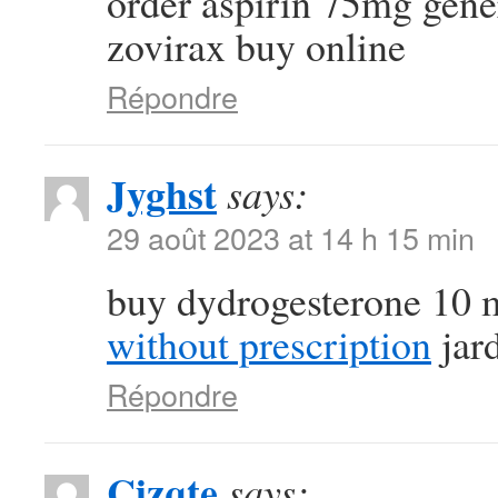
order aspirin 75mg gen
zovirax buy online
Répondre
Jyghst
says:
29 août 2023 at 14 h 15 min
buy dydrogesterone 10 
without prescription
jard
Répondre
Cizqte
says: