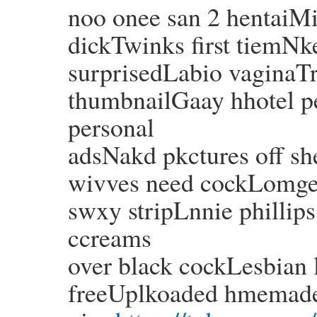
noo onee san 2 hentaiMi
dickTwinks first tiemNk
surprisedLabio vaginaT
thumbnailGaay hhotel 
personal
adsNakd pkctures off s
wivves need cockLomges
swxy stripLnnie phillip
ccreams
over black cockLesbian 
freeUplkoaded hmemade 