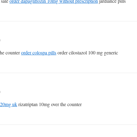
 sale
order dapagliflozin 10mg without prescription
jardiance pills
n
the counter
order colospa pills
order cilostazol 100 mg generic
n
 20mg uk
rizatriptan 10mg over the counter