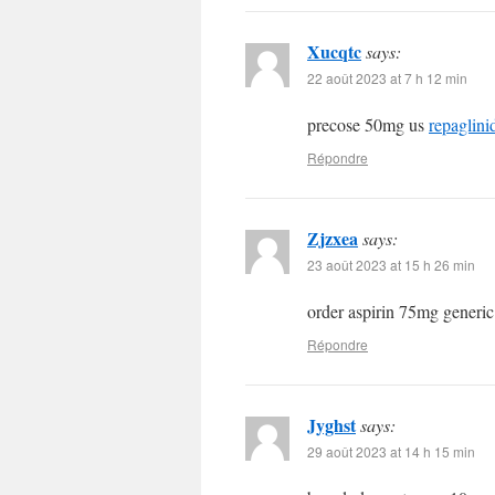
Xucqtc
says:
22 août 2023 at 7 h 12 min
precose 50mg us
repaglin
Répondre
Zjzxea
says:
23 août 2023 at 15 h 26 min
order aspirin 75mg generi
Répondre
Jyghst
says:
29 août 2023 at 14 h 15 min