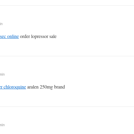
in
sec online
order lopressor sale
min
er chloroquine
aralen 250mg brand
min