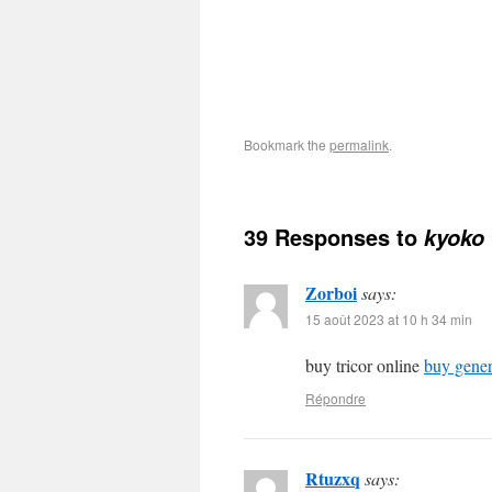
Bookmark the
permalink
.
39 Responses to
kyoko
Zorboi
says:
15 août 2023 at 10 h 34 min
buy tricor online
buy gener
Répondre
Rtuzxq
says: