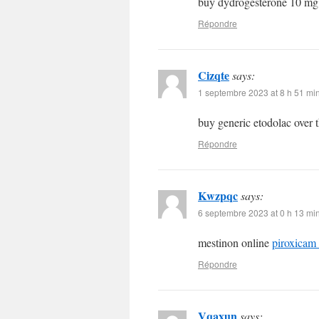
buy dydrogesterone 10 mg
Répondre
Cizqte
says:
1 septembre 2023 at 8 h 51 mi
buy generic etodolac over 
Répondre
Kwzpqc
says:
6 septembre 2023 at 0 h 13 mi
mestinon online
piroxicam
Répondre
Vqaxun
says: