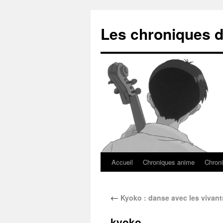
Les chroniques d
Accueil
Chroniques anime
Chroni
←
Kyoko : danse avec les vivan
kyoko