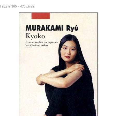
l size is
305 × 475
pixels