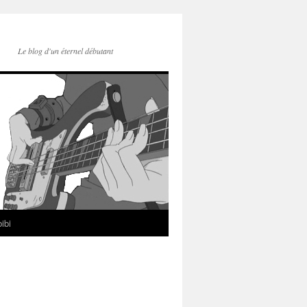
Le blog d'un éternel débutant
ibi