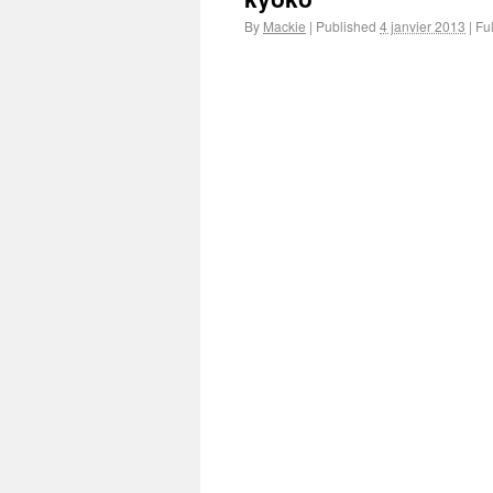
By
Mackie
|
Published
4 janvier 2013
|
Ful