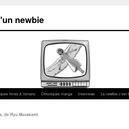
'un newbie
ques livres & romans
Chroniques manga
Interviews
Le newbie c’est b
ts, de Ryu Murakami