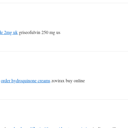
ide 2mg uk
griseofulvin 250 mg us
c
order hydroquinone creams
zovirax buy online