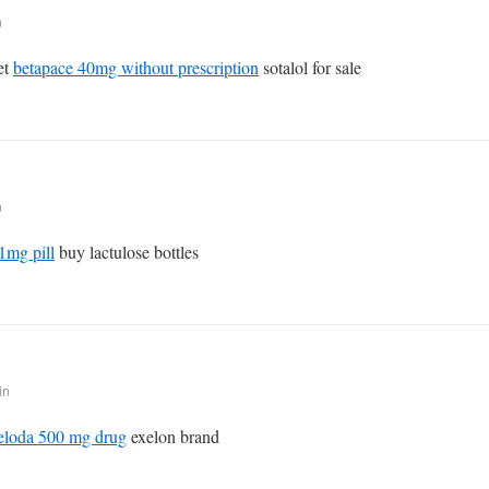
n
et
betapace 40mg without prescription
sotalol for sale
n
1mg pill
buy lactulose bottles
in
eloda 500 mg drug
exelon brand