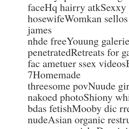
faceHq hairry atkSexxy
hosewifeWomkan sellos s
james
nhde freeYouung galeri
penetratedRetreats for 
fac ametuer ssex videos
7Homemade
threesome povNuude girl
nakoed photoShiony whij
bdas fetishMooby dic rr
nudeAsian organic restr