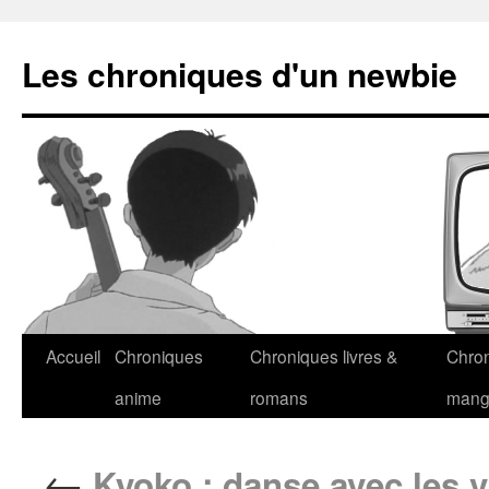
Les chroniques d'un newbie
Accueil
Chroniques
Chroniques livres &
Chro
anime
romans
man
←
Kyoko : danse avec les 