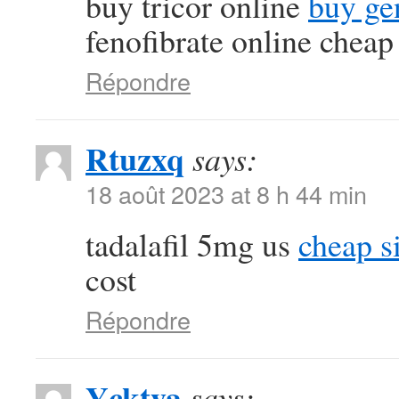
buy tricor online
buy ge
fenofibrate online cheap
Répondre
Rtuzxq
says:
18 août 2023 at 8 h 44 min
tadalafil 5mg us
cheap si
cost
Répondre
Ycktya
says: