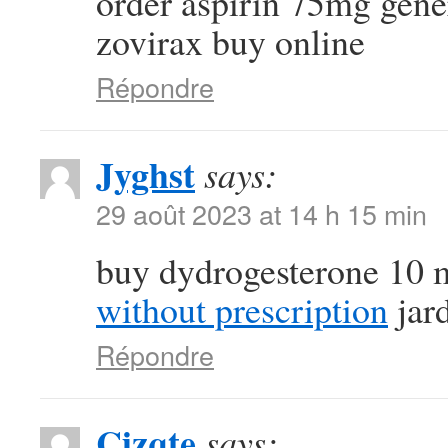
order aspirin 75mg gen
zovirax buy online
Répondre
Jyghst
says:
29 août 2023 at 14 h 15 min
buy dydrogesterone 10 
without prescription
jard
Répondre
Cizqte
says: