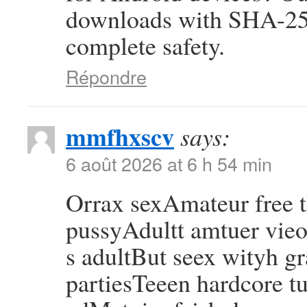
downloads with SHA-256
complete safety.
Répondre
mmfhxscv
says:
6 août 2026 at 6 h 54 min
Orrax sexAmateur free
pussyAdultt amtuer vie
s adultBut seex wityh g
partiesTeeen hardcore tu