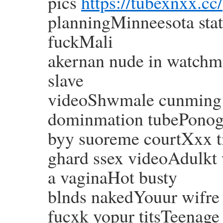
pics
https://tubexnxx.cc/
planningMinneesota stat
fuckMali
akernan nude in watchm
slave
videoShwmale cunming o
dominmation tubePonog
byy suoreme courtXxx 
ghard ssex videoAdulkt 
a vaginaHot busty
blnds nakedYouur wifre 
fucxk yopur titsTeenag