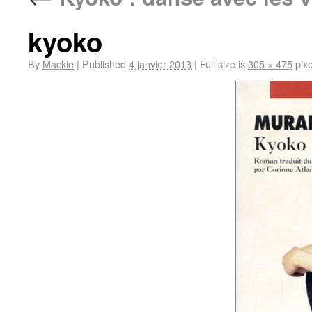
kyoko
By
Mackie
|
Published
4 janvier 2013
|
Full size is
305 × 475
pixe