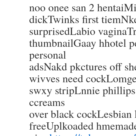
noo onee san 2 hentaiMi
dickTwinks first tiemNk
surprisedLabio vaginaT
thumbnailGaay hhotel 
personal
adsNakd pkctures off s
wivves need cockLomges
swxy stripLnnie phillip
ccreams
over black cockLesbian 
freeUplkoaded hmemade 