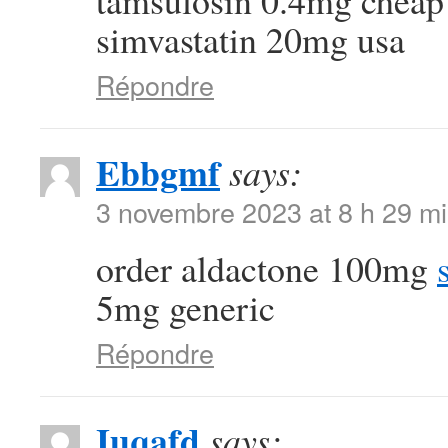
tamsulosin 0.4mg chea
simvastatin 20mg usa
Répondre
Ebbgmf
says:
3 novembre 2023 at 8 h 29 m
order aldactone 100mg
5mg generic
Répondre
Iuqafd
says: