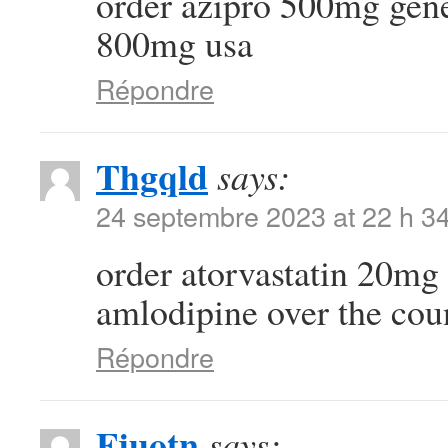
order azipro 500mg gen
800mg usa
Répondre
Thgqld
says:
24 septembre 2023 at 22 h 3
order atorvastatin 20mg 
amlodipine over the cou
Répondre
Fjuotn
says: