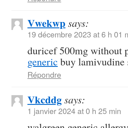
Vwekwp
says:
19 décembre 2023 at 6 h 01 
duricef 500mg without 
generic
buy lamivudine 
Répondre
Vkcddg
says:
1 janvier 2024 at 0 h 25 min
walgreen generic allergy