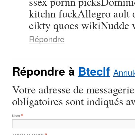
ssex pornn picksDominic
kitchn fuckAllegro ault
cikty quoes wikiNudde 
Répondre
Répondre à
Bteclf
Annul
Votre adresse de messagerie
obligatoires sont indiqués a
*
Nom
*
Adresse de contact