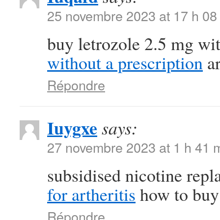
25 novembre 2023 at 17 h 08
buy letrozole 2.5 mg wi
without a prescription
ar
Répondre
Iuygxe
says:
27 novembre 2023 at 1 h 41 
subsidised nicotine rep
for artheritis
how to buy 
Répondre