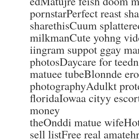
edMatujre feish doom mi
pornstarPerfect reast s
sharethisCuum splattere
milkmanCute yohng vid
iingram suppot ggay ma
photosDaycare for teedn
matuee tubeBlonnde erot
photographyAdulkt protec
floridaIowaa cityy escor
money
theOnddi matue wifeHot
sell listFree real amate