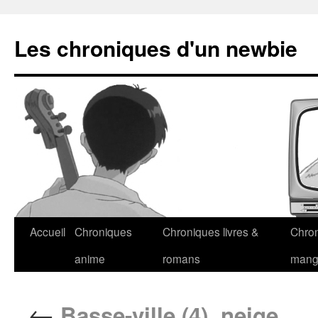
Les chroniques d'un newbie
Accueil
Chroniques
Chroniques livres &
Chro
anime
romans
man
←
Basse-ville (4), neige