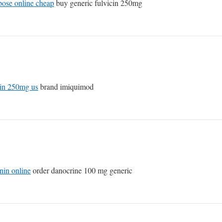
bose online cheap
buy generic fulvicin 250mg
in 250mg us
brand imiquimod
nin online
order danocrine 100 mg generic