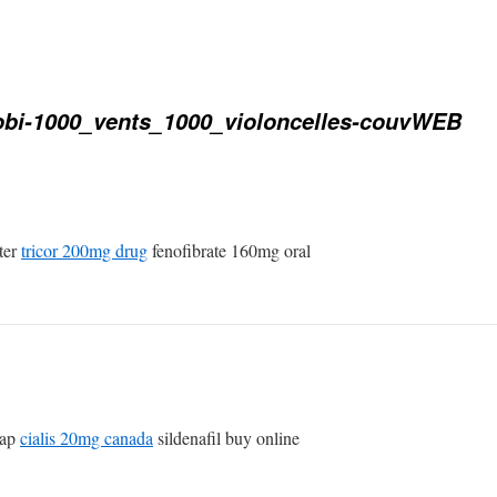
obi-1000_vents_1000_violoncelles-couvWEB
ter
tricor 200mg drug
fenofibrate 160mg oral
eap
cialis 20mg canada
sildenafil buy online