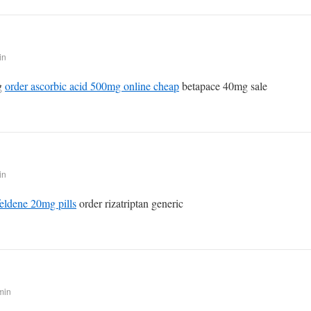
in
mg
order ascorbic acid 500mg online cheap
betapace 40mg sale
in
feldene 20mg pills
order rizatriptan generic
min