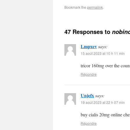
Bookmark the
permalink
.
47 Responses to
nobin
Lmpxev
says:
15 août 2023 at 10 h 11 min
tricor 160mg over the coun
Répondre
Unjefx
says:
19 août 2023 at 22 h 07 min
buy cialis 20mg online ch
Répondre