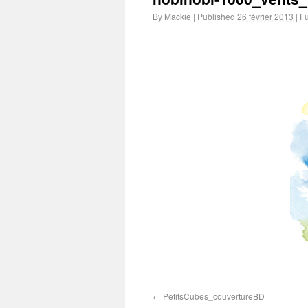
By
Mackie
|
Published
26 février 2013
|
Fu
PetitsCubes_couvertureBD