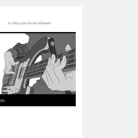
Le blog d'un éternel débutant
ibi