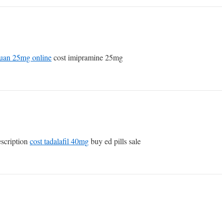
uan 25mg online
cost imipramine 25mg
escription
cost tadalafil 40mg
buy ed pills sale