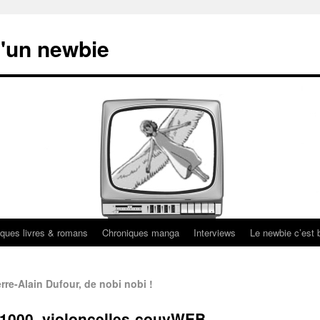
'un newbie
ques livres & romans
Chroniques manga
Interviews
Le newbie c’est b
rre-Alain Dufour, de nobi nobi !
_1000_violoncelles-couvWEB