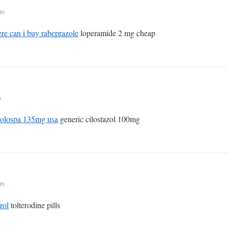
in
re can i buy rabeprazole
loperamide 2 mg cheap
n
colospa 135mg usa
generic cilostazol 100mg
in
rol
tolterodine pills