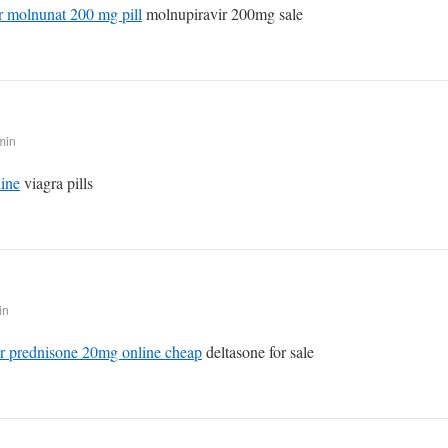
r molnunat 200 mg pill
molnupiravir 200mg sale
min
line
viagra pills
in
r prednisone 20mg online cheap
deltasone for sale