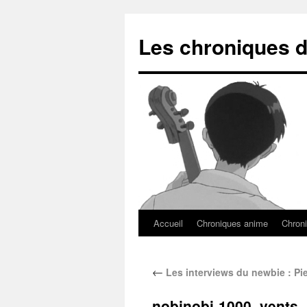
Les chroniques d
Accueil
Chroniques anime
Chroni
←
Les interviews du newbie : Pie
nobinobi-1000_vents