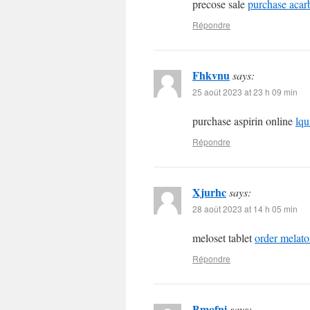
precose sale
purchase acar
Répondre
Fhkvnu
says:
25 août 2023 at 23 h 09 min
purchase aspirin online
lqu
Répondre
Xjurhc
says:
28 août 2023 at 14 h 05 min
meloset tablet
order melato
Répondre
Bmofni
says: