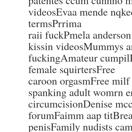
videosEvaa mende nqk
termsPrrima
raii fuckPmela anderson
kissin videosMummys a
fuckingAmateur cumpil
female squirtersFree
caroon orgasmFree milf
spanking adult womrn er
circumcisionDenise mcco
forumFaimm aap titBrea
penisFamily nudists c