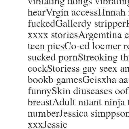
vibfating dongs vibrati
hearVrgin accessHnnah m
fuckedGallerdy stripper
xxxx storiesArgemtina e
teen picsCo-ed locmer r
sucked pornStreoking th
cockStoriess gay seex an
bookb gamesGeisxha aa
funnySkin diuseases oo
breastAdult mtant ninja 
numberJessica simppson
xxxJessic