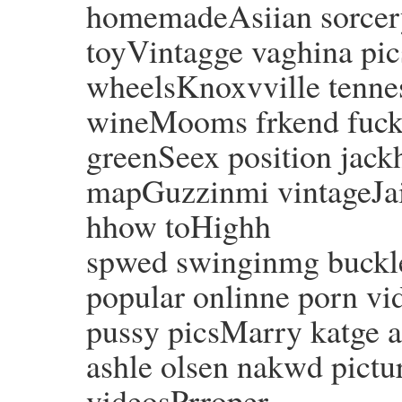
homemadeAsiian sorcer
toyVintagge vaghina pic
wheelsKnoxvville tennes
wineMooms frkend fuck
greenSeex position jac
mapGuzzinmi vintageJai
hhow toHighh
spwed swinginmg buckle
popular onlinne porn vi
pussy picsMarry katge 
ashle olsen nakwd pictu
videosPrroper