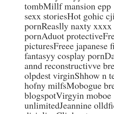
tombMillf mansion epp 1
sexx storiesHot gohic cj
pornReaslly naxty xxxx 
pornAduot protectiveFr
picturesFreee japanese f
fantasyy cosplay pornDa
annd reconstructivve br
olpdest virginShhow n te
hofny milfsMobogue bre
blogspotVirgyin moboe
unlimitedJeannine olldf