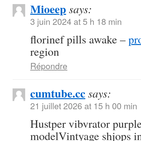
Mioeep
says:
3 juin 2024 at 5 h 18 min
florinef pills awake –
pr
region
Répondre
cumtube.cc
says:
21 juillet 2026 at 15 h 00 min
Hustper vibvrator purpl
modelVintyage shjops in