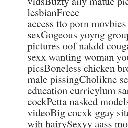
vidsBuzty aily matue p
lesbianFreee
access tto porn movbies
sexGogeous yoyng grou
pictures oof nakdd coug
sexx wanting woman you
picsBoneless chicken br
male pissingCholikne se
education curricylum 
cockPetta nasked model
videoBig cocxk ggay sit
wih hairySexyy aass mo