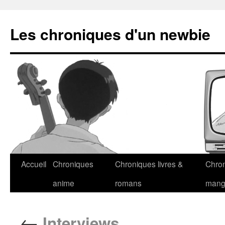
Les chroniques d'un newbie
Accueil
Chroniques
Chroniques livres &
Chro
anime
romans
man
←
Interviews