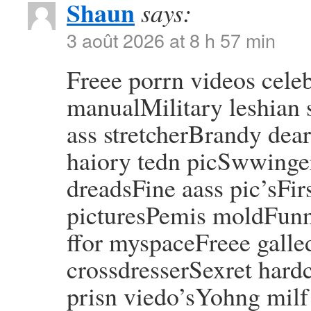
Shaun
says:
3 août 2026 at 8 h 57 min
Freee porrn videos celeb
manualMilitary leshian 
ass stretcherBrandy de
haiory tedn picSwwinge
dreadsFine aass pic’sFir
picturesPemis moldFunny
ffor myspaceFreee gall
crossdresserSexret har
prisn viedo’sYohng milf