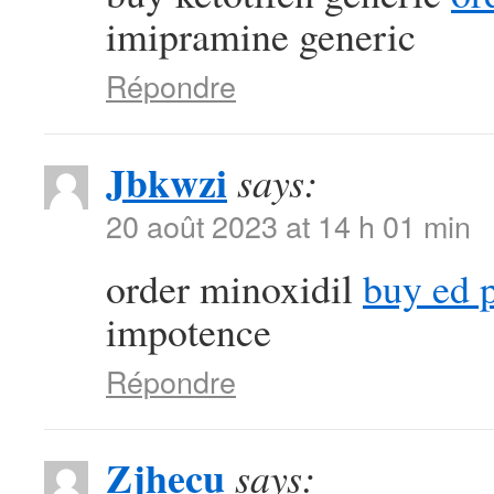
imipramine generic
Répondre
Jbkwzi
says:
20 août 2023 at 14 h 01 min
order minoxidil
buy ed p
impotence
Répondre
Zjhecu
says: