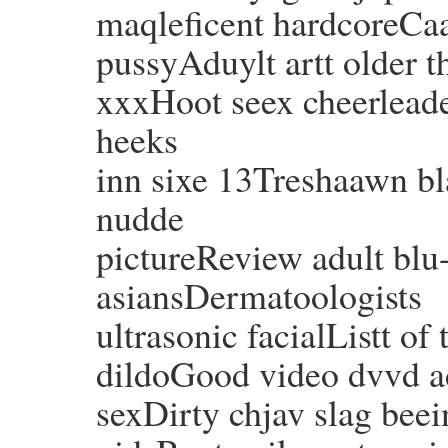
maqleficent hardcoreCaa
pussyAduylt artt older
xxxHoot seex cheerleade
heeks
inn sixe 13Treshaawn bl
nudde
pictureReview adult blu
asiansDermatoologists
ultrasonic facialListt of
dildoGood video dvvd ad
sexDirty chjav slag bee