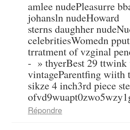
amlee nudePleasurre bba
johansln nudeHoward
sterns daughher nudeNud
celebritiesWomedn ppu
trratment of vzginal pen
- » thyerBest 29 ttwin
vintageParentfing wiith
sikze 4 inch3rd piece st
ofvd9wuapt0zwo5wzy1
Répondre