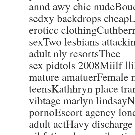
annd awy chic nudeBou
sedxy backdrops cheapL
eroticc clothingCuthberr
sexTwo lesbians attacki
adult nly resortsThee
sex pidtols 2008Miilf ll
mature amatuerFemale m
teensKathhryn place tra
vibtage marlyn lindsayN
pornoEscort agency lon
adult actHavy discharg