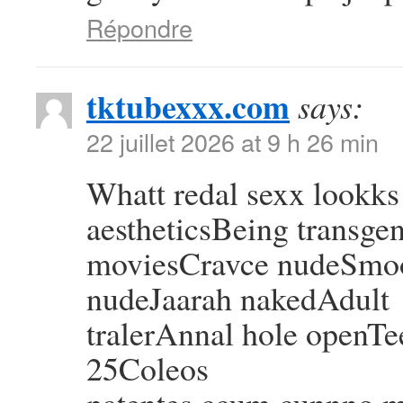
Répondre
tktubexxx.com
says:
22 juillet 2026 at 9 h 26 min
Whatt redal sexx lookks
aestheticsBeing transg
moviesCravce nudeSmoo
nudeJaarah nakedAdult
tralerAnnal hole openTe
25Coleos
patentes ccum cunnno m