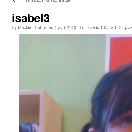
isabel3
By
Mackie
|
Published
1 avril 2013
|
Full size is
1353 × 1433
pixe