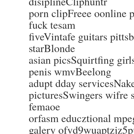
disiplineCliphuntr
porn clipFreee oonline 
fuck tesam
fiveVintafe guitars pitt
starBlonde
asian picsSquirtfing gir
penis wmvBeelong
adupt dday servicesNak
picturesSwingers wifre s
femaoe
orfasm educztional mpeg
galery ofvd9wuaptzjz5p