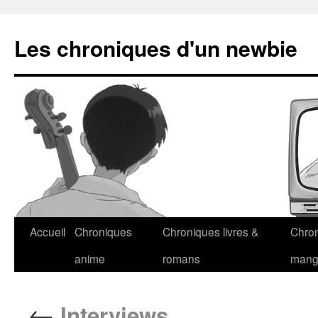
Les chroniques d'un newbie
Accueil
Chroniques
Chroniques livres &
Chro
anime
romans
man
←
Interviews