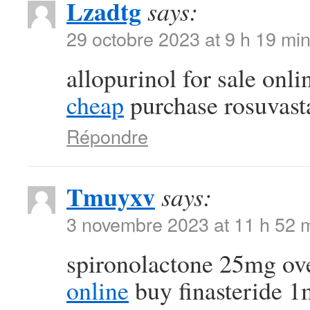
Lzadtg
says:
29 octobre 2023 at 9 h 19 mi
allopurinol for sale onl
cheap
purchase rosuvasta
Répondre
Tmuyxv
says:
3 novembre 2023 at 11 h 52 
spironolactone 25mg ov
online
buy finasteride 