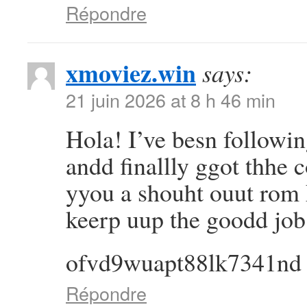
Répondre
xmoviez.win
says:
21 juin 2026 at 8 h 46 min
Hola! I’ve besn followi
andd finallly ggot thhe
yyou a shouht ouut rom
keerp uup the goodd job
ofvd9wuapt88lk7341nd
Répondre