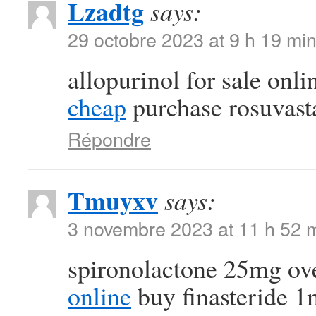
Lzadtg
says:
29 octobre 2023 at 9 h 19 mi
allopurinol for sale onl
cheap
purchase rosuvasta
Répondre
Tmuyxv
says:
3 novembre 2023 at 11 h 52 
spironolactone 25mg ov
online
buy finasteride 