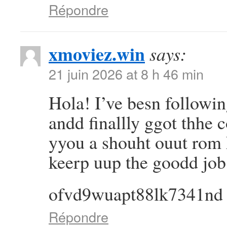
Répondre
xmoviez.win
says:
21 juin 2026 at 8 h 46 min
Hola! I’ve besn followi
andd finallly ggot thhe
yyou a shouht ouut rom
keerp uup the goodd job
ofvd9wuapt88lk7341nd
Répondre