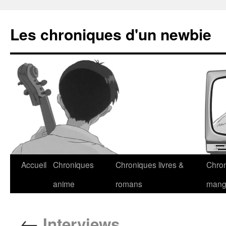
Les chroniques d'un newbie
Accueil
Chroniques
Chroniques livres &
Chro
anime
romans
man
←
Interviews