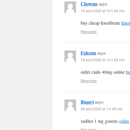
Chownu
says:
15 août 2023 at 10 h 09 min
buy cheap fenofibrate
feno
Répondre
Fgkszm
says:
18 août 2023 at 13 h 23 min
order cialis 40mg online
bu
Répondre
Riqayj
says:
20 août 2023 at 1 h 49 min
zaditor 1 mg generic
order
Répondre