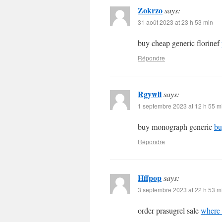
Zokrzo
says:
31 août 2023 at 23 h 53 min
buy cheap generic florinef
Répondre
Rgywli
says:
1 septembre 2023 at 12 h 55 m
buy monograph generic
bu
Répondre
Hffpop
says:
3 septembre 2023 at 22 h 53 m
order prasugrel sale
where 