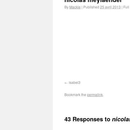
By
Mackie
|
Published
25 avril 2013
|
Full
isabel3
Bookmark the
permalink
.
43 Responses to
nicola