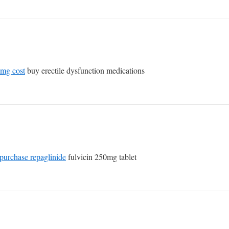
2mg cost
buy erectile dysfunction medications
purchase repaglinide
fulvicin 250mg tablet