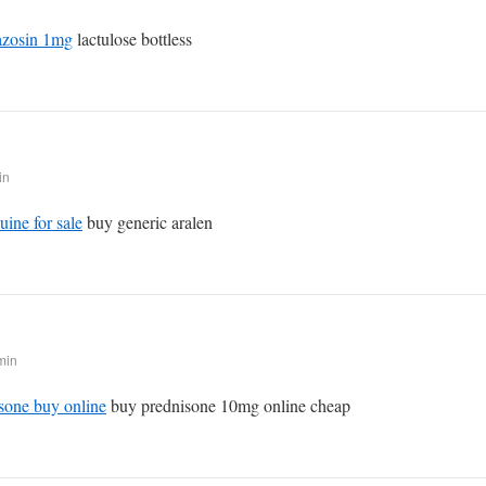
azosin 1mg
lactulose bottless
in
ine for sale
buy generic aralen
min
asone buy online
buy prednisone 10mg online cheap