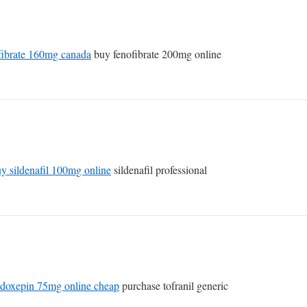
fibrate 160mg canada
buy fenofibrate 200mg online
y sildenafil 100mg online
sildenafil professional
 doxepin 75mg online cheap
purchase tofranil generic