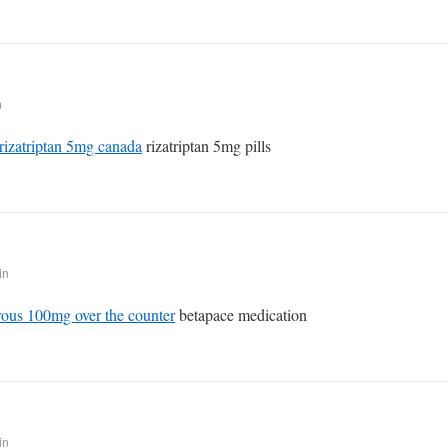
n
rizatriptan 5mg canada
rizatriptan 5mg pills
in
rous 100mg over the counter
betapace medication
in