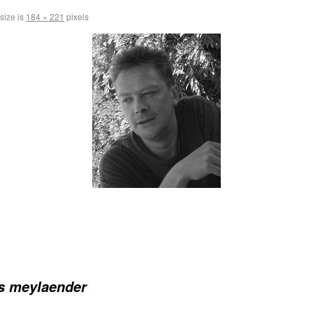
 size is
184 × 221
pixels
s meylaender