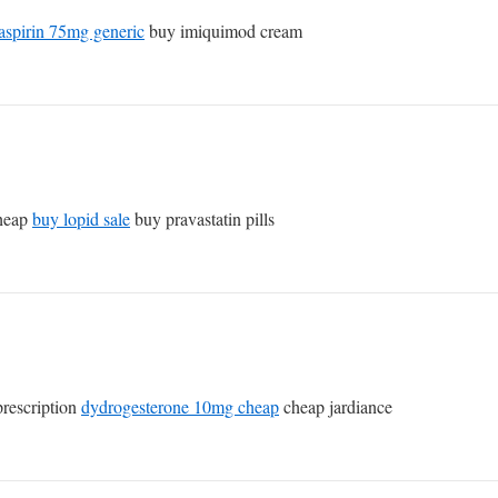
aspirin 75mg generic
buy imiquimod cream
cheap
buy lopid sale
buy pravastatin pills
rescription
dydrogesterone 10mg cheap
cheap jardiance