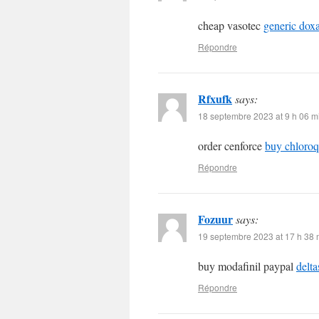
cheap vasotec
generic dox
Répondre
Rfxufk
says:
18 septembre 2023 at 9 h 06 m
order cenforce
buy chloroqu
Répondre
Fozuur
says:
19 septembre 2023 at 17 h 38 
buy modafinil paypal
delt
Répondre