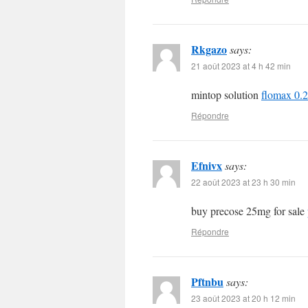
Rkgazo
says:
21 août 2023 at 4 h 42 min
mintop solution
flomax 0.
Répondre
Efnivx
says:
22 août 2023 at 23 h 30 min
buy precose 25mg for sale
Répondre
Pftnbu
says:
23 août 2023 at 20 h 12 min