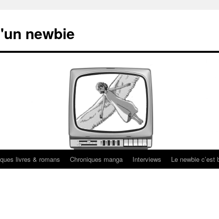
'un newbie
ques livres & romans
Chroniques manga
Interviews
Le newbie c’est b