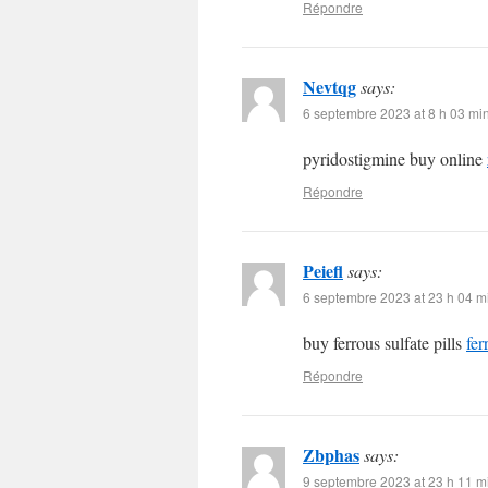
Répondre
Nevtqg
says:
6 septembre 2023 at 8 h 03 mi
pyridostigmine buy online
Répondre
Peiefl
says:
6 septembre 2023 at 23 h 04 m
buy ferrous sulfate pills
fer
Répondre
Zbphas
says:
9 septembre 2023 at 23 h 11 m