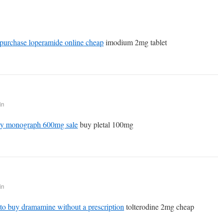
purchase loperamide online cheap
imodium 2mg tablet
in
y monograph 600mg sale
buy pletal 100mg
in
to buy dramamine without a prescription
tolterodine 2mg cheap