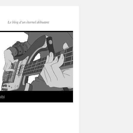
Le blog d'un éternel débutant
ibi