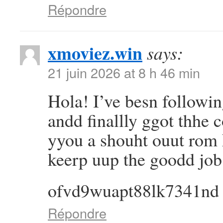
Répondre
xmoviez.win
says:
21 juin 2026 at 8 h 46 min
Hola! I’ve besn followi
andd finallly ggot thhe
yyou a shouht ouut rom
keerp uup the goodd job
ofvd9wuapt88lk7341nd
Répondre