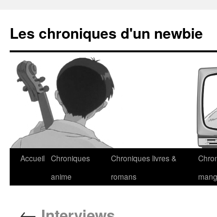
Les chroniques d'un newbie
Accueil
Chroniques
Chroniques livres &
Chro
anime
romans
man
←
Interviews