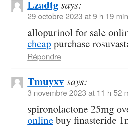
Lzadtg
says:
29 octobre 2023 at 9 h 19 mi
allopurinol for sale onl
cheap
purchase rosuvasta
Répondre
Tmuyxv
says:
3 novembre 2023 at 11 h 52 
spironolactone 25mg ov
online
buy finasteride 