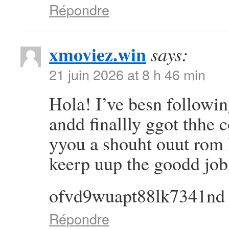
Répondre
xmoviez.win
says:
21 juin 2026 at 8 h 46 min
Hola! I’ve besn followi
andd finallly ggot thhe
yyou a shouht ouut rom
keerp uup the goodd job
ofvd9wuapt88lk7341nd
Répondre