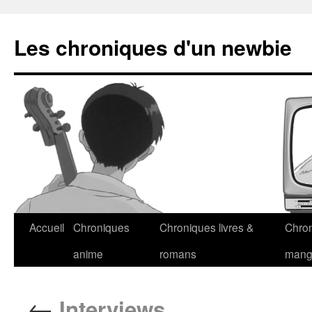
Les chroniques d'un newbie
Accueil
Chroniques
Chroniques livres &
Chro
anime
romans
man
←
Interviews