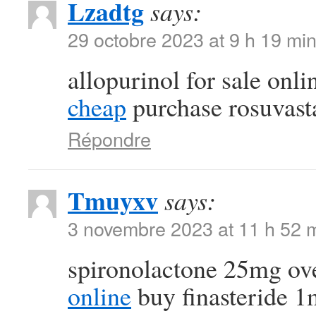
Lzadtg
says:
29 octobre 2023 at 9 h 19 mi
allopurinol for sale onl
cheap
purchase rosuvasta
Répondre
Tmuyxv
says:
3 novembre 2023 at 11 h 52 
spironolactone 25mg ov
online
buy finasteride 