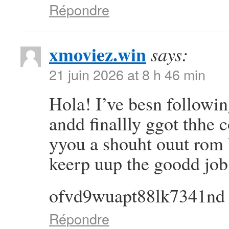
Répondre
xmoviez.win
says:
21 juin 2026 at 8 h 46 min
Hola! I’ve besn followi
andd finallly ggot thhe
yyou a shouht ouut rom
keerp uup the goodd job
ofvd9wuapt88lk7341nd
Répondre