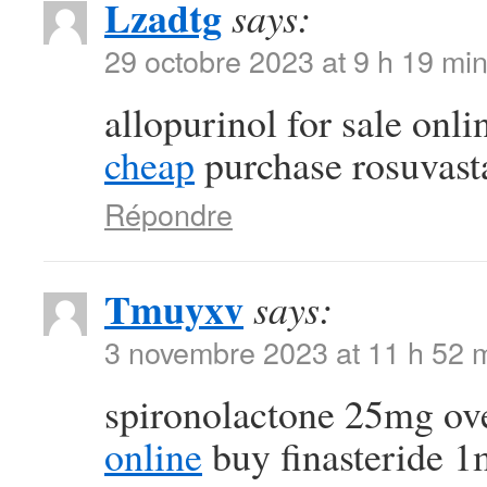
Lzadtg
says:
29 octobre 2023 at 9 h 19 mi
allopurinol for sale onl
cheap
purchase rosuvasta
Répondre
Tmuyxv
says:
3 novembre 2023 at 11 h 52 
spironolactone 25mg ov
online
buy finasteride 