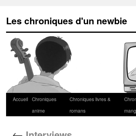
Les chroniques d'un newbie
Accueil
Chroniques
Chroniques livres &
Chro
anime
romans
man
←
Interviews