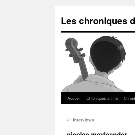
Les chroniques d
Accueil
Chroniques anime
Chroni
←
Interviews
nicolas meylaender