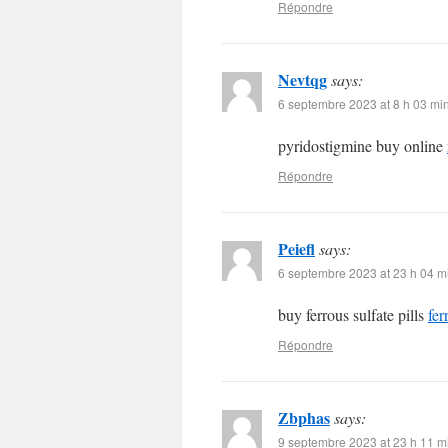
Répondre
Nevtqg
says:
6 septembre 2023 at 8 h 03 mi
pyridostigmine buy online
Répondre
Peiefl
says:
6 septembre 2023 at 23 h 04 m
buy ferrous sulfate pills
fer
Répondre
Zbphas
says:
9 septembre 2023 at 23 h 11 m