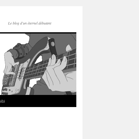
Le blog d'un éternel débutant
ibi