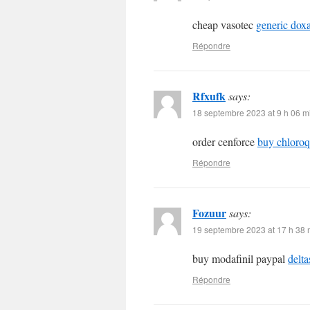
cheap vasotec
generic dox
Répondre
Rfxufk
says:
18 septembre 2023 at 9 h 06 m
order cenforce
buy chloroqu
Répondre
Fozuur
says:
19 septembre 2023 at 17 h 38 
buy modafinil paypal
delt
Répondre