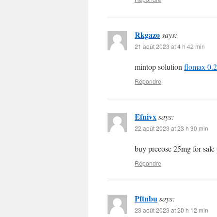
Rkgazo
says:
21 août 2023 at 4 h 42 min
mintop solution
flomax 0.
Répondre
Efnivx
says:
22 août 2023 at 23 h 30 min
buy precose 25mg for sale
Répondre
Pftnbu
says:
23 août 2023 at 20 h 12 min