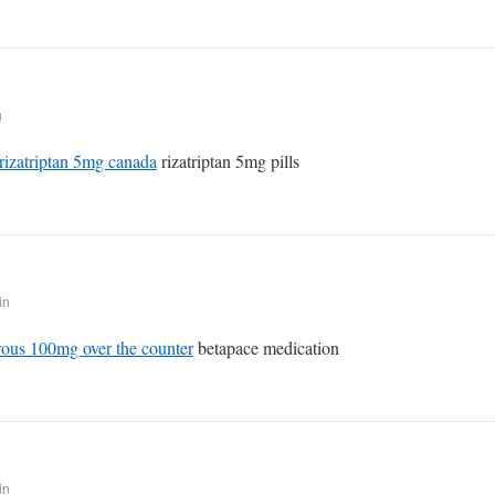
n
rizatriptan 5mg canada
rizatriptan 5mg pills
in
rous 100mg over the counter
betapace medication
in