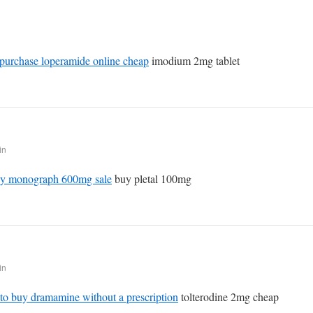
purchase loperamide online cheap
imodium 2mg tablet
in
y monograph 600mg sale
buy pletal 100mg
in
to buy dramamine without a prescription
tolterodine 2mg cheap