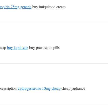
aspirin 75mg generic
buy imiquimod cream
cheap
buy lopid sale
buy pravastatin pills
rescription
dydrogesterone 10mg cheap
cheap jardiance