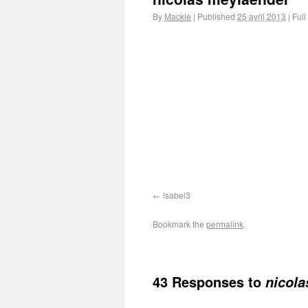
By
Mackie
|
Published
25 avril 2013
|
Full
isabel3
Bookmark the
permalink
.
43 Responses to
nicola