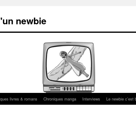
'un newbie
ques livres & romans
Chroniques manga
Interviews
Le newbie c’est b