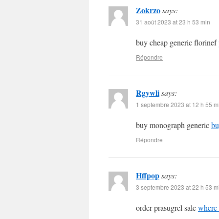
Zokrzo
says:
31 août 2023 at 23 h 53 min
buy cheap generic florinef
Répondre
Rgywli
says:
1 septembre 2023 at 12 h 55 m
buy monograph generic
bu
Répondre
Hffpop
says:
3 septembre 2023 at 22 h 53 m
order prasugrel sale
where 