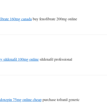
fibrate 160mg canada
buy fenofibrate 200mg online
y sildenafil 100mg online
sildenafil professional
 doxepin 75mg online cheap
purchase tofranil generic