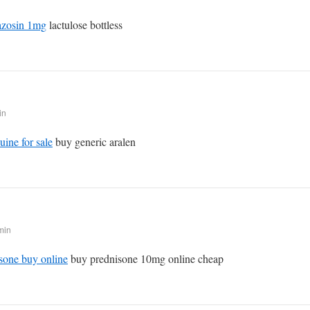
azosin 1mg
lactulose bottless
in
ine for sale
buy generic aralen
min
asone buy online
buy prednisone 10mg online cheap