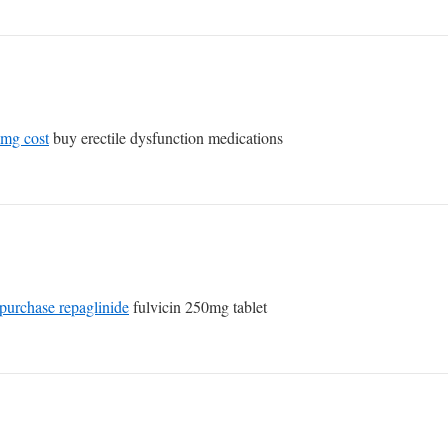
2mg cost
buy erectile dysfunction medications
purchase repaglinide
fulvicin 250mg tablet