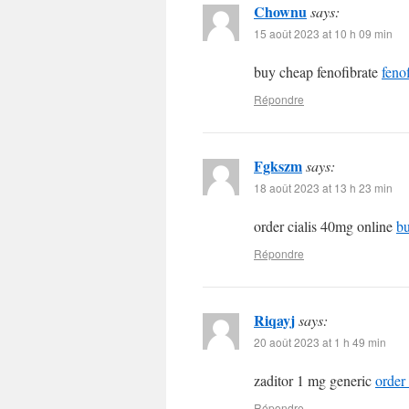
Chownu
says:
15 août 2023 at 10 h 09 min
buy cheap fenofibrate
feno
Répondre
Fgkszm
says:
18 août 2023 at 13 h 23 min
order cialis 40mg online
bu
Répondre
Riqayj
says:
20 août 2023 at 1 h 49 min
zaditor 1 mg generic
order
Répondre