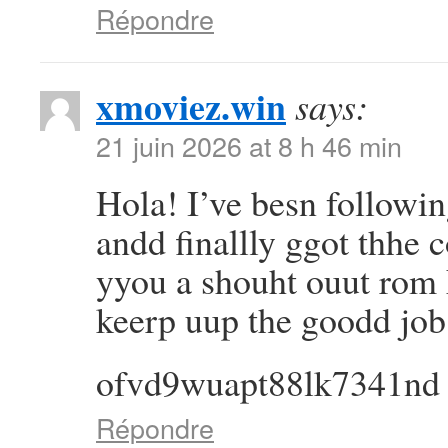
Répondre
xmoviez.win
says:
21 juin 2026 at 8 h 46 min
Hola! I’ve besn followi
andd finallly ggot thhe
yyou a shouht ouut rom
keerp uup the goodd job
ofvd9wuapt88lk7341nd
Répondre