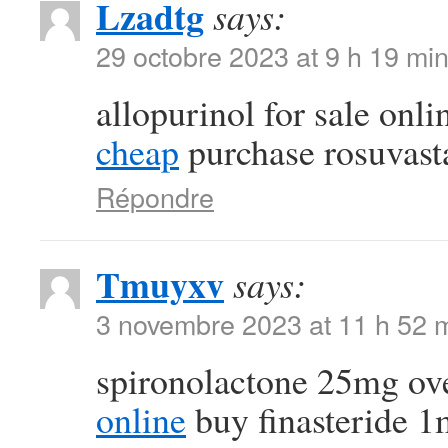
Lzadtg
says:
29 octobre 2023 at 9 h 19 mi
allopurinol for sale onl
cheap
purchase rosuvasta
Répondre
Tmuyxv
says:
3 novembre 2023 at 11 h 52 
spironolactone 25mg ov
online
buy finasteride 