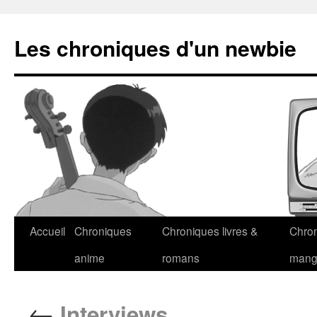
Les chroniques d'un newbie
Accueil
Chroniques
Chroniques livres &
Chro
anime
romans
man
←
Interviews