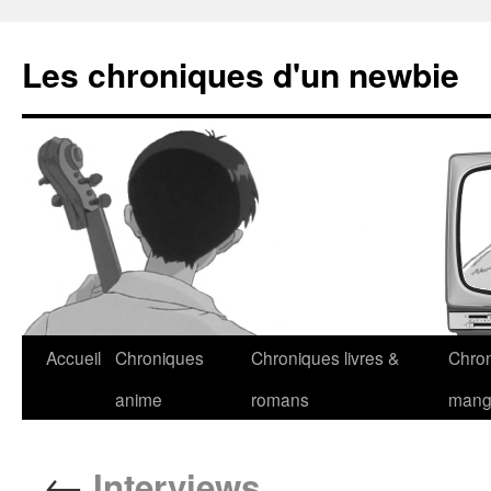
Les chroniques d'un newbie
Accueil
Chroniques
Chroniques livres &
Chro
anime
romans
man
←
Interviews