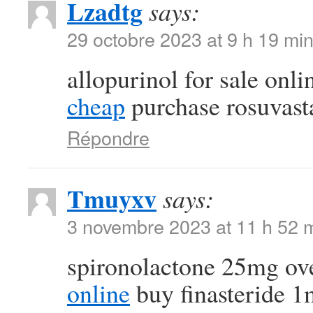
Lzadtg
says:
29 octobre 2023 at 9 h 19 mi
allopurinol for sale onl
cheap
purchase rosuvasta
Répondre
Tmuyxv
says:
3 novembre 2023 at 11 h 52 
spironolactone 25mg ov
online
buy finasteride 