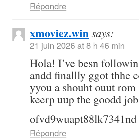
Répondre
xmoviez.win
says:
21 juin 2026 at 8 h 46 min
Hola! I’ve besn followi
andd finallly ggot thhe
yyou a shouht ouut rom
keerp uup the goodd job
ofvd9wuapt88lk7341nd
Répondre