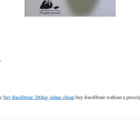
e
ic
buy fenofibrate 200mg online cheap
buy fenofibrate without a prescri