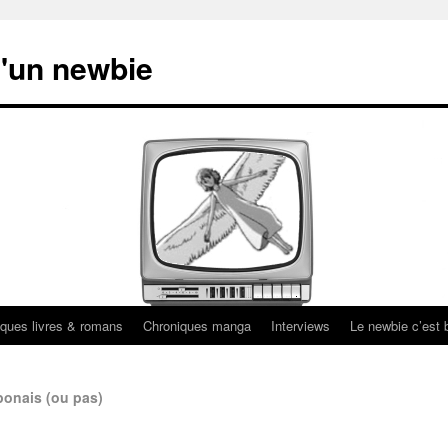
'un newbie
ques livres & romans
Chroniques manga
Interviews
Le newbie c’est b
ponais (ou pas)