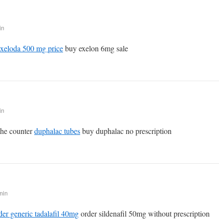
in
xeloda 500 mg price
buy exelon 6mg sale
in
 the counter
duphalac tubes
buy duphalac no prescription
min
der generic tadalafil 40mg
order sildenafil 50mg without prescription