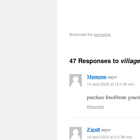
Bookmark the
permalink
.
47 Responses to
villag
Mpmgnu
says:
15 août 2023 at 12 h 56 min
purchase fenofibrate gener
Répondre
Zjgufl
says:
18 août 2023 at 2 h 38 min