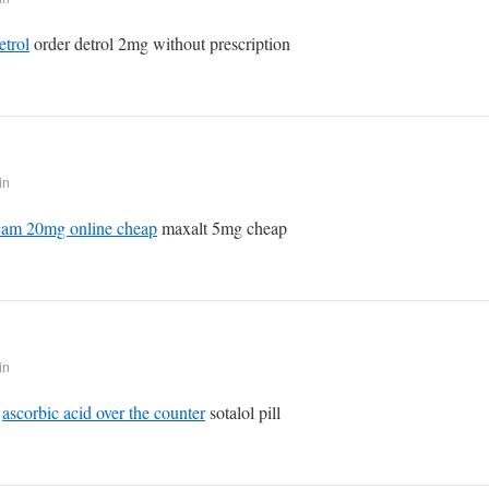
etrol
order detrol 2mg without prescription
in
icam 20mg online cheap
maxalt 5mg cheap
in
e
ascorbic acid over the counter
sotalol pill