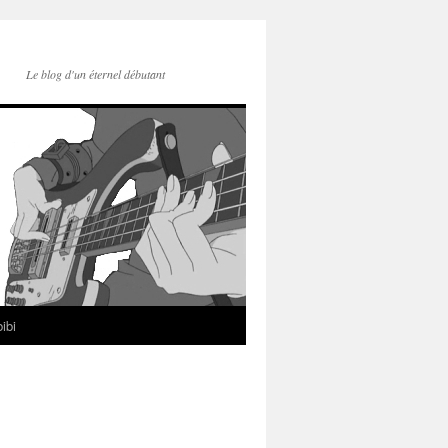
Le blog d'un éternel débutant
ibi