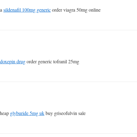
sa
sildenafil 100mg generic
order viagra 50mg online
doxepin drug
order generic tofranil 25mg
cheap
glyburide 5mg uk
buy griseofulvin sale