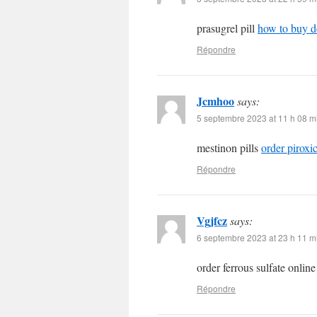
prasugrel pill
how to buy d
Répondre
Jcmhoo
says:
5 septembre 2023 at 11 h 08 m
mestinon pills
order pirox
Répondre
Vgjfcz
says:
6 septembre 2023 at 23 h 11 m
order ferrous sulfate onlin
Répondre