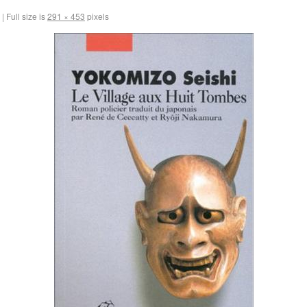
|
Full size is
291 × 453
pixels