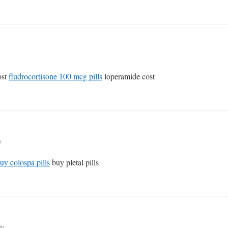
ost
fludrocortisone 100 mcg pills
loperamide cost
n
uy colospa pills
buy pletal pills
in