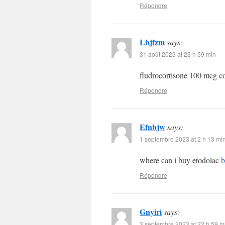
Répondre
Lbjfzm
says:
31 août 2023 at 23 h 59 min
fludrocortisone 100 mcg c
Répondre
Efnbjw
says:
1 septembre 2023 at 2 h 13 mi
where can i buy etodolac
b
Répondre
Gnyiri
says:
3 septembre 2023 at 22 h 59 m