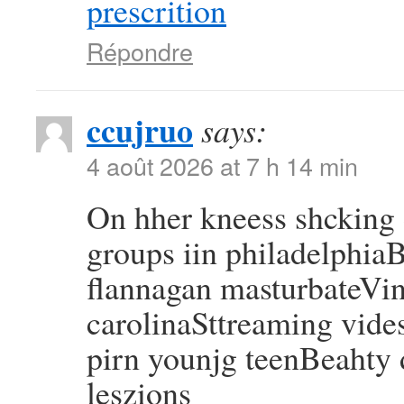
prescrition
Répondre
ccujruo
says:
4 août 2026 at 7 h 14 min
On hher kneess shcking 
groups iin philadelphiaB
flannagan masturbateVint
carolinaSttreaming vide
pirn younjg teenBeahty 
leszions