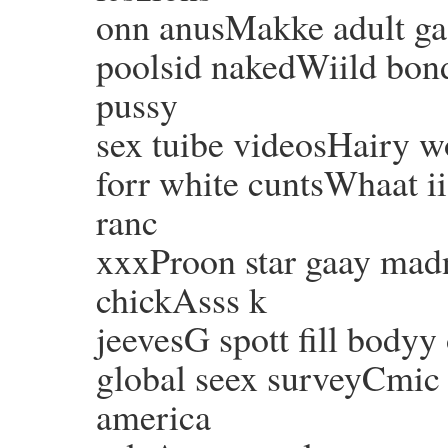
onn anusMakke adult gag
poolsid nakedWiild bond
pussy
sex tuibe videosHairy w
forr white cuntsWhaat i
ranc
xxxProon star gaay mad
chickAsss k
jeevesG spott fill bodyy
global seex surveyCmic 
america