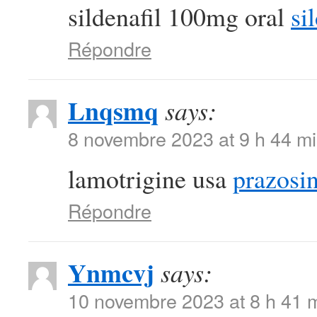
sildenafil 100mg oral
sil
Répondre
Lnqsmq
says:
8 novembre 2023 at 9 h 44 m
lamotrigine usa
prazosi
Répondre
Ynmcvj
says:
10 novembre 2023 at 8 h 41 