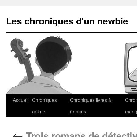
Les chroniques d'un newbie
Accueil
Chroniques
Chroniques livres &
Chro
anime
romans
man
←
Trois romans de détectiv