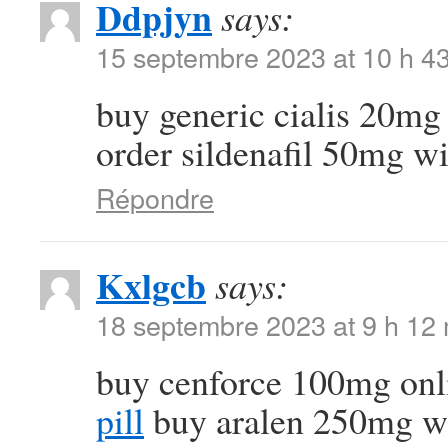
Ddpjyn
says:
15 septembre 2023 at 10 h 4
buy generic cialis 20m
order sildenafil 50mg wi
Répondre
Kxlgcb
says:
18 septembre 2023 at 9 h 12
buy cenforce 100mg onl
pill
buy aralen 250mg wi