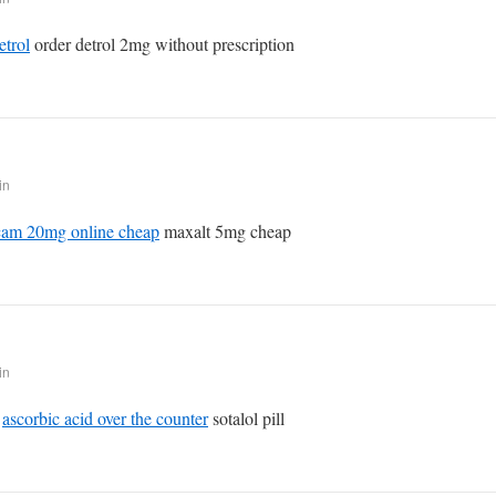
etrol
order detrol 2mg without prescription
in
icam 20mg online cheap
maxalt 5mg cheap
in
e
ascorbic acid over the counter
sotalol pill