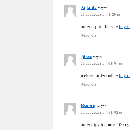
Agkddv
says:
23 août 2023 at 7 h 25 min
order aspirin for sale
buy i
Répondre
Jilkse
says:
26 août 2023 at 16 h 07 min
meloset order online
buy d
Répondre
Rsobrq
says:
27 août 2023 at 15 h 02 min
order dipyridamole 100mg 