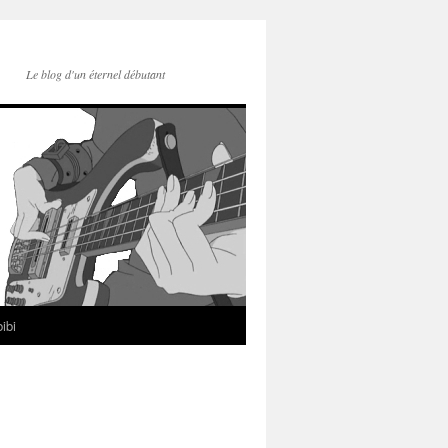
Le blog d'un éternel débutant
ibi