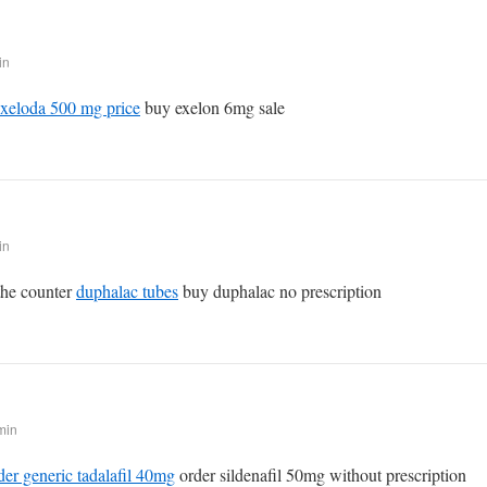
in
xeloda 500 mg price
buy exelon 6mg sale
in
 the counter
duphalac tubes
buy duphalac no prescription
min
der generic tadalafil 40mg
order sildenafil 50mg without prescription