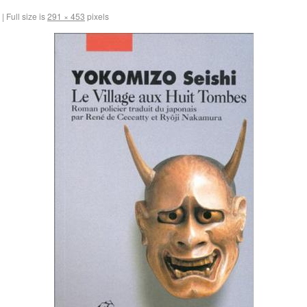
|
Full size is
291 × 453
pixels