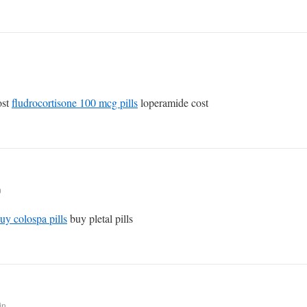
ost
fludrocortisone 100 mcg pills
loperamide cost
n
uy colospa pills
buy pletal pills
in