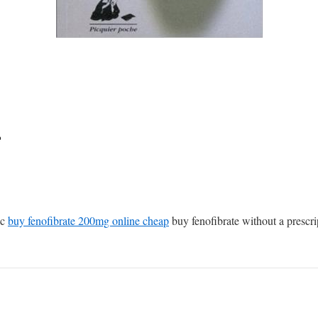
e
ic
buy fenofibrate 200mg online cheap
buy fenofibrate without a prescri