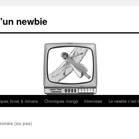
'un newbie
ques livres & romans
Chroniques manga
Interviews
Le newbie c’est b
ponais (ou pas)