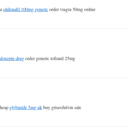
sa
sildenafil 100mg generic
order viagra 50mg online
doxepin drug
order generic tofranil 25mg
cheap
glyburide 5mg uk
buy griseofulvin sale