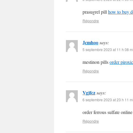
prasugrel pill
how to buy d
Répondre
Jcmhoo
says:
5 septembre 2023 at 11 h 08 m
mestinon pills
order pirox
Répondre
Vgjfcz
says:
6 septembre 2023 at 23 h 11 m
order ferrous sulfate onlin
Répondre