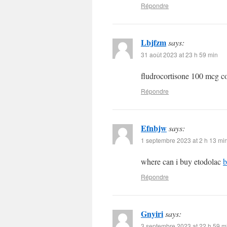
Répondre
Lbjfzm
says:
31 août 2023 at 23 h 59 min
fludrocortisone 100 mcg c
Répondre
Efnbjw
says:
1 septembre 2023 at 2 h 13 mi
where can i buy etodolac
b
Répondre
Gnyiri
says:
3 septembre 2023 at 22 h 59 m