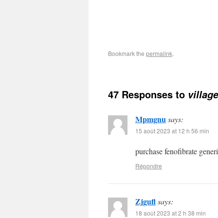
Bookmark the
permalink
.
47 Responses to
villag
Mpmgnu
says:
15 août 2023 at 12 h 56 min
purchase fenofibrate gener
Répondre
Zjgufl
says:
18 août 2023 at 2 h 38 min