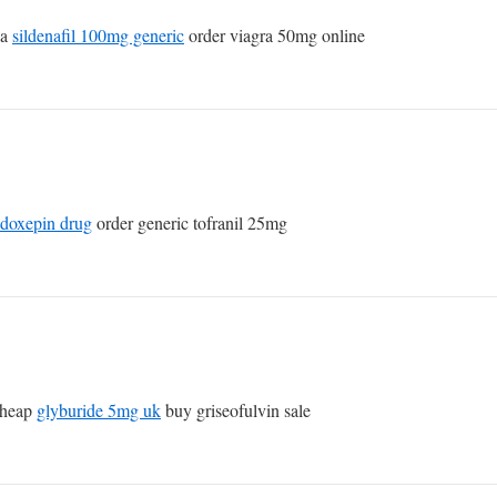
sa
sildenafil 100mg generic
order viagra 50mg online
doxepin drug
order generic tofranil 25mg
cheap
glyburide 5mg uk
buy griseofulvin sale