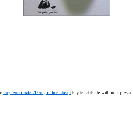
e
ic
buy fenofibrate 200mg online cheap
buy fenofibrate without a prescri