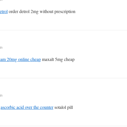
etrol
order detrol 2mg without prescription
in
icam 20mg online cheap
maxalt 5mg cheap
in
e
ascorbic acid over the counter
sotalol pill