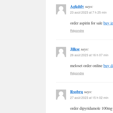
Agkddv
says:
23 août 2023 at 7 h 25 min
order aspirin for sale
buy i
Répondre
Jilkse
says:
26 août 2023 at 16 h 07 min
meloset order online
buy d
Répondre
Rsobrq
says:
27 août 2023 at 15 h 02 min
order dipyridamole 100mg 