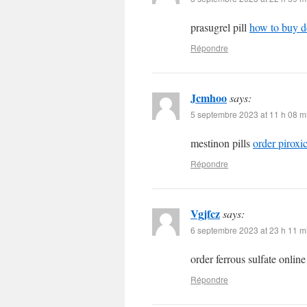
prasugrel pill
how to buy d
Répondre
Jcmhoo
says:
5 septembre 2023 at 11 h 08 m
mestinon pills
order pirox
Répondre
Vgjfcz
says:
6 septembre 2023 at 23 h 11 m
order ferrous sulfate onlin
Répondre