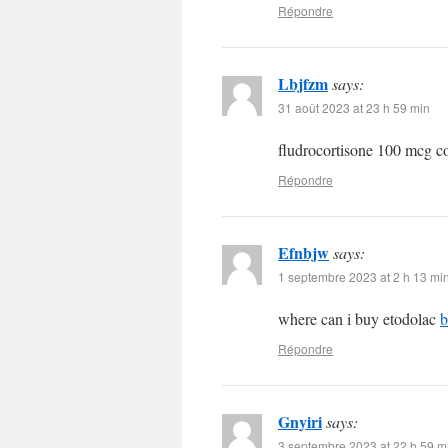
Répondre
Lbjfzm
says:
31 août 2023 at 23 h 59 min
fludrocortisone 100 mcg c
Répondre
Efnbjw
says:
1 septembre 2023 at 2 h 13 mi
where can i buy etodolac
b
Répondre
Gnyiri
says:
3 septembre 2023 at 22 h 59 m