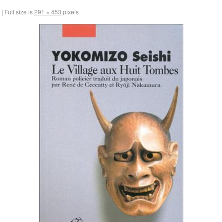
|
Full size is
291 × 453
pixels