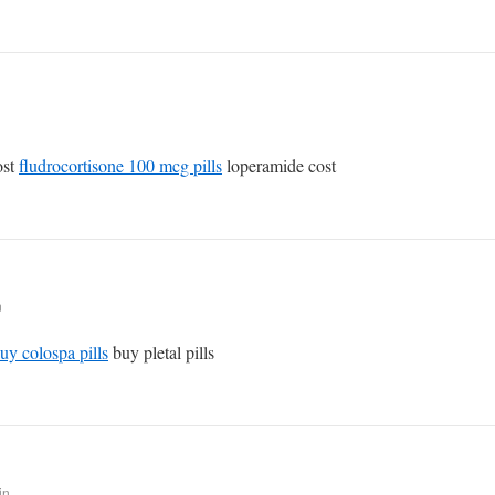
ost
fludrocortisone 100 mcg pills
loperamide cost
n
uy colospa pills
buy pletal pills
in