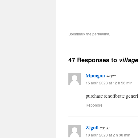
Bookmark the
permalink
.
47 Responses to
villag
Mpmgnu
says:
15 août 2023 at 12 h 56 min
purchase fenofibrate gener
Répondre
Zjgufl
says:
18 août 2023 at 2 h 38 min