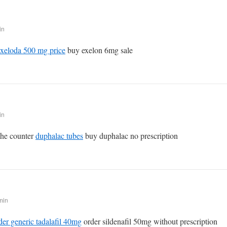
in
xeloda 500 mg price
buy exelon 6mg sale
in
 the counter
duphalac tubes
buy duphalac no prescription
min
der generic tadalafil 40mg
order sildenafil 50mg without prescription