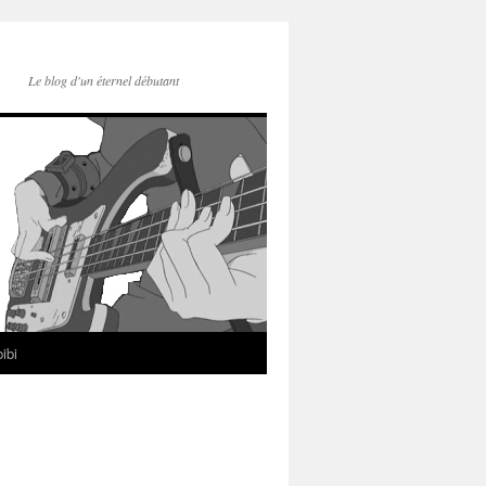
Le blog d'un éternel débutant
ibi