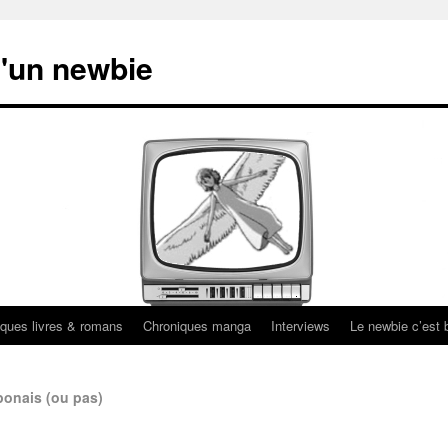
'un newbie
ques livres & romans
Chroniques manga
Interviews
Le newbie c’est b
ponais (ou pas)