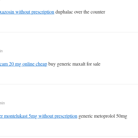
xazosin without prescription
duphalac over the counter
in
icam 20 mg online cheap
buy generic maxalt for sale
min
er montelukast 5mg without prescription
generic metoprolol 50mg