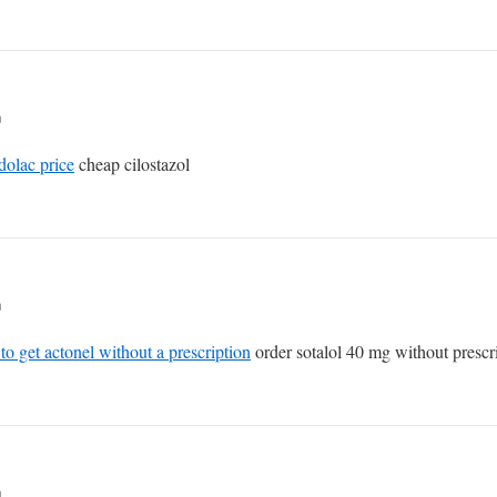
n
dolac price
cheap cilostazol
n
to get actonel without a prescription
order sotalol 40 mg without prescr
n