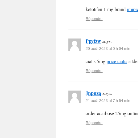
ketotifen 1 mg brand
imipr
Répondre
Ppyfzw
says:
20 août 2023 at 0 h 04 min
cialis 5mg
price cialis
silde
Répondre
Jnpnzq
says:
21 août 2023 at 7 h 54 min
order acarbose 25mg onli
Répondre