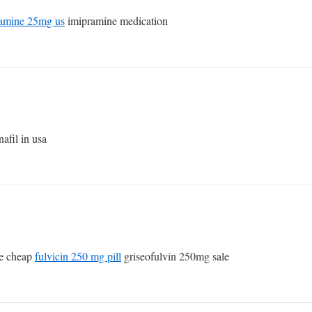
amine 25mg us
imipramine medication
nafil in usa
ne cheap
fulvicin 250 mg pill
griseofulvin 250mg sale