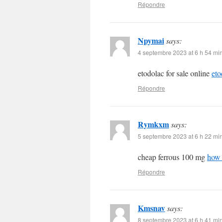
Répondre
Npymai
says:
4 septembre 2023 at 6 h 54 mi
etodolac for sale online
eto
Répondre
Rymkxm
says:
5 septembre 2023 at 6 h 22 mi
cheap ferrous 100 mg
how 
Répondre
Kmsnav
says:
8 septembre 2023 at 6 h 41 mi