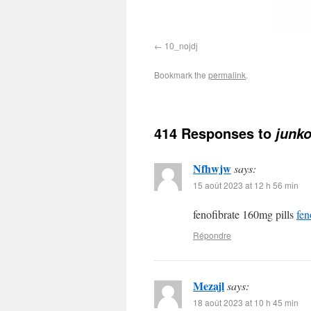
10_nojdj
Bookmark the
permalink
.
414 Responses to
junk
Nfhwjw
says:
15 août 2023 at 12 h 56 min
fenofibrate 160mg pills
fen
Répondre
Mezajl
says:
18 août 2023 at 10 h 45 min