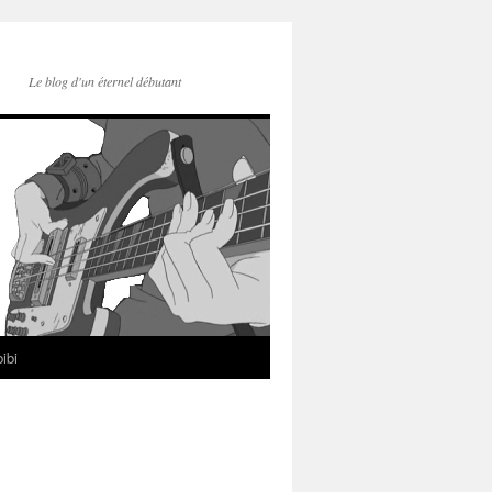
Le blog d'un éternel débutant
ibi