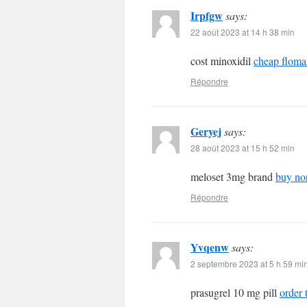
Irpfgw
says:
22 août 2023 at 14 h 38 min
cost minoxidil
cheap flom
Répondre
Geryej
says:
28 août 2023 at 15 h 52 min
meloset 3mg brand
buy no
Répondre
Yvqenw
says:
2 septembre 2023 at 5 h 59 mi
prasugrel 10 mg pill
order 