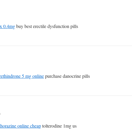
ax 0.4mg
buy best erectile dysfunction pills
rethindrone 5 mg online
purchase danocrine pills
n
thorazine online cheap
tolterodine 1mg us