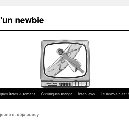
'un newbie
ques livres & romans
Chroniques manga
Interviews
Le newbie c’est b
 jeune et déjà poney