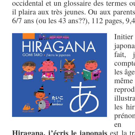
occidental et un glossaire des termes 
il plaira aux très jeunes. Ou aux paren
6/7 ans (ou les 43 ans??), 112 pages, 9,
Initier
japona
fait,
compte
les âge
même 
repr
illust
les hi
préno
en s
Hiragana, j’écris le japonais
est la t