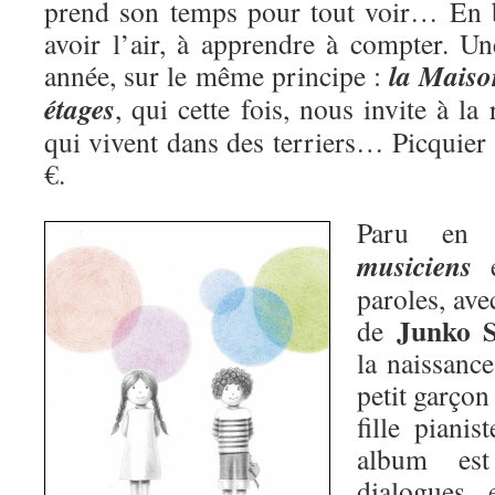
prend son temps pour tout voir… En b
avoir l’air, à apprendre à compter. Une
la Maiso
année, sur le même principe :
étages
, qui cette fois, nous invite à l
qui vivent dans des terriers… Picquier
€.
Paru en 
musiciens
e
paroles, ave
Junko 
de
la naissanc
petit garçon
fille pianis
album est
dialogues 