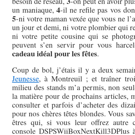
3
besoin de réseau,
-on peut en avoir plu
4
un maniaque,
-il ne refile pas vos do
5
-ni votre maman vexée que vous ne l’a
un jour et demi, ni votre plombier qui r
ni votre petite cousine qui se photo
peuvent s’en servir pour vous harce
cadeau idéal pour les fêtes
.
Coup de bol, j’étais il y a deux sema
Jeunesse
, à Montreuil ; et traîner tro
milieu des stands m’a permis, non seul
la matière pour de prochains articles, m
consulter et parfois d’acheter des diza
pour nos chères têtes blondes. Vous save
êtres qui, si vous leur offrez autre
console DSPSWiiBoxNextKill3DPlus à