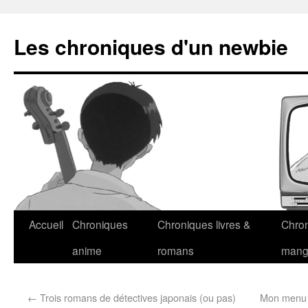
Les chroniques d'un newbie
Accueil
Chroniques
Chroniques livres &
Chro
anime
romans
man
←
Trois romans de détectives japonais (ou pas)
Mon menu de