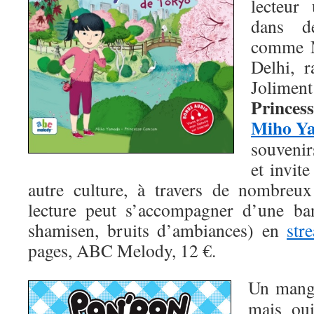
lecteur
dans de
comme M
Delhi, r
Jolimen
Princes
Miho Y
souvenir
et invit
autre culture, à travers de nombreux
lecture peut s’accompagner d’une ba
shamisen, bruits d’ambiances) en
str
pages, ABC Melody, 12 €.
Un manga
mais oui