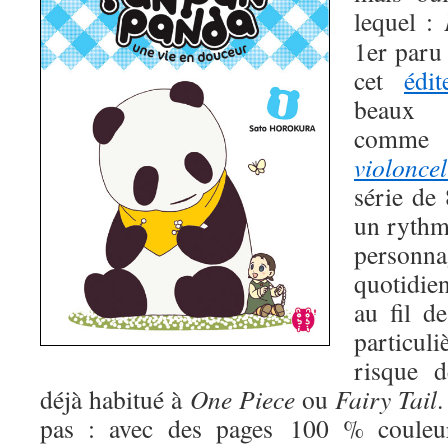
lequel :
1er paru
cet
édit
beaux 
comm
violoncel
série de
un rythm
person
quotidie
au fil d
particul
risque d
déjà habitué à
One Piece
ou
Fairy Tail
pas : avec des pages 100 % couleur