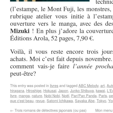
techn
(l’estampe, le Mont Fuji, les monstre
rubrique atelier vous initie à l’est
ouverture vers le manga, avec des de
Mizuki
! En plus j’adore la couvertur
Éditions Arola, 52 pages, 7,90 €.
Voilà, il vous reste encore trois jo
achats. Moi c’est fait depuis novembre.
comment vais-je faire
l’année proch
peut-être?
This entry was posted in
livres
and tagged
ABC Melody
,
art
,
Aut
hiragana
,
Hiroshige
,
Hokusai
,
Japon
,
Junko Shibuya
,
kawai
,
L'Ec
livre
,
manga
,
nature
,
Nobi Nobi
,
Noël
,
Pan'Pan Panda
,
Paris
,
pe
que c'est beau
,
revue
,
Satomi Ichikawa
,
Sayaka Abe
,
Tokyo
,
Yo
←
Trois romans de détectives japonais (ou pas)
Mon menu de