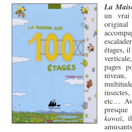
La Mais
un vrai
origina
accomp
escalad
étages, il
verticale
pages p
niveau
multitud
insectes
etc… Av
presque 
kawaï
, i
amusant