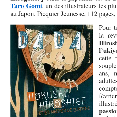
Taro Gomi
, un des illustrateurs les pl
au Japon. Picquier Jeunesse, 112 pages,
Pour t
la re
Hirosh
l’ukiy
cette 
soupl
ans, 
adulte
compt
févrie
illust
passi