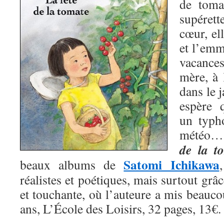
de toma
supérett
cœur, ell
et l’emm
vacances
mère, à 
dans le 
espère 
un typh
météo… 
de la t
Satomi Ichikawa
beaux albums de
réalistes et poétiques, mais surtout grâ
et touchante, où l’auteure a mis beauc
ans, L’École des Loisirs, 32 pages, 13€.