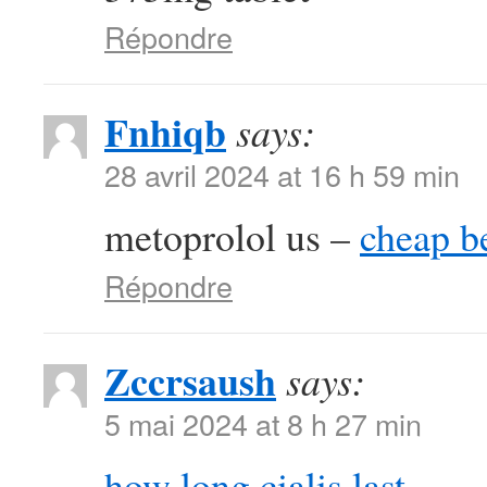
Répondre
Fnhiqb
says:
28 avril 2024 at 16 h 59 min
metoprolol us –
cheap b
Répondre
Zccrsaush
says:
5 mai 2024 at 8 h 27 min
how long cialis last