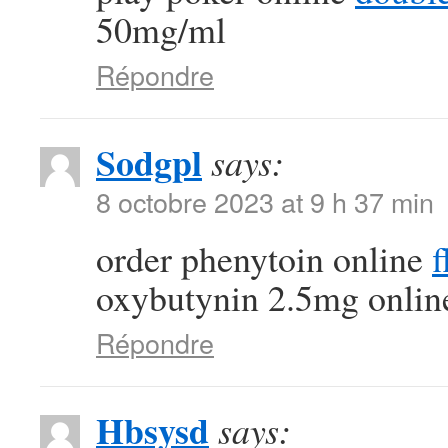
50mg/ml
Répondre
Sodgpl
says:
8 octobre 2023 at 9 h 37 min
order phenytoin online
f
oxybutynin 2.5mg onlin
Répondre
Hbsysd
says: