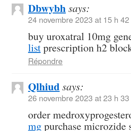
Dbwybh
says:
24 novembre 2023 at 15 h 42
buy uroxatral 10mg gen
list
prescription h2 block
Répondre
Qlhiud
says:
26 novembre 2023 at 23 h 33
order medroxyprogestero
mg
purchase microzide 