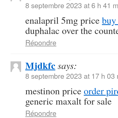
8 septembre 2023 at 6 h 41 m
enalapril 5mg price
buy 
duphalac over the count
Répondre
Mjdkfc
says:
8 septembre 2023 at 17 h 03
mestinon price
order pi
generic maxalt for sale
Répondre