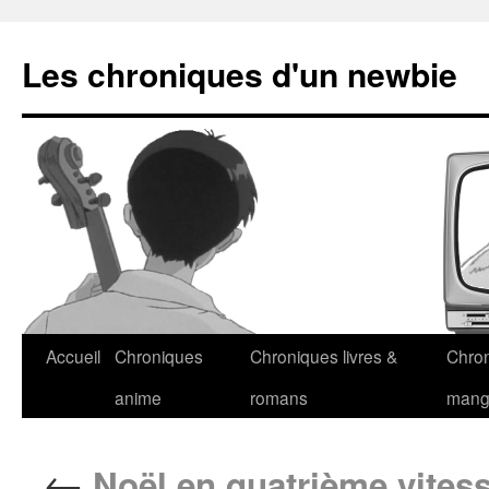
Les chroniques d'un newbie
Accueil
Chroniques
Chroniques livres &
Chro
anime
romans
man
←
Noël en quatrième vitesse