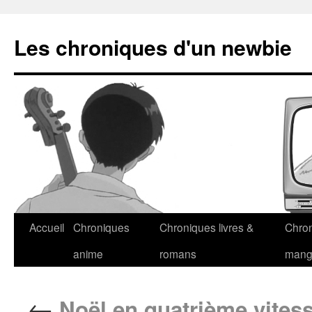
Les chroniques d'un newbie
Accueil
Chroniques
Chroniques livres &
Chro
anime
romans
man
←
Noël en quatrième vitesse