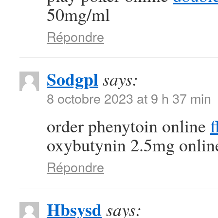
50mg/ml
Répondre
Sodgpl
says:
8 octobre 2023 at 9 h 37 min
order phenytoin online
f
oxybutynin 2.5mg onlin
Répondre
Hbsysd
says: