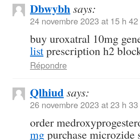
Dbwybh
says:
24 novembre 2023 at 15 h 42
buy uroxatral 10mg gen
list
prescription h2 block
Répondre
Qlhiud
says:
26 novembre 2023 at 23 h 33
order medroxyprogestero
mg
purchase microzide 