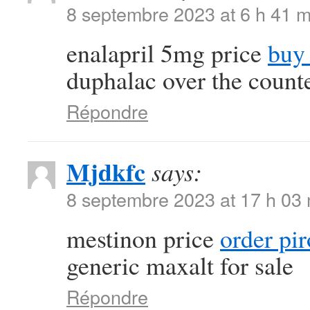
8 septembre 2023 at 6 h 41 m
enalapril 5mg price
buy 
duphalac over the count
Répondre
Mjdkfc
says:
8 septembre 2023 at 17 h 03
mestinon price
order pi
generic maxalt for sale
Répondre