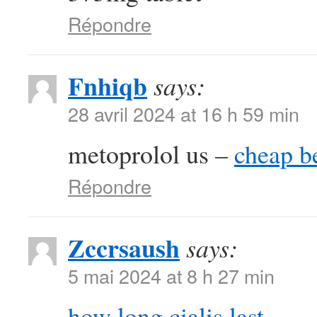
Répondre
Fnhiqb
says:
28 avril 2024 at 16 h 59 min
metoprolol us –
cheap b
Répondre
Zccrsaush
says:
5 mai 2024 at 8 h 27 min
how long cialis last