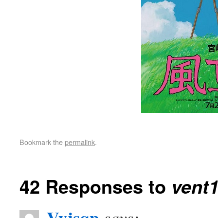
Bookmark the
permalink
.
42 Responses to
vent
Vyjsqp
says: