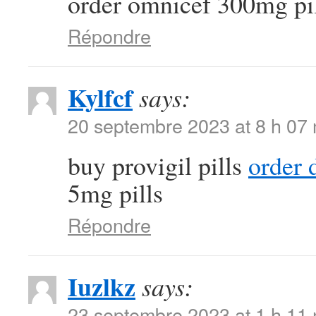
order omnicef 300mg pi
Répondre
Kylfcf
says:
20 septembre 2023 at 8 h 07
buy provigil pills
order 
5mg pills
Répondre
Iuzlkz
says:
23 septembre 2023 at 1 h 11