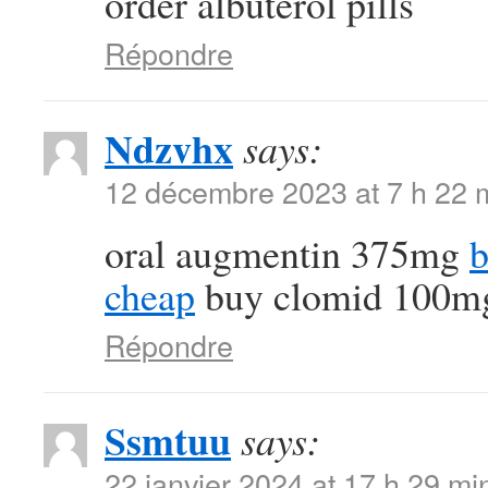
order albuterol pills
Répondre
Ndzvhx
says:
12 décembre 2023 at 7 h 22 
oral augmentin 375mg
b
cheap
buy clomid 100mg 
Répondre
Ssmtuu
says:
22 janvier 2024 at 17 h 29 mi