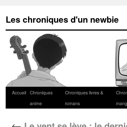
Les chroniques d'un newbie
Accueil
Chroniques
Chroniques livres &
Chro
anime
romans
man
←
Le vent se lève : le derni