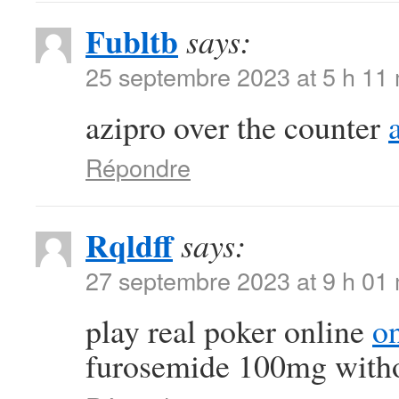
Fubltb
says:
25 septembre 2023 at 5 h 11
azipro over the counter
Répondre
Rqldff
says:
27 septembre 2023 at 9 h 01
play real poker online
on
furosemide 100mg witho