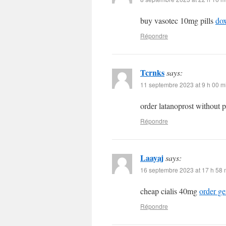
buy vasotec 10mg pills
dox
Répondre
Tcrnks
says:
11 septembre 2023 at 9 h 00 m
order latanoprost without 
Répondre
Laayaj
says:
16 septembre 2023 at 17 h 58 
cheap cialis 40mg
order ge
Répondre