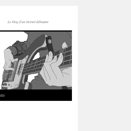
Le blog d'un éternel débutant
ibi