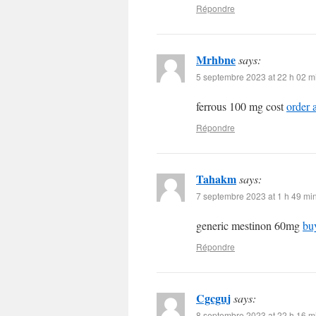
Répondre
Mrhbne
says:
5 septembre 2023 at 22 h 02 m
ferrous 100 mg cost
order 
Répondre
Tahakm
says:
7 septembre 2023 at 1 h 49 mi
generic mestinon 60mg
buy
Répondre
Cgcguj
says:
8 septembre 2023 at 22 h 16 m