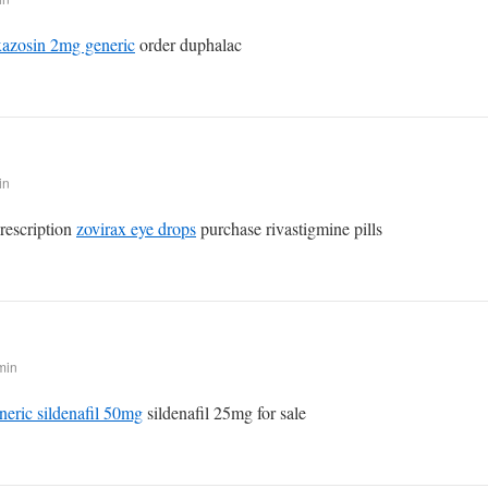
azosin 2mg generic
order duphalac
in
prescription
zovirax eye drops
purchase rivastigmine pills
min
neric sildenafil 50mg
sildenafil 25mg for sale