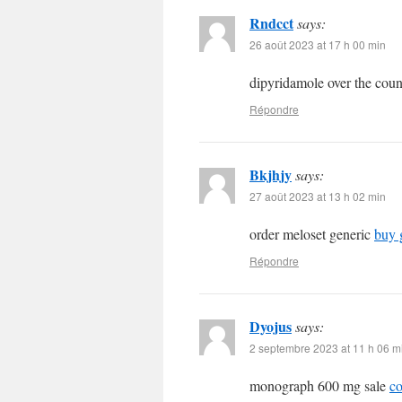
Rndcct
says:
26 août 2023 at 17 h 00 min
dipyridamole over the cou
Répondre
Bkjhjy
says:
27 août 2023 at 13 h 02 min
order meloset generic
buy 
Répondre
Dyojus
says:
2 septembre 2023 at 11 h 06 m
monograph 600 mg sale
co