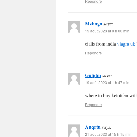
Répondre
Mzbngo
says:
19 août 2023 at 0 h 00 min
cialis from india
viagra uk
Répondre
Guljdm
says:
19 août 2023 at 1 h 47 min
where to buy ketotifen wit
Répondre
Auqrtu
says:
21 août 2023 at 15 h 15 min