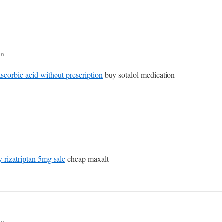
in
ascorbic acid without prescription
buy sotalol medication
n
 rizatriptan 5mg sale
cheap maxalt
in