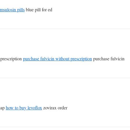
amsulosin pills
blue pill for ed
 prescription
purchase fulvicin without prescription
purchase fulvicin
heap
how to buy levoflox
zovirax order