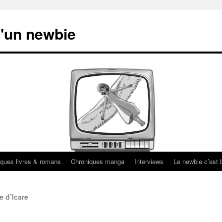
'un newbie
ques livres & romans
Chroniques manga
Interviews
Le newbie c’est b
e d’Icare