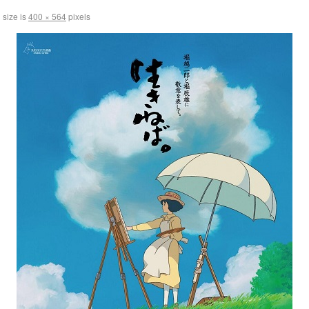
 size is
400 × 564
pixels