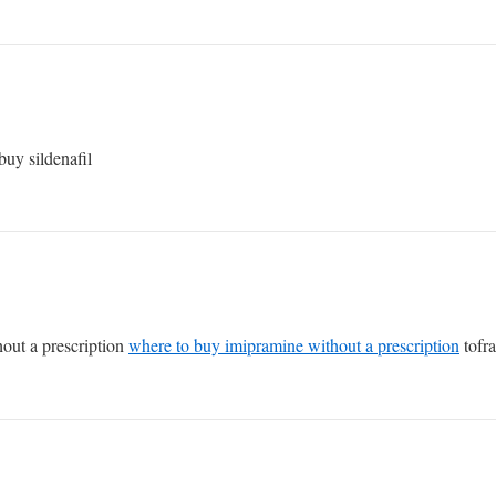
buy sildenafil
hout a prescription
where to buy imipramine without a prescription
tofra