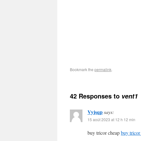
Bookmark the
permalink
.
42 Responses to
vent1
Vyjsqp
says:
15 août 2023 at 12 h 12 min
buy tricor cheap
buy tricor