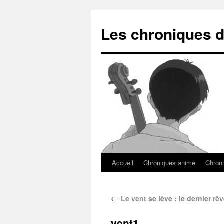
Les chroniques d
Accueil
Chroniques anime
Chroni
←
Le vent se lève : le dernier rêv
vent1