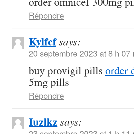
order omnicef 300mg pi
Répondre
Kylfcf
says:
20 septembre 2023 at 8 h 07
buy provigil pills
order 
5mg pills
Répondre
Iuzlkz
says:
23 septembre 2023 at 1 h 11