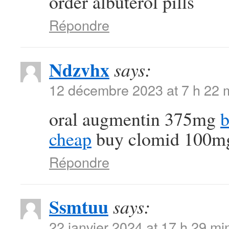
order albuterol pills
Répondre
Ndzvhx
says:
12 décembre 2023 at 7 h 22 
oral augmentin 375mg
b
cheap
buy clomid 100mg 
Répondre
Ssmtuu
says:
22 janvier 2024 at 17 h 29 mi