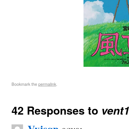
Bookmark the
permalink
.
42 Responses to
vent
Vyjsqp
says: