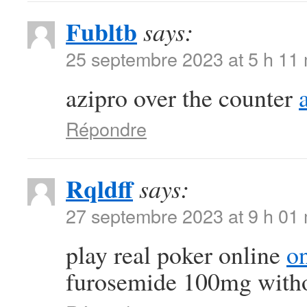
Fubltb
says:
25 septembre 2023 at 5 h 11
azipro over the counter
Répondre
Rqldff
says:
27 septembre 2023 at 9 h 01
play real poker online
on
furosemide 100mg witho