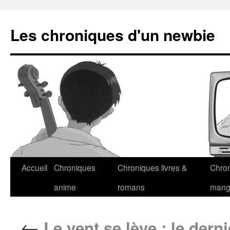
Les chroniques d'un newbie
Accueil
Chroniques
Chroniques livres &
Chro
anime
romans
man
←
Le vent se lève : le derni