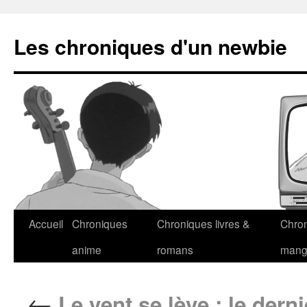
Les chroniques d'un newbie
Accueil
Chroniques
Chroniques livres &
Chro
anime
romans
man
←
Le vent se lève : le derni