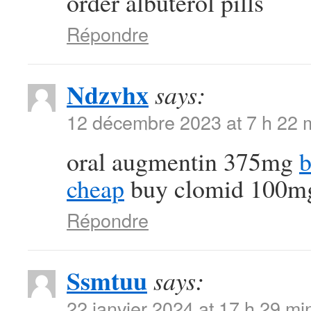
order albuterol pills
Répondre
Ndzvhx
says:
12 décembre 2023 at 7 h 22 
oral augmentin 375mg
b
cheap
buy clomid 100mg 
Répondre
Ssmtuu
says:
22 janvier 2024 at 17 h 29 mi