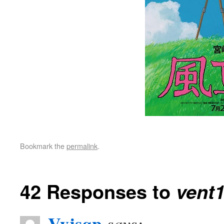
Bookmark the
permalink
.
42 Responses to
vent
Vyjsqp
says: