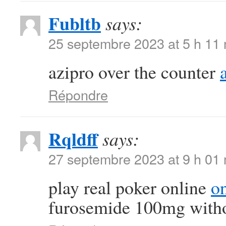
Fubltb
says:
25 septembre 2023 at 5 h 11
azipro over the counter
Répondre
Rqldff
says:
27 septembre 2023 at 9 h 01
play real poker online
on
furosemide 100mg witho