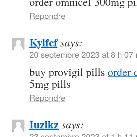
order omnicef 300mg pi
Répondre
Kylfcf
says:
20 septembre 2023 at 8 h 07
buy provigil pills
order 
5mg pills
Répondre
Iuzlkz
says:
23 septembre 2023 at 1 h 11