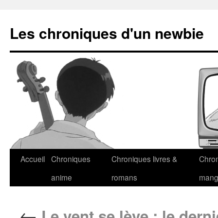
Les chroniques d'un newbie
Accueil
Chroniques
Chroniques livres &
Chro
anime
romans
man
←
Le vent se lève : le derni