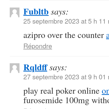
Fubltb
says:
25 septembre 2023 at 5 h 11
azipro over the counter
Répondre
Rqldff
says:
27 septembre 2023 at 9 h 01
play real poker online
on
furosemide 100mg witho