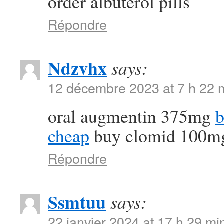
order albuterol pills
Répondre
Ndzvhx
says:
12 décembre 2023 at 7 h 22 
oral augmentin 375mg
b
cheap
buy clomid 100mg 
Répondre
Ssmtuu
says:
22 janvier 2024 at 17 h 29 mi