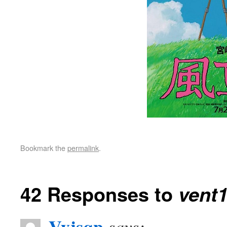
Bookmark the
permalink
.
42 Responses to
vent
Vyjsqp
says: