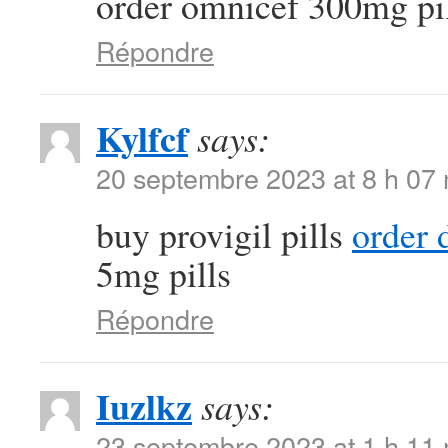
order omnicef 300mg pi
Répondre
Kylfcf
says:
20 septembre 2023 at 8 h 07
buy provigil pills
order 
5mg pills
Répondre
Iuzlkz
says:
23 septembre 2023 at 1 h 11