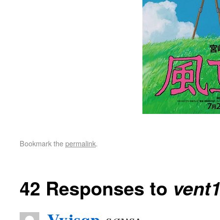
Bookmark the
permalink
.
42 Responses to
vent
Vyjsqp
says: