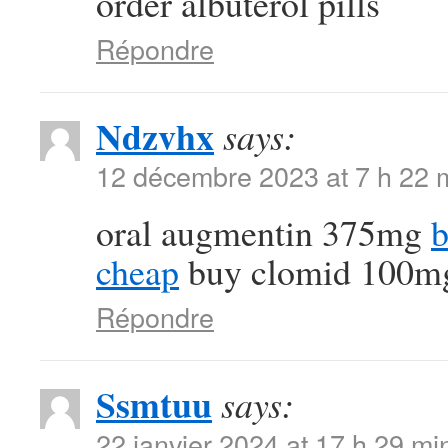
order albuterol pills
Répondre
Ndzvhx
says:
12 décembre 2023 at 7 h 22 
oral augmentin 375mg
b
cheap
buy clomid 100mg 
Répondre
Ssmtuu
says:
22 janvier 2024 at 17 h 29 mi