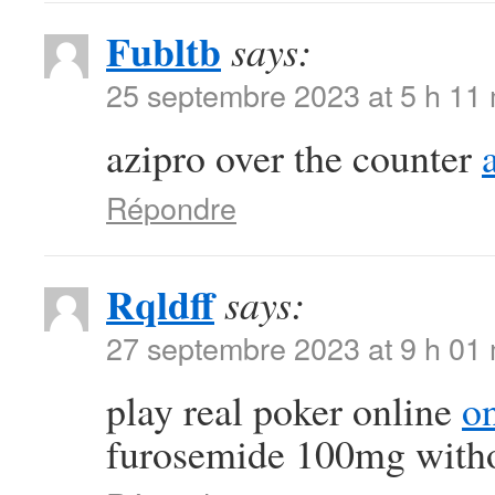
Fubltb
says:
25 septembre 2023 at 5 h 11
azipro over the counter
Répondre
Rqldff
says:
27 septembre 2023 at 9 h 01
play real poker online
on
furosemide 100mg witho