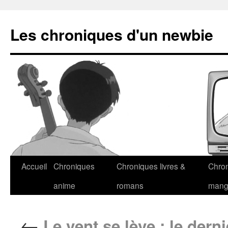
Les chroniques d'un newbie
Accueil
Chroniques
Chroniques livres &
Chro
anime
romans
man
←
Le vent se lève : le derni