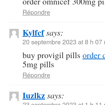
order omnicef 300mg pi
Répondre
Kylfcf
says:
20 septembre 2023 at 8 h 07
buy provigil pills
order 
5mg pills
Répondre
Iuzlkz
says:
23 septembre 2023 at 1 h 11