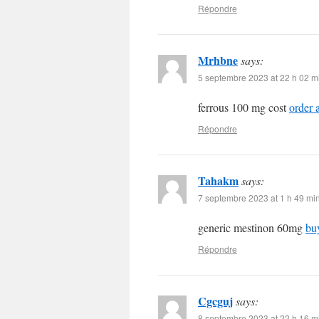
Répondre
Mrhbne
says:
5 septembre 2023 at 22 h 02 m
ferrous 100 mg cost
order 
Répondre
Tahakm
says:
7 septembre 2023 at 1 h 49 mi
generic mestinon 60mg
buy
Répondre
Cgcguj
says:
8 septembre 2023 at 22 h 16 m