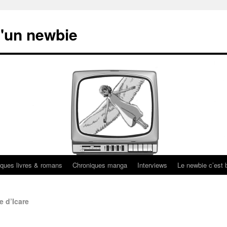
'un newbie
ques livres & romans
Chroniques manga
Interviews
Le newbie c’est b
e d’Icare