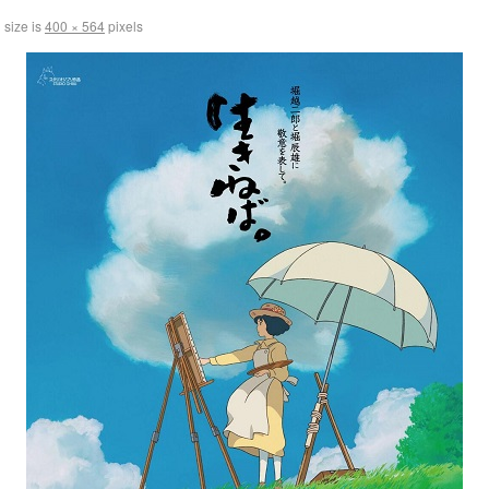
 size is
400 × 564
pixels