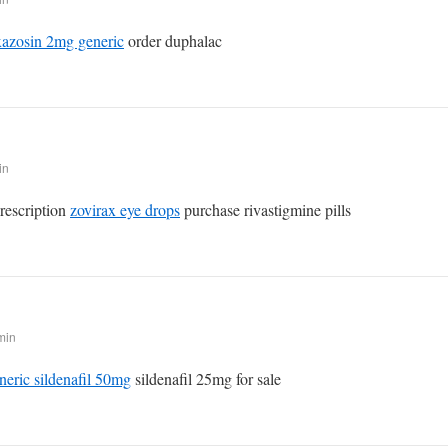
azosin 2mg generic
order duphalac
in
prescription
zovirax eye drops
purchase rivastigmine pills
min
neric sildenafil 50mg
sildenafil 25mg for sale