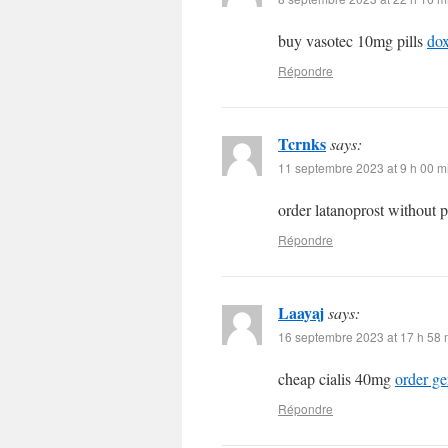
buy vasotec 10mg pills
dox
Répondre
Tcrnks
says:
11 septembre 2023 at 9 h 00 m
order latanoprost without 
Répondre
Laayaj
says:
16 septembre 2023 at 17 h 58 
cheap cialis 40mg
order ge
Répondre