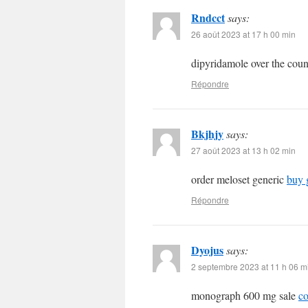
Rndcct
says:
26 août 2023 at 17 h 00 min
dipyridamole over the cou
Répondre
Bkjhjy
says:
27 août 2023 at 13 h 02 min
order meloset generic
buy 
Répondre
Dyojus
says:
2 septembre 2023 at 11 h 06 m
monograph 600 mg sale
co