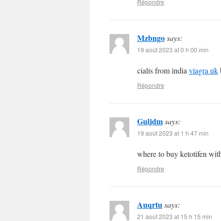
Répondre
Mzbngo
says:
19 août 2023 at 0 h 00 min
cialis from india
viagra uk
Répondre
Guljdm
says:
19 août 2023 at 1 h 47 min
where to buy ketotifen wit
Répondre
Auqrtu
says:
21 août 2023 at 15 h 15 min