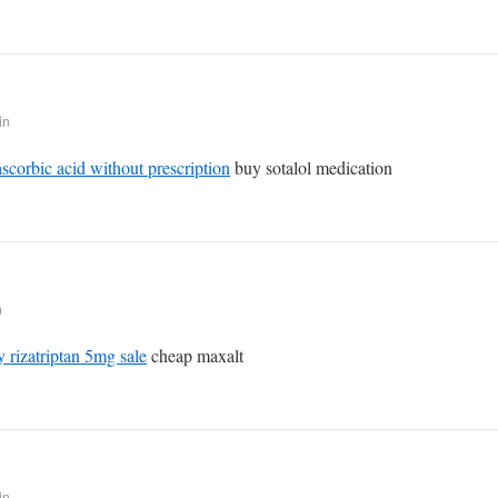
in
ascorbic acid without prescription
buy sotalol medication
n
 rizatriptan 5mg sale
cheap maxalt
in