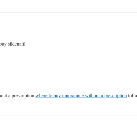
buy sildenafil
hout a prescription
where to buy imipramine without a prescription
tofra