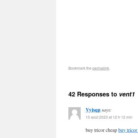
Bookmark the
permalink
.
42 Responses to
vent1
Vyjsqp
says:
15 août 2023 at 12 h 12 min
buy tricor cheap
buy tricor