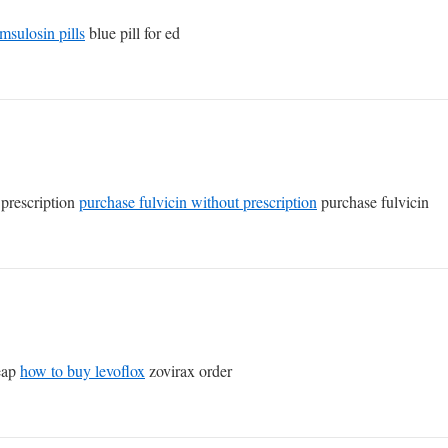
amsulosin pills
blue pill for ed
 prescription
purchase fulvicin without prescription
purchase fulvicin
heap
how to buy levoflox
zovirax order