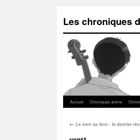
Les chroniques d
Accueil
Chroniques anime
Chroni
←
Le vent se lève : le dernier rêv
vent1