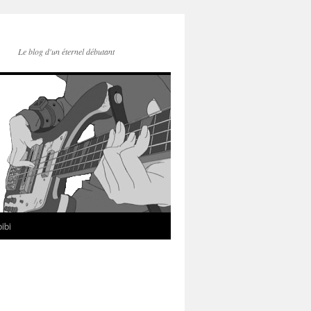
Le blog d'un éternel débutant
ibi