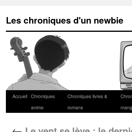
Les chroniques d'un newbie
Accueil
Chroniques
Chroniques livres &
Chro
anime
romans
man
←
Le vent se lève : le derni