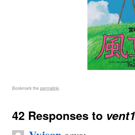
Bookmark the
permalink
.
42 Responses to
vent
Vyjsqp
says: