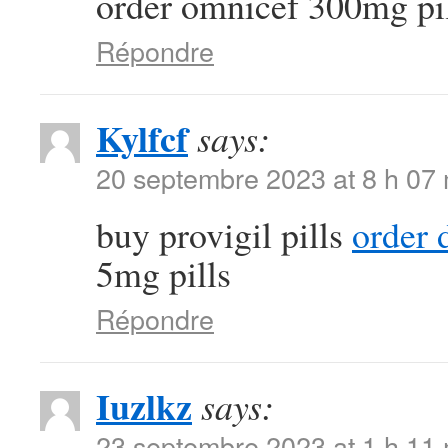
order omnicef 300mg pi
Répondre
Kylfcf
says:
20 septembre 2023 at 8 h 07
buy provigil pills
order 
5mg pills
Répondre
Iuzlkz
says:
23 septembre 2023 at 1 h 11