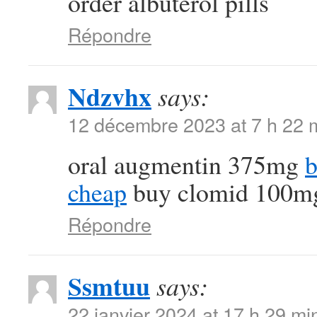
order albuterol pills
Répondre
Ndzvhx
says:
12 décembre 2023 at 7 h 22 
oral augmentin 375mg
b
cheap
buy clomid 100mg 
Répondre
Ssmtuu
says:
22 janvier 2024 at 17 h 29 mi