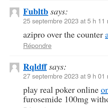
Fubltb
says:
25 septembre 2023 at 5 h 11
azipro over the counter
Répondre
Rqldff
says:
27 septembre 2023 at 9 h 01
play real poker online
on
furosemide 100mg witho