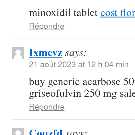
minoxidil tablet
cost fl
Répondre
Ixmevz
says:
21 août 2023 at 12 h 04 min
buy generic acarbose 
griseofulvin 250 mg sal
Répondre
Coqzfd
says: