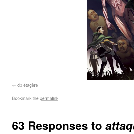
db étagère
Bookmark the
permalink
.
63 Responses to
attaq