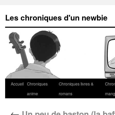
Les chroniques d'un newbie
Accueil
Chroniques
Chroniques livres &
Chro
anime
romans
man
←
Un peu de baston (la baf