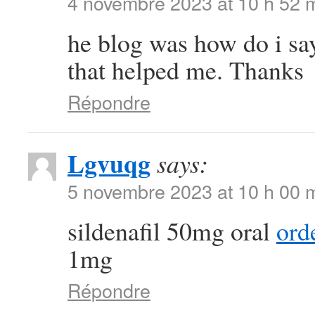
4 novembre 2023 at 10 h 52 
he blog was how do i say
that helped me. Thanks
Répondre
Lgvuqg
says:
5 novembre 2023 at 10 h 00 
sildenafil 50mg oral
ord
1mg
Répondre