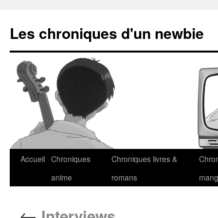
Les chroniques d'un newbie
Accueil
Chroniques
Chroniques livres &
Chro
anime
romans
man
←
Interviews