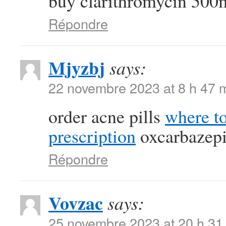
buy clarithromycin 500m
Répondre
Mjyzbj
says:
22 novembre 2023 at 8 h 47 
order acne pills
where t
prescription
oxcarbazep
Répondre
Vovzac
says:
25 novembre 2023 at 20 h 31