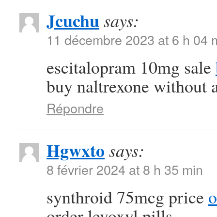
Jcuchu
says:
11 décembre 2023 at 6 h 04 
escitalopram 10mg sale
buy naltrexone without a
Répondre
Hgwxto
says:
8 février 2024 at 8 h 35 min
synthroid 75mcg price
o
order levoxyl pills