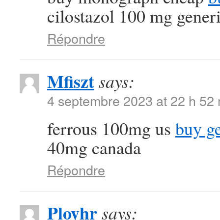
cilostazol 100 mg gener
Répondre
Mfiszt
says:
4 septembre 2023 at 22 h 52
ferrous 100mg us
buy g
40mg canada
Répondre
Ployhr
says: