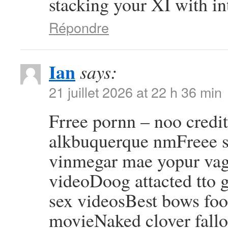
stacking your XI with in
Répondre
Ian
says:
21 juillet 2026 at 22 h 36 min
Frree pornn – noo credi
alkbuquerque nmFreee 
vinmegar mae yopur vagi
videoDoog attacted tto g
sex videosBest bows foo
movieNaked clover fall