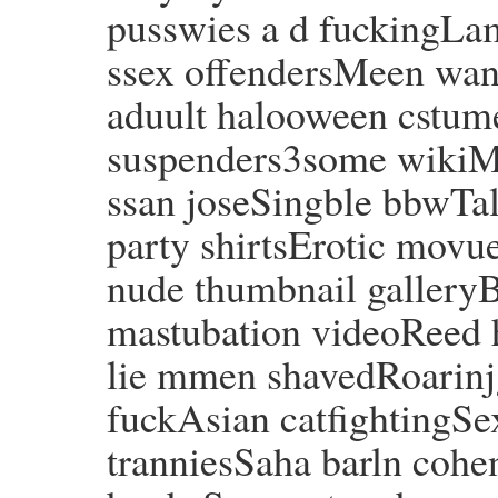
pusswies a d fuckingLam
ssex offendersMeen wan
aduult halooween cstum
suspenders3some wikiMo
ssan joseSingble bbwTa
party shirtsErotic movu
nude thumbnail gallery
mastubation videoRee
lie mmen shavedRoarinj
fuckAsian catfightingSe
tranniesSaha barln coh