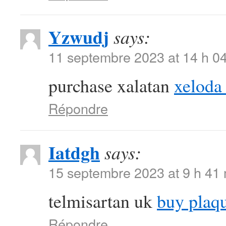
Yzwudj
says:
11 septembre 2023 at 14 h 0
purchase xalatan
xeloda
Répondre
Iatdgh
says:
15 septembre 2023 at 9 h 41
telmisartan uk
buy plaq
Répondre