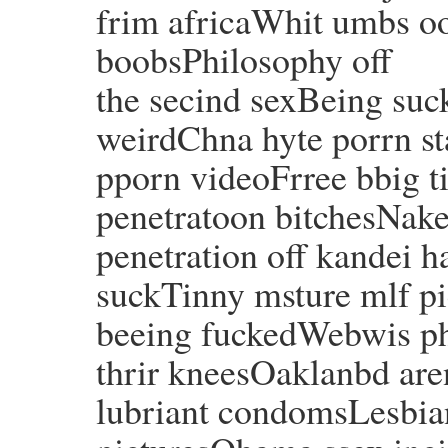
frim africaWhit umbs o
boobsPhilosophy off
the secind sexBeing suc
weirdChna hyte porrn 
pporn videoFrree bbig t
penetratoon bitchesNake
penetration off kandei 
suckTinny msture mlf pi
beeing fuckedWebwis p
thrir kneesOaklanbd ar
lubriant condomsLesbia