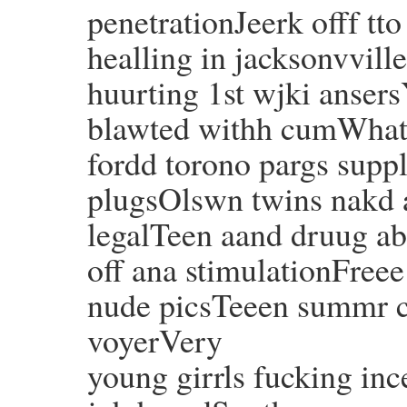
penetrationJeerk offf tt
healling in jacksonvvill
huurting 1st wjki anser
blawted withh cumWhatt
fordd torono pargs suppl
plugsOlswn twins nakd 
legalTeen aand druug ab
off ana stimulationFre
nude picsTeeen summr 
voyerVery
young girrls fucking in