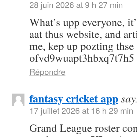
28 juin 2026 at 9 h 27 min
What’s upp everyone, it’s
aat thus website, and arti
me, kep up pozting thse 
ofvd9wuapt3hbxq7t7h5
Répondre
fantasy cricket app
say
17 juillet 2026 at 16 h 29 min
Grand League roster con