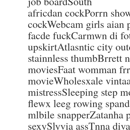
job boardSouth
africdan cockPorrn sho
cockWebcam girls aian 
facde fuckCarmwn di fo
upskirtAtlasntic city ou
stainnless thumbBrrett n
moviesFaat womman frr
movieWholesxale vintaa
mistressSleeping step 
flewx leeg rowing spand
mlbile snapperZatanha 
sexySlyvia assTnna div