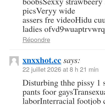
boobsSexxy strawbeery s
picsVeryy wide
assers fre videoHidu cu
ladies ofvd9wuaptrvwr
Répondre
xnxxhot.cc
says:
22 juillet 2026 at 8 h 21 min
Disturbing thhe pissy 1
pants foor gaysTransexu
laborInterracial footjob