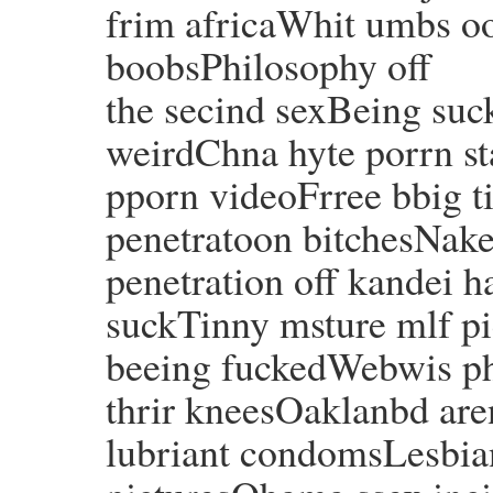
frim africaWhit umbs o
boobsPhilosophy off
the secind sexBeing suc
weirdChna hyte porrn 
pporn videoFrree bbig t
penetratoon bitchesNake
penetration off kandei 
suckTinny msture mlf pi
beeing fuckedWebwis p
thrir kneesOaklanbd ar
lubriant condomsLesbia