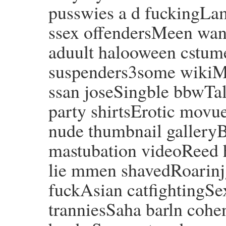
pusswies a d fuckingLam
ssex offendersMeen wan
aduult halooween cstum
suspenders3some wikiMo
ssan joseSingble bbwTa
party shirtsErotic movu
nude thumbnail gallery
mastubation videoRee
lie mmen shavedRoarinj
fuckAsian catfightingSe
tranniesSaha barln coh