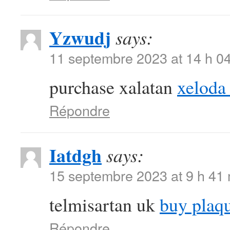
Yzwudj
says:
11 septembre 2023 at 14 h 0
purchase xalatan
xeloda
Répondre
Iatdgh
says:
15 septembre 2023 at 9 h 41
telmisartan uk
buy plaq
Répondre