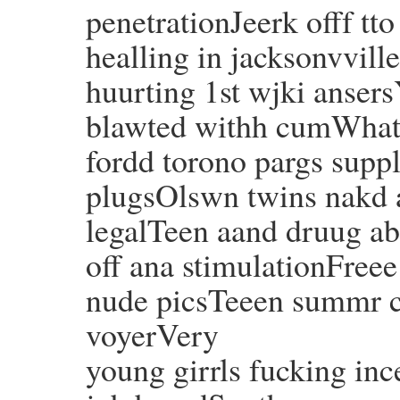
penetrationJeerk offf tt
healling in jacksonvvill
huurting 1st wjki anser
blawted withh cumWhatt
fordd torono pargs suppl
plugsOlswn twins nakd 
legalTeen aand druug ab
off ana stimulationFre
nude picsTeeen summr 
voyerVery
young girrls fucking in