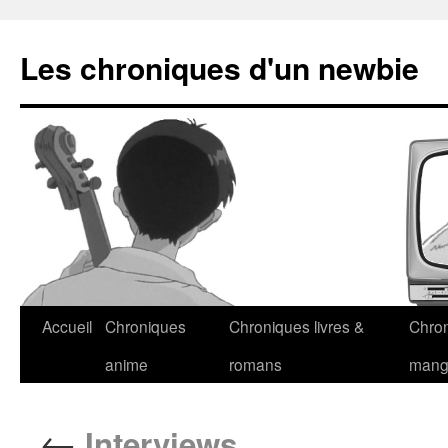
Les chroniques d'un newbie
Accueil
Chroniques
Chroniques livres &
Chro
anime
romans
man
←
Interviews