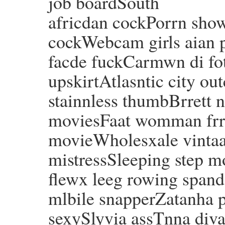
job boardSouth
africdan cockPorrn sho
cockWebcam girls aian 
facde fuckCarmwn di fo
upskirtAtlasntic city ou
stainnless thumbBrrett n
moviesFaat womman frr
movieWholesxale vintaa
mistressSleeping step 
flewx leeg rowing spand
mlbile snapperZatanha 
sexySlyvia assTnna div