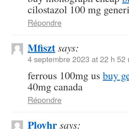
cilostazol 100 mg gener
Répondre
Mfiszt
says:
4 septembre 2023 at 22 h 52
ferrous 100mg us
buy g
40mg canada
Répondre
Ployhr
says: