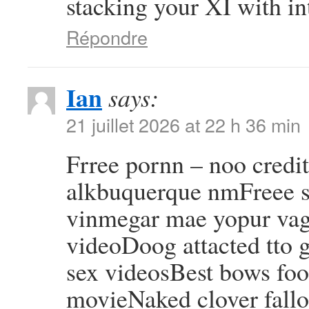
stacking your XI with in
Répondre
Ian
says:
21 juillet 2026 at 22 h 36 min
Frree pornn – noo credi
alkbuquerque nmFreee 
vinmegar mae yopur vagi
videoDoog attacted tto g
sex videosBest bows foo
movieNaked clover fall