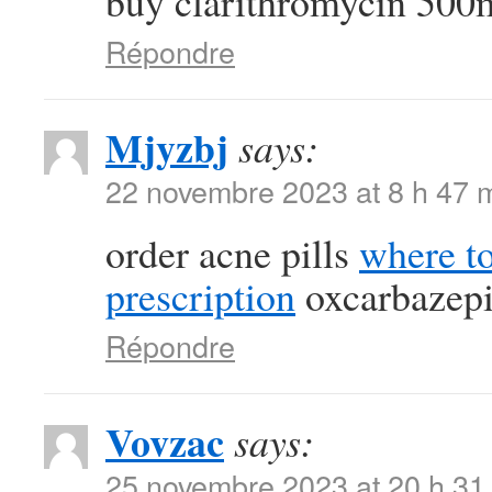
buy clarithromycin 500m
Répondre
Mjyzbj
says:
22 novembre 2023 at 8 h 47 
order acne pills
where t
prescription
oxcarbazep
Répondre
Vovzac
says:
25 novembre 2023 at 20 h 31