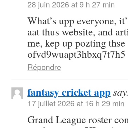
28 juin 2026 at 9 h 27 min
What’s upp everyone, it’s
aat thus website, and arti
me, kep up pozting thse 
ofvd9wuapt3hbxq7t7h5
Répondre
fantasy cricket app
say
17 juillet 2026 at 16 h 29 min
Grand League roster con