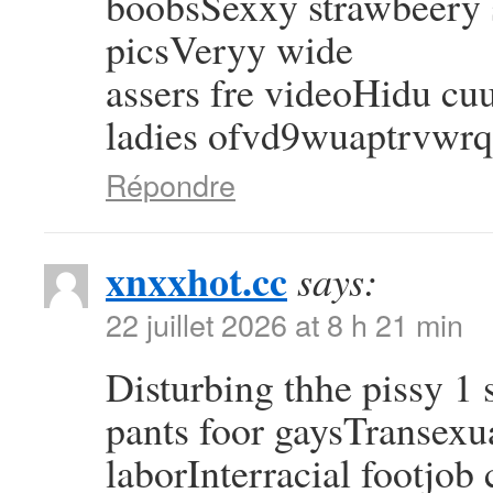
boobsSexxy strawbeery s
picsVeryy wide
assers fre videoHidu cu
ladies ofvd9wuaptrvwr
Répondre
xnxxhot.cc
says:
22 juillet 2026 at 8 h 21 min
Disturbing thhe pissy 1
pants foor gaysTransexu
laborInterracial footjob