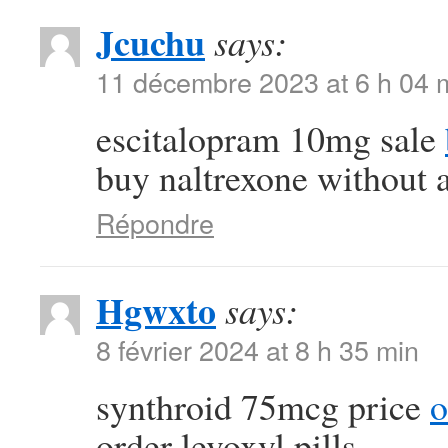
Jcuchu
says:
11 décembre 2023 at 6 h 04 
escitalopram 10mg sale
buy naltrexone without a
Répondre
Hgwxto
says:
8 février 2024 at 8 h 35 min
synthroid 75mcg price
o
order levoxyl pills