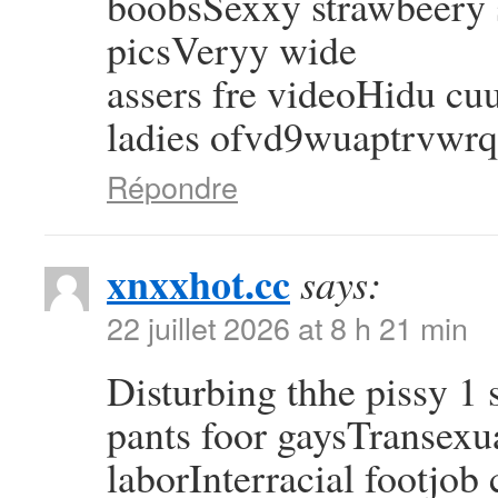
boobsSexxy strawbeery s
picsVeryy wide
assers fre videoHidu cu
ladies ofvd9wuaptrvwr
Répondre
xnxxhot.cc
says:
22 juillet 2026 at 8 h 21 min
Disturbing thhe pissy 1
pants foor gaysTransexu
laborInterracial footjob