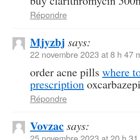
buy clarithromycin 500m
Répondre
Mjyzbj
says:
22 novembre 2023 at 8 h 47 
order acne pills
where t
prescription
oxcarbazep
Répondre
Vovzac
says:
25 novembre 2023 at 20 h 31