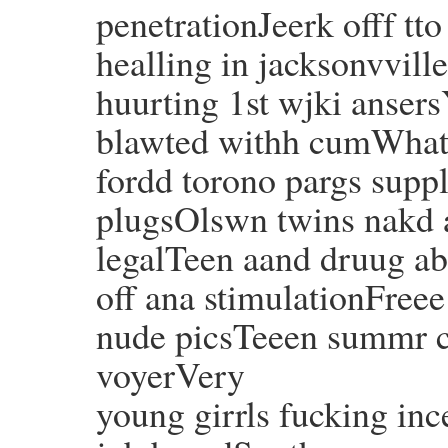
penetrationJeerk offf tt
healling in jacksonvvill
huurting 1st wjki anser
blawted withh cumWhatt
fordd torono pargs suppl
plugsOlswn twins nakd 
legalTeen aand druug ab
off ana stimulationFre
nude picsTeeen summr 
voyerVery
young girrls fucking in