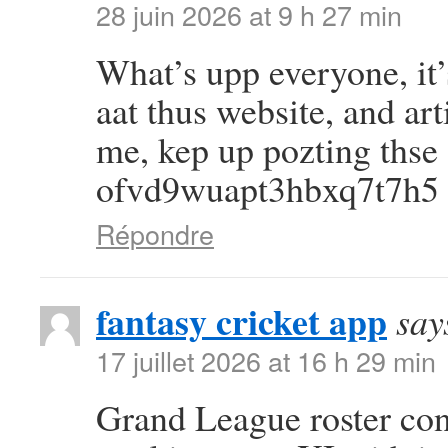
28 juin 2026 at 9 h 27 min
What’s upp everyone, it’s
aat thus website, and arti
me, kep up pozting thse 
ofvd9wuapt3hbxq7t7h5
Répondre
fantasy cricket app
say
17 juillet 2026 at 16 h 29 min
Grand League roster con