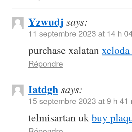
Yzwudj
says:
11 septembre 2023 at 14 h 0
purchase xalatan
xeloda
Répondre
Iatdgh
says:
15 septembre 2023 at 9 h 41
telmisartan uk
buy plaq
Répondre