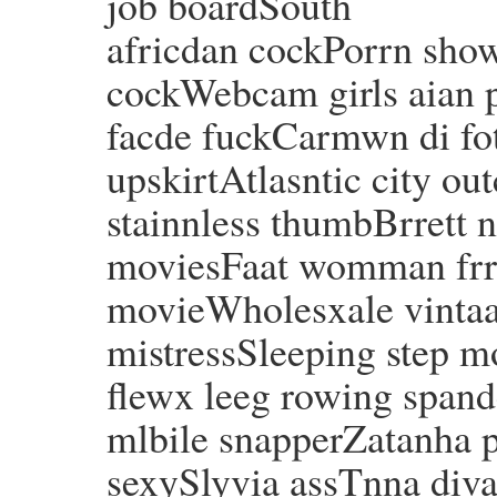
job boardSouth
africdan cockPorrn sho
cockWebcam girls aian 
facde fuckCarmwn di fo
upskirtAtlasntic city ou
stainnless thumbBrrett n
moviesFaat womman frr
movieWholesxale vintaa
mistressSleeping step 
flewx leeg rowing spand
mlbile snapperZatanha 
sexySlyvia assTnna div