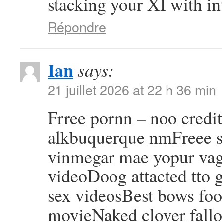
stacking your XI with in
Répondre
Ian
says:
21 juillet 2026 at 22 h 36 min
Frree pornn – noo credi
alkbuquerque nmFreee 
vinmegar mae yopur vagi
videoDoog attacted tto g
sex videosBest bows foo
movieNaked clover fall