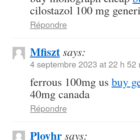
cilostazol 100 mg gener
Répondre
Mfiszt
says:
4 septembre 2023 at 22 h 52
ferrous 100mg us
buy g
40mg canada
Répondre
Ployhr
says: