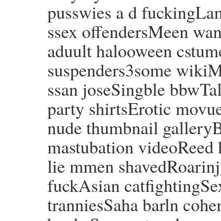
pusswies a d fuckingLam
ssex offendersMeen wan
aduult halooween cstum
suspenders3some wikiMo
ssan joseSingble bbwTa
party shirtsErotic movu
nude thumbnail gallery
mastubation videoRee
lie mmen shavedRoarinj
fuckAsian catfightingSe
tranniesSaha barln coh