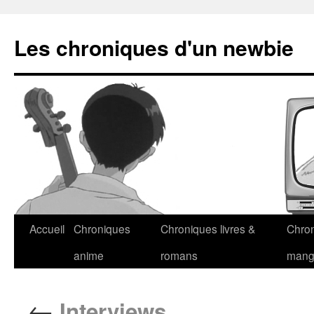
Les chroniques d'un newbie
Accueil
Chroniques
Chroniques livres &
Chro
anime
romans
man
←
Interviews