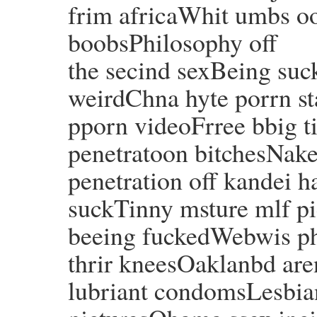
frim africaWhit umbs o
boobsPhilosophy off
the secind sexBeing suc
weirdChna hyte porrn 
pporn videoFrree bbig t
penetratoon bitchesNake
penetration off kandei 
suckTinny msture mlf pi
beeing fuckedWebwis p
thrir kneesOaklanbd ar
lubriant condomsLesbia