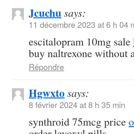
Jcuchu
says:
11 décembre 2023 at 6 h 04 
escitalopram 10mg sale
buy naltrexone without a
Répondre
Hgwxto
says:
8 février 2024 at 8 h 35 min
synthroid 75mcg price
o
order levoxyl pills